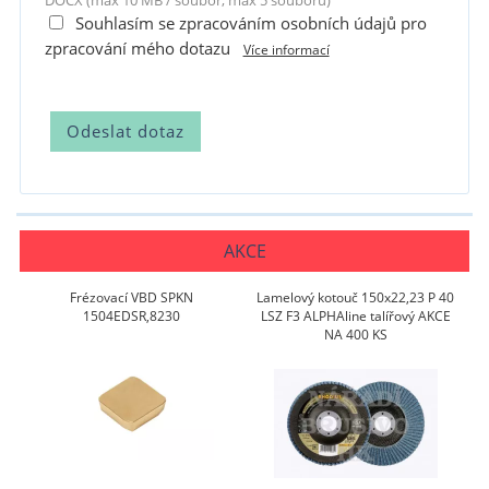
DOCX (max 10 MB / soubor, max 5 souborů)
Souhlasím se zpracováním osobních údajů pro
zpracování mého dotazu
Více informací
AKCE
Frézovací VBD SPKN
Lamelový kotouč 150x22,23 P 40
1504EDSR,8230
LSZ F3 ALPHAline talířový AKCE
NA 400 KS