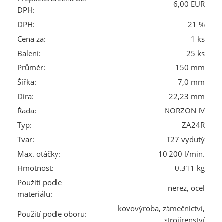
6,00 EUR
DPH:
DPH:
21 %
Cena za:
1 ks
Balení:
25 ks
Průměr:
150 mm
Šířka:
7,0 mm
Díra:
22,23 mm
Řada:
NORZON IV
Typ:
ZA24R
Tvar:
T27 vydutý
Max. otáčky:
10 200 l/min.
Hmotnost:
0.311 kg
Použití podle
nerez, ocel
materiálu:
kovovýroba, zámečnictví,
Použití podle oboru:
strojírenství