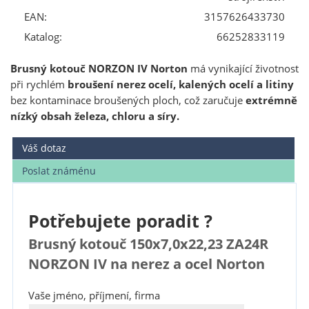
EAN:
3157626433730
Katalog:
66252833119
Brusný kotouč NORZON IV Norton
má vynikající životnost
při rychlém
broušení nerez ocelí, kalených ocelí a litiny
bez kontaminace broušených ploch, což zaručuje
extrémně
nízký obsah železa, chloru a síry.
Váš dotaz
Poslat známénu
Potřebujete poradit ?
Brusný kotouč 150x7,0x22,23 ZA24R
NORZON IV na nerez a ocel Norton
Vaše jméno, příjmení, firma