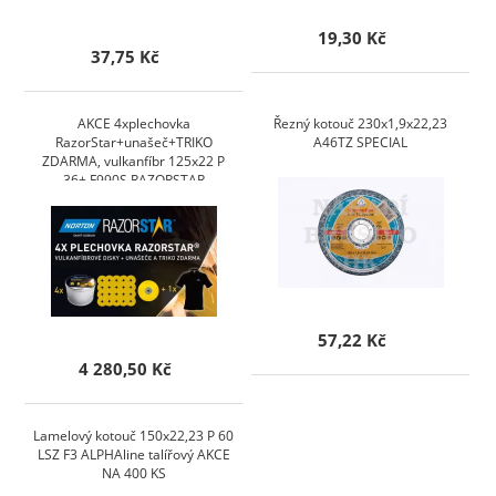
19,30 Kč
37,75 Kč
AKCE 4xplechovka
Řezný kotouč 230x1,9x22,23
RazorStar+unašeč+TRIKO
A46TZ SPECIAL
ZDARMA, vulkanfíbr 125x22 P
36+ F990S RAZORSTAR
57,22 Kč
4 280,50 Kč
Lamelový kotouč 150x22,23 P 60
LSZ F3 ALPHAline talířový AKCE
NA 400 KS