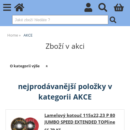
Home
AKCE
Zboží v akci
O kategorii výše
nejprodávanější položky v
kategorii AKCE
Lamelový kotouč 115x22,23 P 80
JUMBO SPEED EXTENDED TOPline
talířový AKCE NA 200 KS
66,79
Kč