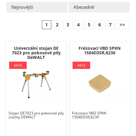
Nejnovější
Abecedně
1
2
3
4
5
6
7
>>
Univerzální stojan DE
Frézovací VBD SPKN
7023 pro pokosové pily
1504EDSR,8230
DeWALT
Stojan DE7023 pro pokosové pily
Frézovací VBD SPKN
značky DEWALT
1504EDSR,8230