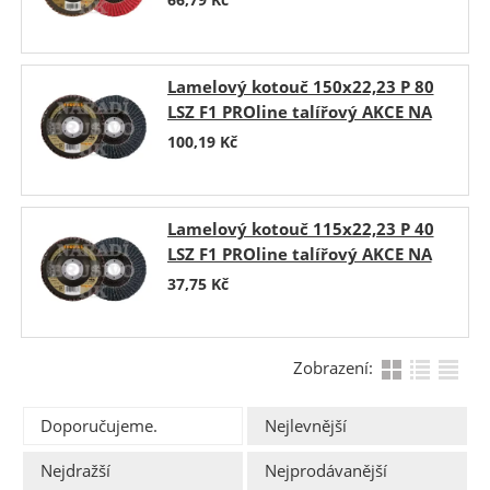
Lamelový kotouč 150x22,23 P 80
LSZ F1 PROline talířový AKCE NA
200 KS
100,19
Kč
Lamelový kotouč 115x22,23 P 40
LSZ F1 PROline talířový AKCE NA
400 KS
37,75
Kč
Zobrazení:
Doporučujeme.
Nejlevnější
Nejdražší
Nejprodávanější