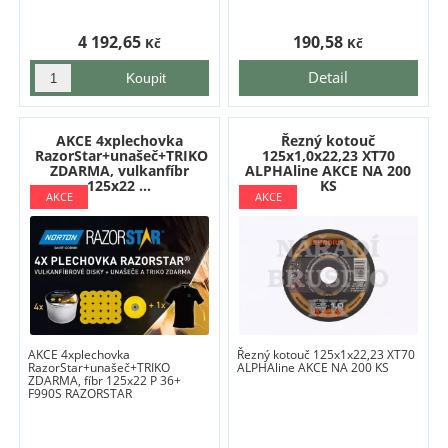
4 192,65
190,58
Kč
Kč
Detail
AKCE 4xplechovka
Řezný kotouč
RazorStar+unašeč+TRIKO
125x1,0x22,23 XT70
ZDARMA, vulkanfíbr
ALPHAline AKCE NA 200
125x22 ...
KS
AKCE 4xplechovka
Řezný kotouč 125x1x22,23 XT70
RazorStar+unašeč+TRIKO
ALPHAline AKCE NA 200 KS
ZDARMA, fíbr 125x22 P 36+
F990S RAZORSTAR