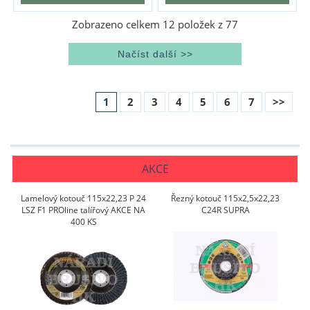
Zobrazeno celkem
12
položek z
77
1
2
3
4
5
6
7
>>
AKCE
Lamelový kotouč 115x22,23 P 24
Řezný kotouč 115x2,5x22,23
LSZ F1 PROline talířový AKCE NA
C24R SUPRA
400 KS