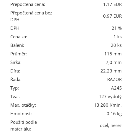
Přepočtená cena:
1,17 EUR
Přepočtená cena bez
0,97 EUR
DPH:
DPH:
21 %
Cena za:
1 ks
Balení:
20 ks
Průměr:
115 mm
Šířka:
7,0 mm
Díra:
22,23 mm
Řada:
RAZOR
Typ:
A24S
Tvar:
T27 vydutý
Max. otáčky:
13 280 l/min.
Hmotnost:
0.16 kg
Použití podle
ocel, nerez
materiálu: