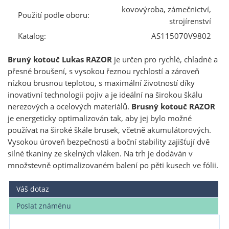
kovovýroba, zámečnictví,
Použití podle oboru:
strojírenství
Katalog:
AS115070V9802
Bruný kotouč Lukas RAZOR
je určen pro rychlé, chladné a
přesné broušení, s vysokou řeznou rychlostí a zároveň
nízkou brusnou teplotou, s maximální životností díky
inovativní technologii pojiv a je ideální na širokou škálu
nerezových a ocelových materiálů.
Brusný kotouč RAZOR
je energeticky optimalizován tak, aby jej bylo možné
používat na široké škále brusek, včetně akumulátorových.
Vysokou úroveň bezpečnosti a boční stability zajišťují dvě
silné tkaniny ze skelných vláken. Na trh je dodáván v
množstevně optimalizovaném balení po pěti kusech ve fólii.
Váš dotaz
Poslat známénu