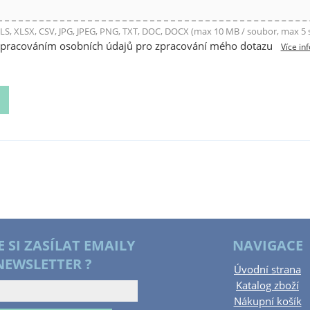
LS, XLSX, CSV, JPG, JPEG, PNG, TXT, DOC, DOCX (max 10 MB / soubor, max 5
zpracováním osobních údajů pro zpracování mého dotazu
Více in
E SI ZASÍLAT EMAILY
NAVIGACE
NEWSLETTER ?
Úvodní strana
Katalog zboží
Nákupní košík