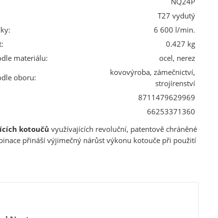
NQ24P
T27 vydutý
ky:
6 600 l/min.
:
0.427 kg
odle materiálu:
ocel, nerez
kovovýroba, zámečnictví,
odle oboru:
strojírenství
8711479629969
66253371360
ících kotoučů
využívajících revoluční, patentově chráněné
inace přináší výjimečný nárůst výkonu kotouče při použití