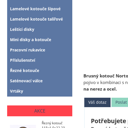
Lamelové kotouče šípové
Lamelové kotouče talířové
Leštící disky
Mini disky a kotouče
Pracovní rukavice
Příslušenství
Řezné kotouče
Brusný kotouč Nor
Saténovací válce
pojivo v kombinaci s 
na nerez a ocel.
Vrtáky
Váš dotaz
Posla
AKCE
Potřebujete 
Řezný kotouč
115x1,0x22,23