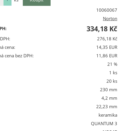
10060067
Norton
334,18 Kč
PH:
 DPH:
276,18 Kč
ná cena:
14,35 EUR
ná cena bez DPH:
11,86 EUR
21 %
1 ks
20 ks
230 mm
4,2 mm
22,23 mm
keramika
QUANTUM 3