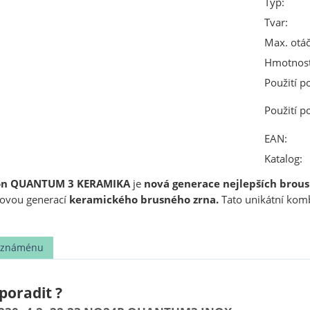
Typ:
Tvar:
Max. otáč
Hmotnost
Použití p
Použití p
EAN:
Katalog:
ton QUANTUM 3 KERAMIKA
je
nová generace nejlepších brous
novou generací
keramického brusného zrna.
Tato unikátní komb
t známénu
poradit ?