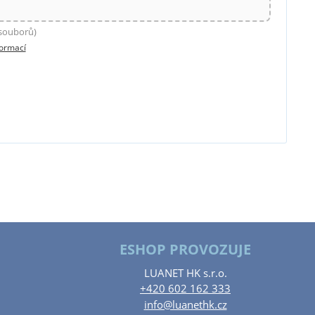
 souborů)
formací
ESHOP PROVOZUJE
LUANET HK s.r.o.
+420 602 162 333
info@luanethk.cz