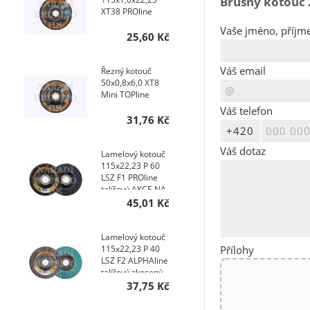
Brusný kotouč
XT38 PROline
Vaše jméno, příjme
25,60 Kč
Váš email
Řezný kotouč
50x0,8x6,0 XT8
Mini TOPline
Váš telefon
31,76 Kč
Váš dotaz
Lamelový kotouč
115x22,23 P 60
LSZ F1 PROline
talířový AKCE NA
200 KS
45,01 Kč
Lamelový kotouč
Přílohy
115x22,23 P 40
LSZ F2 ALPHAline
talířový zkosený
AKCE NA 400 KS
37,75 Kč