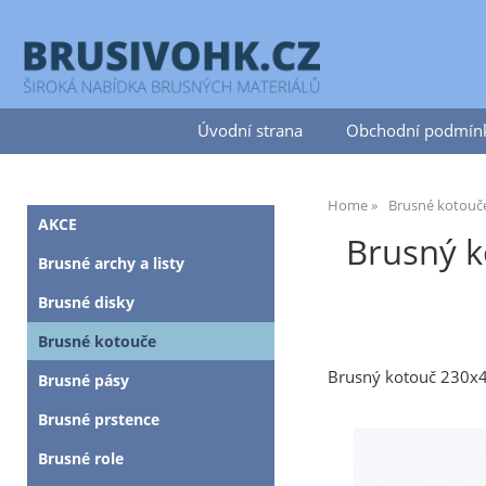
Úvodní strana
Obchodní podmín
Home
Brusné kotouč
AKCE
Brusný 
Brusné archy a listy
Brusné disky
Brusné kotouče
Brusný kotouč 230
Brusné pásy
Brusné prstence
Brusné role