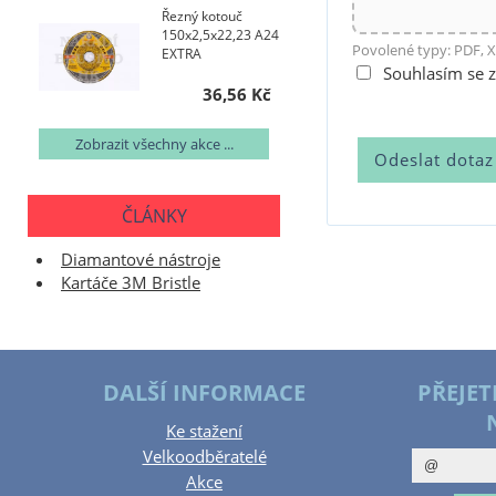
Řezný kotouč
150x2,5x22,23 A24
Povolené typy: PDF, X
EXTRA
Souhlasím se 
36,56 Kč
Zobrazit všechny akce ...
ČLÁNKY
Diamantové nástroje
Kartáče 3M Bristle
DALŠÍ INFORMACE
PŘEJET
Ke stažení
Velkoodběratelé
Akce