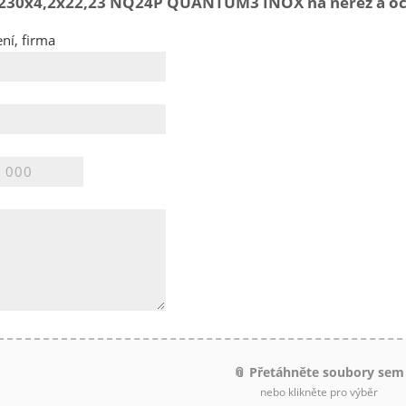
 230x4,2x22,23 NQ24P QUANTUM3 INOX na nerez a oc
ní, firma
📎 Přetáhněte soubory sem
nebo klikněte pro výběr