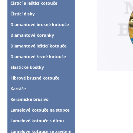
Čistící a leštící kotouče
Čistící disky
Diamantové brusné kotouče
Diamantové korunky
Diamantové leštící kotouče
Diamantové řezné kotouče
Elastické kostky
Fíbrové brusné kotouče
Kartáče
Keramické brusivo
Lamelové kotouče na stopce
Lamelové kotouče s dírou
Lamelové kotouče se závitem