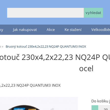
ky
Jak nakupovat
Akce
Ke stažení
Velkoodběr
e
Brusný kotouč 230x4,2x22,23 NQ24P QUANTUM3 INOX
kotouč 230x4,2x22,23 NQ24P 
ocel
x4,2x22,23 NQ24P QUANTUM3 INOX
Do košíku 