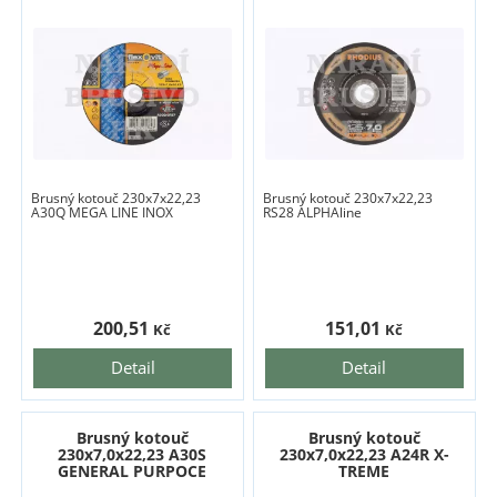
Brusný kotouč 230x7x22,23
Brusný kotouč 230x7x22,23
A30Q MEGA LINE INOX
RS28 ALPHAline
200,51
151,01
Kč
Kč
Detail
Detail
Brusný kotouč
Brusný kotouč
230x7,0x22,23 A30S
230x7,0x22,23 A24R X-
GENERAL PURPOCE
TREME