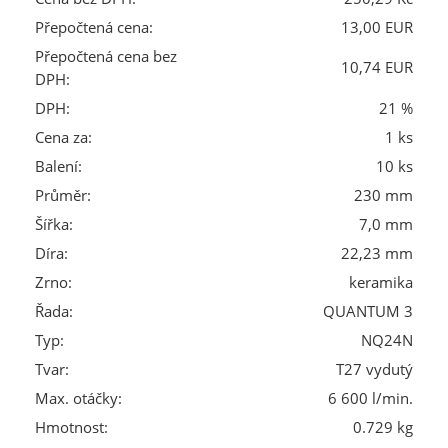
Přepočtená cena:
13,00 EUR
Přepočtená cena bez
10,74 EUR
DPH:
DPH:
21 %
Cena za:
1 ks
Balení:
10 ks
Průměr:
230 mm
Šířka:
7,0 mm
Díra:
22,23 mm
Zrno:
keramika
Řada:
QUANTUM 3
Typ:
NQ24N
Tvar:
T27 vydutý
Max. otáčky:
6 600 l/min.
Hmotnost:
0.729 kg