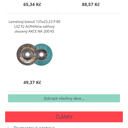
65,34 Kč
88,57 Kč
Lamelový kotouč 125x22,23 P 80
LSZ F2 ALPHAline talířový
zkosený AKCE NA 200 KS
49,37 Kč
Zobrazit všechny akce ...
ČLÁNKY