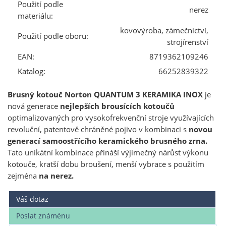
Použití podle
nerez
materiálu:
kovovýroba, zámečnictví,
Použití podle oboru:
strojírenství
EAN:
8719362109246
Katalog:
66252839322
Brusný kotouč Norton QUANTUM 3 KERAMIKA INOX
je
nová generace
nejlepších brousících kotoučů
optimalizovaných pro vysokofrekvenční stroje využívajících
revoluční, patentově chráněné pojivo v kombinaci s
novou
generací samoostřícího keramického brusného zrna.
Tato unikátní kombinace přináší výjimečný nárůst výkonu
kotouče, kratší dobu broušení, menší vybrace s použitím
zejména
na nerez.
Váš dotaz
Poslat známénu