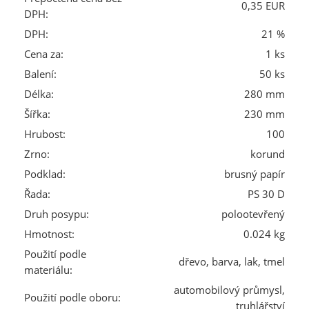
0,35 EUR
DPH:
DPH:
21 %
Cena za:
1 ks
Balení:
50 ks
Délka:
280 mm
Šířka:
230 mm
Hrubost:
100
Zrno:
korund
Podklad:
brusný papír
Řada:
PS 30 D
Druh posypu:
polootevřený
Hmotnost:
0.024 kg
Použití podle
dřevo, barva, lak, tmel
materiálu:
automobilový průmysl,
Použití podle oboru:
truhlářství