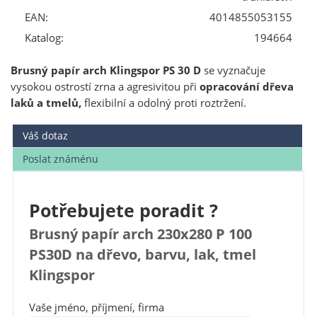
EAN:
4014855053155
Katalog:
194664
Brusný papír arch Klingspor PS 30 D
se vyznačuje
vysokou ostrostí zrna a agresivitou při
opracování dřeva
laků a tmelů,
flexibilní a odolný proti roztržení.
Váš dotaz
Poslat známénu
Potřebujete poradit ?
Brusný papír arch 230x280 P 100
PS30D na dřevo, barvu, lak, tmel
Klingspor
Vaše jméno, příjmení, firma