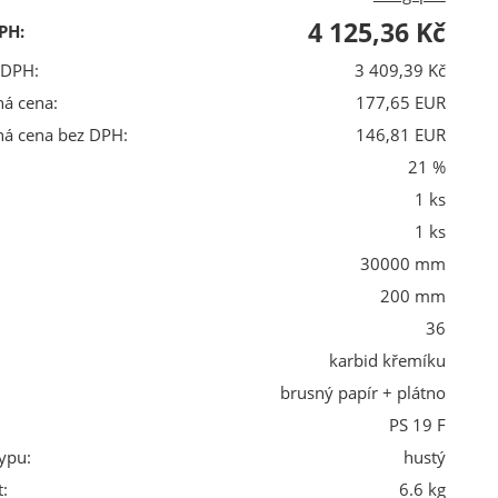
4 125,36 Kč
PH:
 DPH:
3 409,39 Kč
ná cena:
177,65 EUR
ná cena bez DPH:
146,81 EUR
21 %
1 ks
1 ks
30000 mm
200 mm
36
karbid křemíku
brusný papír + plátno
PS 19 F
ypu:
hustý
:
6.6 kg