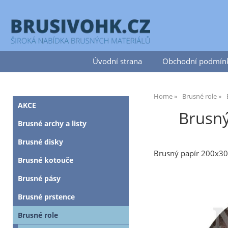
Úvodní strana
Obchodní podmín
Home
Brusné role
AKCE
Brusný
Brusné archy a listy
Brusné disky
Brusný papír 200x3
Brusné kotouče
Brusné pásy
Brusné prstence
Brusné role