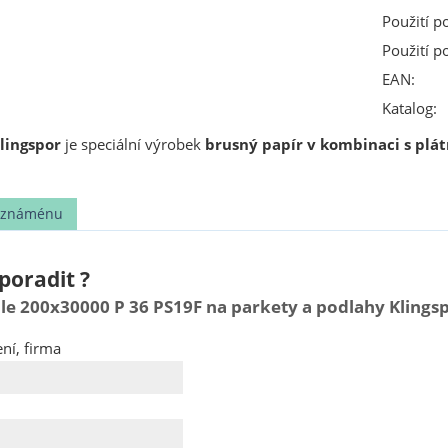
Použití p
Použití p
EAN:
Katalog:
Klingspor
je speciální výrobek
brusný papír v kombinaci s plá
t známénu
poradit ?
le 200x30000 P 36 PS19F na parkety a podlahy Klings
ní, firma