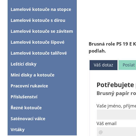
Lamelové kotouče na stopce
Lamelové kotouče s dírou
Lamelové kotouče se závitem
Lamelové kotouče šípové
Brusná role PS 19 E 
podlah.
Lamelové kotouče talířové
Leštící disky
Váš dotaz
Posla
Mini disky a kotouče
Potřebujete 
Pracovní rukavice
Brusný papír ro
Příslušenství
Vaše jméno, příjme
Řezné kotouče
Saténovací válce
Váš email
Vrtáky