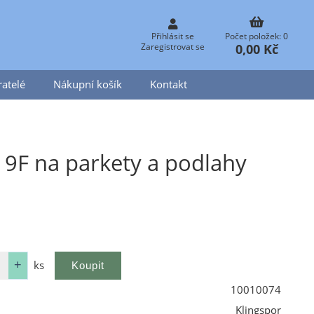
Přihlásit se
Počet položek: 0
0,00 Kč
Zaregistrovat se
atelé
Nákupní košík
Kontakt
19F na parkety a podlahy
ks
10010074
Klingspor