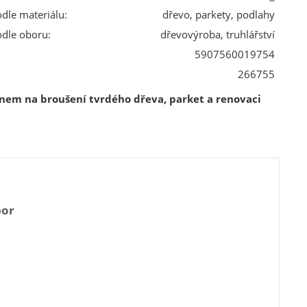
odle materiálu:
dřevo, parkety, podlahy
odle oboru:
dřevovýroba, truhlářství
5907560019754
266755
tnem na broušení tvrdého dřeva, parket a renovaci
por