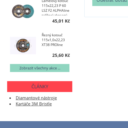
Lamelový kotouč
115x22,23 P 60
LSZ F2 ALPHAline
talířový zkosený
AKCE NA 200 KS
45,01 Kč
Řezný kotouč
115x1,0x22,23
XT38 PROline
25,60 Kč
Zobrazit všechny akce ...
ČLÁNKY
Diamantové nástroje
Kartáče 3M Bristle