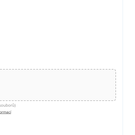
 souborů)
formací