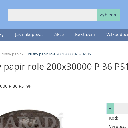
ky
Jak nakupovat
Akce
Ke stažení
Velkoodběr
Brusný papír
Brusný papír role 200x30000 P 36 PS19F
 papír role 200x30000 P 36 PS
0000 P 36 PS19F
Kód:
Výrobce: