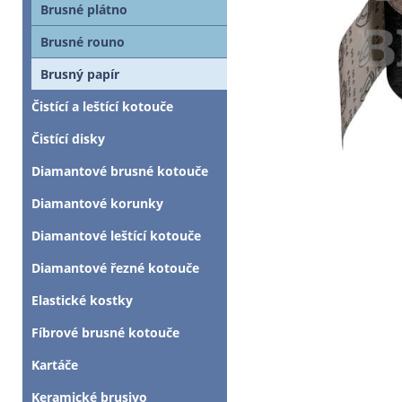
Brusné plátno
Brusné rouno
Brusný papír
Čistící a leštící kotouče
Čistící disky
Diamantové brusné kotouče
Diamantové korunky
Diamantové leštící kotouče
Diamantové řezné kotouče
Elastické kostky
Fíbrové brusné kotouče
Kartáče
Keramické brusivo