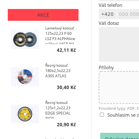
Váš telefon
AKCE
Váš dotaz
Lamelový kotouč
125x22,23 P 60
LSZ F3 ALPHAline
talířový AKCE NA
200 KS
42,11 Kč
Řezný kotouč
Přílohy
180x2,5x22,23
A30S ATLAS
30,40 Kč
Řezný kotouč
125x1,2x22,23
Povolené typy: PDF, X
EDGE SPECIAL
Souhlasím se 
INOX
20,90 Kč