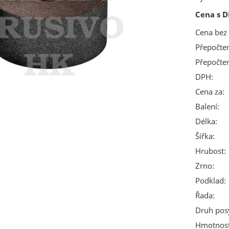
Cena s D
Cena bez
Přepočte
Přepočte
DPH:
Cena za:
Balení:
Délka:
Šířka:
Hrubost:
Zrno:
Podklad:
Řada:
Druh pos
Hmotnost