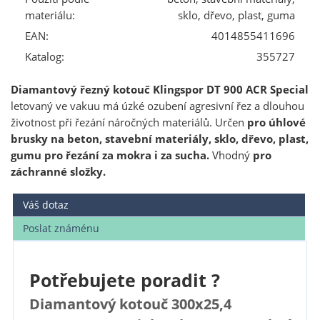
materiálu:
sklo, dřevo, plast, guma
EAN:
4014855411696
Katalog:
355727
Diamantový řezný kotouč Klingspor DT 900 ACR Special
letovaný ve vakuu má úzké ozubení agresivní řez a dlouhou
životnost při řezání náročných materiálů. Určen
pro úhlové
brusky na beton, stavební materiály, sklo, dřevo, plast,
gumu pro řezání za mokra i za sucha.
Vhodný
pro
záchranné složky.
Váš dotaz
Poslat známénu
Potřebujete poradit ?
Diamantový kotouč 300x25,4