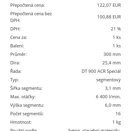
Přepočtená cena:
122,07 EUR
Přepočtená cena bez
100,88 EUR
DPH:
DPH:
21 %
Cena za:
1 ks
Balení:
1 ks
Průměr:
300 mm
Díra:
25,4 mm
Řada:
DT 900 ACR Speciál
Typ:
segmentový
Šířka segmentu:
3,1 mm
Max. otáčky:
6 400 l/min.
Výška segmentu:
6,0 mm
Počet segmentů:
16
Hmotnost:
1 kg
Použití podle
beton, stavební materiály,