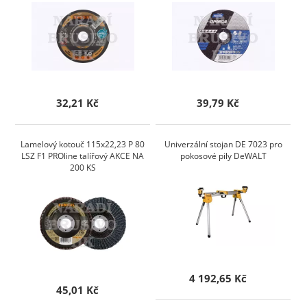
32,21 Kč
39,79 Kč
Lamelový kotouč 115x22,23 P 80
Univerzální stojan DE 7023 pro
LSZ F1 PROline talířový AKCE NA
pokosové pily DeWALT
200 KS
4 192,65 Kč
45,01 Kč