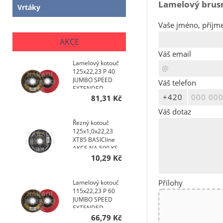
Lamelový brusný
Vrtáky
Vaše jméno, příjme
AKCE
Váš email
Lamelový kotouč
125x22,23 P 40
JUMBO SPEED
Váš telefon
EXTENDED
TOPline talířový
81,31 Kč
AKCE NA 200 KS
Váš dotaz
Řezný kotouč
125x1,0x22,23
XT85 BASICline
AKCE NA 500 KS
10,29 Kč
Přílohy
Lamelový kotouč
115x22,23 P 60
JUMBO SPEED
EXTENDED
TOPline talířový
66,79 Kč