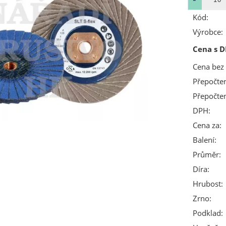
Kód:
Výrobce:
Cena s D
Cena bez
Přepočte
Přepočte
DPH:
Cena za:
Balení:
Průměr:
Díra:
Hrubost:
Zrno:
Podklad: