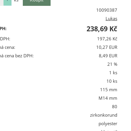
10090387
Lukas
238,69 Kč
PH:
 DPH:
197,26 Kč
ná cena:
10,27 EUR
ná cena bez DPH:
8,49 EUR
21 %
1 ks
10 ks
115 mm
M14 mm
80
zirkonkorund
polyester