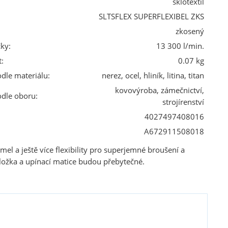
sklotextil
SLTSFLEX SUPERFLEXIBEL ZKS
zkosený
ky:
13 300 l/min.
:
0.07 kg
odle materiálu:
nerez, ocel, hliník, litina, titan
kovovýroba, zámečnictví,
odle oboru:
strojírenství
4027497408016
A672911508018
mel a ještě více flexibility pro superjemné broušení a
ožka a upínací matice budou přebytečné.