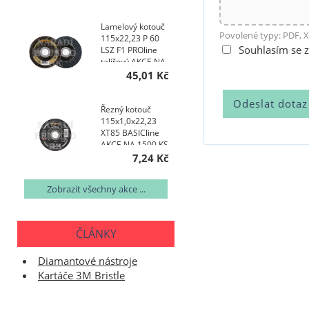
AKCE NA 200 KS
Lamelový kotouč
Povolené typy: PDF, X
115x22,23 P 60
Souhlasím se 
LSZ F1 PROline
talířový AKCE NA
200 KS
45,01 Kč
Řezný kotouč
115x1,0x22,23
XT85 BASICline
AKCE NA 1500 KS
7,24 Kč
Zobrazit všechny akce ...
ČLÁNKY
Diamantové nástroje
Kartáče 3M Bristle