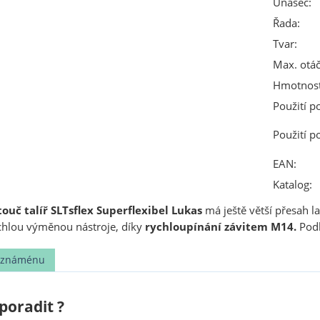
Unašeč:
Řada:
Tvar:
Max. otáč
Hmotnost
Použití p
Použití p
EAN:
Katalog:
uč talíř SLTsflex Superflexibel Lukas
má ještě větší přesah la
ychlou výměnou nástroje, díky
rychloupínání závitem M14.
Podl
t známénu
poradit ?