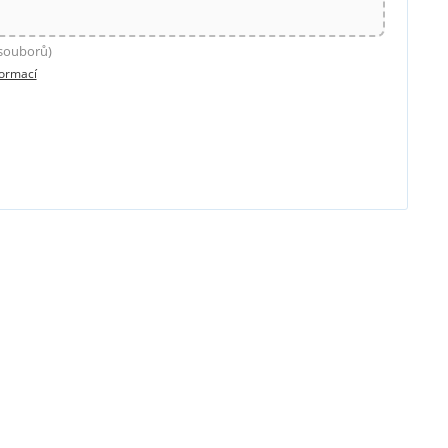
 souborů)
formací