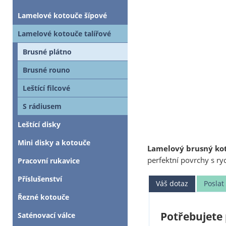
Lamelové kotouče šípové
Lamelové kotouče talířové
Brusné plátno
Brusné rouno
Leštící filcové
S rádiusem
Leštící disky
Mini disky a kotouče
Lamelový brusný koto
perfektní povrchy s r
Pracovní rukavice
Příslušenství
Váš dotaz
Posla
Řezné kotouče
Potřebujete 
Saténovací válce