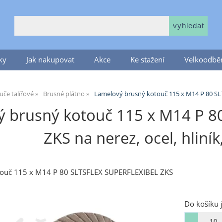
ky
Jak nakupovat
Akce
Ke stažení
Velkoodběr
če talířové
Brusné plátno
Lamelový brusný kotouč 115 x M14 P 80 SL
ý brusný kotouč 115 x M14 P 8
ZKS na nerez, ocel, hliník, 
touč 115 x M14 P 80 SLTSFLEX SUPERFLEXIBEL ZKS
Do košíku 