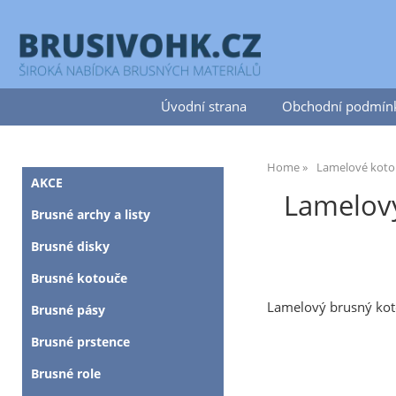
Úvodní strana
Obchodní podmín
Home
Lamelové kotou
AKCE
Lamelov
Brusné archy a listy
Brusné disky
Brusné kotouče
Lamelový brusný ko
Brusné pásy
Brusné prstence
Brusné role