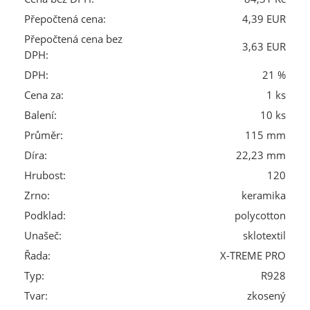
Přepočtená cena:
4,39 EUR
Přepočtená cena bez
3,63 EUR
DPH:
DPH:
21 %
Cena za:
1 ks
Balení:
10 ks
Průměr:
115 mm
Díra:
22,23 mm
Hrubost:
120
Zrno:
keramika
Podklad:
polycotton
Unašeč:
sklotextil
Řada:
X-TREME PRO
Typ:
R928
Tvar:
zkosený