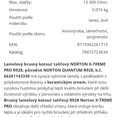
Max. otáčky:
13 300 l/min.
Hmotnost:
0.074 kg
Použití podle
nerez, ocel
materiálu:
kovovýroba, zámečnictví,
Použití podle oboru:
strojírenství
EAN:
8719362261715
Katalog:
78072723634
Lamelový brusný kotouč talířový NORTON X-TREME
PRO R928, původně NORTON QUANTUM R928, k.č.
66261143338
má vysoce výkonné lamely s podkladem z
polykotonové tkaniny a
keramickým zrnem,
které svou
vysokou hustotou poskytují lepší kvalitu broušení při delší
životnosti výrobku v porovnání s ostatními výrobky na trhu.
Brusný lamelový kotouč talířový R928 Norton X-TREME
PRO
obsahuje další chladící vrstvu, která snižuje tvorbu
tepla a je ideální pro rychlé broušení při středním přítlaku