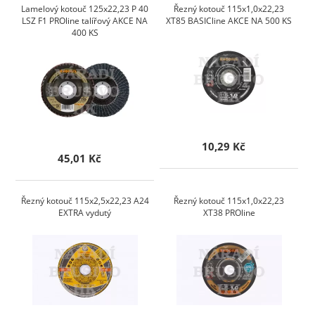
Lamelový kotouč 125x22,23 P 40
Řezný kotouč 115x1,0x22,23
LSZ F1 PROline talířový AKCE NA
XT85 BASICline AKCE NA 500 KS
400 KS
10,29 Kč
45,01 Kč
Řezný kotouč 115x2,5x22,23 A24
Řezný kotouč 115x1,0x22,23
EXTRA vydutý
XT38 PROline