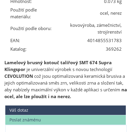
Hmotnost:
0.073 kg
Použití podle
ocel, nerez
materiálu:
kovovýroba, zámečnictví,
Použití podle oboru:
strojírenství
EAN:
4014855531783
Katalog:
369262
Lamelový brusný kotouč talířový SMT 674 Supra
Klingspor
je univerzální výrobek s novou technologií
CEVOLUTION
což jsou optimalizovaná keramická brusiva a
jejich optimalizovaná směs zrn, velikosti zrna a složení tak,
aby nabízely maximální výkon v každé aplikaci s určením
na
ocel, ale lze ploužít i na nerez.
Váš dotaz
Poslat známénu