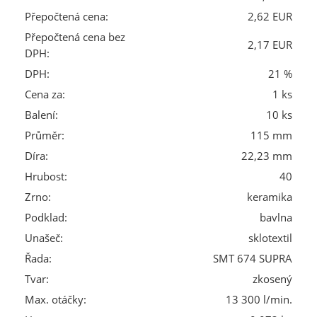
Přepočtená cena:
2,62 EUR
Přepočtená cena bez
2,17 EUR
DPH:
DPH:
21 %
Cena za:
1 ks
Balení:
10 ks
Průměr:
115 mm
Díra:
22,23 mm
Hrubost:
40
Zrno:
keramika
Podklad:
bavlna
Unašeč:
sklotextil
Řada:
SMT 674 SUPRA
Tvar:
zkosený
Max. otáčky:
13 300 l/min.