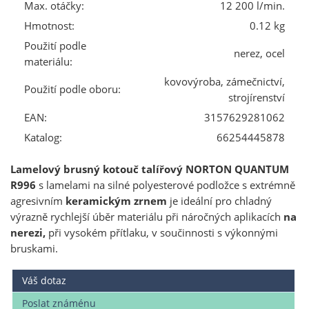
Max. otáčky:
12 200 l/min.
Hmotnost:
0.12 kg
Použití podle
nerez, ocel
materiálu:
kovovýroba, zámečnictví,
Použití podle oboru:
strojírenství
EAN:
3157629281062
Katalog:
66254445878
Lamelový brusný kotouč talířový NORTON QUANTUM
R996
s lamelami na silné polyesterové podložce s extrémně
agresivním
keramickým zrnem
je ideální pro chladný
výrazně rychlejší úběr materiálu při náročných aplikacích
na
nerezi,
při vysokém přítlaku, v součinnosti s výkonnými
bruskami.
Váš dotaz
Poslat známénu