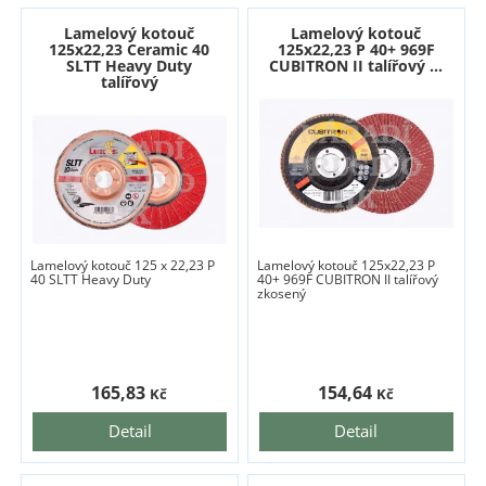
Lamelový kotouč
Lamelový kotouč
125x22,23 Ceramic 40
125x22,23 P 40+ 969F
SLTT Heavy Duty
CUBITRON II talířový ...
talířový
Lamelový kotouč 125 x 22,23 P
Lamelový kotouč 125x22,23 P
40 SLTT Heavy Duty
40+ 969F CUBITRON II talířový
zkosený
165,83
154,64
Kč
Kč
Detail
Detail