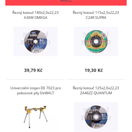
AKCE
Řezný kotouč 180x2,0x22,23
Řezný kotouč 115x2,5x22,23
A36W OMEGA
C24R SUPRA
39,79 Kč
19,30 Kč
Univerzální stojan DE 7023 pro
Řezný kotouč 125x2,0x22,23
pokosové pily DeWALT
ZA46ZZ QUANTUM