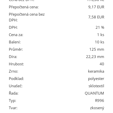
Přepočtená cena:
9,17 EUR
Přepočtená cena bez
7,58 EUR
DPH:
DPH:
21 %
Cena za:
1 ks
Balení:
10 ks
Průměr:
125 mm
Díra:
22,23 mm
Hrubost:
40
Zrno:
keramika
Podklad:
polyester
Unašeč:
sklotextil
Řada:
QUANTUM
Typ:
R996
Tvar:
zkosený