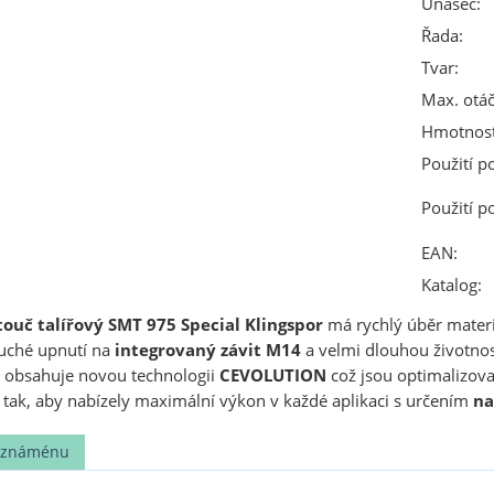
Unašeč:
Řada:
Tvar:
Max. otáč
Hmotnost
Použití p
Použití p
EAN:
Katalog:
ouč talířový SMT 975 Special Klingspor
má rychlý úběr materiá
duché upnutí na
integrovaný závit M14
a velmi dlouhou životnos
obsahuje novou technologii
CEVOLUTION
což jsou optimalizova
ní tak, aby nabízely maximální výkon v každé aplikaci s určením
na
t známénu