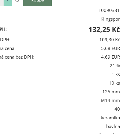
10090331
Klingspor
132,25 Kč
PH:
 DPH:
109,30 Kč
ná cena:
5,68 EUR
ná cena bez DPH:
4,69 EUR
21 %
1 ks
10 ks
125 mm
M14 mm
40
keramika
bavlna