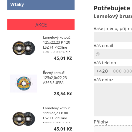
Vrtáky
Potřebujete 
Lamelový brusn
AKCE
Vaše jméno, příjme
Lamelový kotouč
125x22,23 P 120
Váš email
LSZ F1 PROline
talířový AKCE NA
400 KS
45,01 Kč
Váš telefon
Řezný kotouč
125x2,0x22,23
Váš dotaz
A36R SUPRA
28,54 Kč
Lamelový kotouč
115x22,23 P 80
LSZ F1 PROline
Přílohy
talířový AKCE NA
200 KS
45,01 Kč