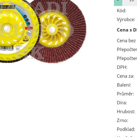
Kód:
Výrobce:
Cena s D
Cena bez
Přepočte
Přepočte
DPH:
Cena za:
Balení:
Průměr:
Díra:
Hrubost:
Zrno:
Podklad: