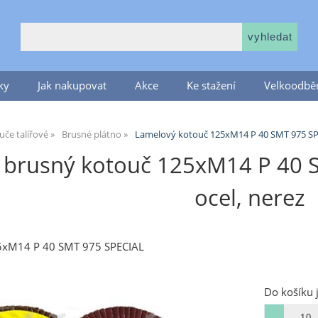
ky
Jak nakupovat
Akce
Ke stažení
Velkoodběr
če talířové
Brusné plátno
Lamelový kotouč 125xM14 P 40 SMT 975 SPE
brusný kotouč 125xM14 P 40 S
ocel, nerez
5xM14 P 40 SMT 975 SPECIAL
Do košíku 