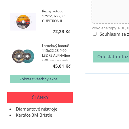
Řezný kotouč
125x2,0x22,23
CUBITRON II
Povolené typy: PDF, X
72,23 Kč
Souhlasím se 
Lamelový kotouč
115x22,23 P 60
LSZ F2 ALPHAline
talířový zkosený
AKCE NA 200 KS
45,01 Kč
Zobrazit všechny akce ...
ČLÁNKY
Diamantové nástroje
Kartáče 3M Bristle