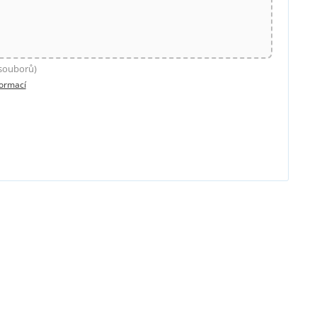
 souborů)
formací