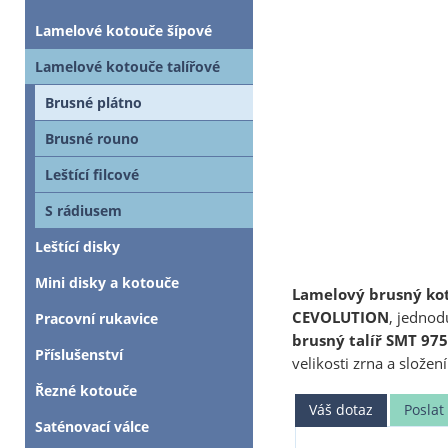
Lamelové kotouče šípové
Lamelové kotouče talířové
Brusné plátno
Brusné rouno
Leštící filcové
S rádiusem
Leštící disky
Mini disky a kotouče
Lamelový brusný kot
CEVOLUTION
, jedno
Pracovní rukavice
brusný talíř SMT 975
Příslušenství
velikosti zrna a slože
Řezné kotouče
Váš dotaz
Posla
Saténovací válce