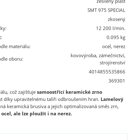
zesílený plast
SMT 975 SPECIAL
zkosený
ky:
12 200 l/min.
:
0.095 kg
odle materiálu:
ocel, nerez
kovovýroba, zámečnictví,
odle oboru:
strojírenství
4014855535866
369301
lu, což zajišťuje
samoostřící keramické zrno
t díky upravitelnému talíři odbroušením hran.
Lamelový
ná keramická brusiva a jejich optimalizovaná směs zrn,
 ocel, ale lze ploužít i na nerez.