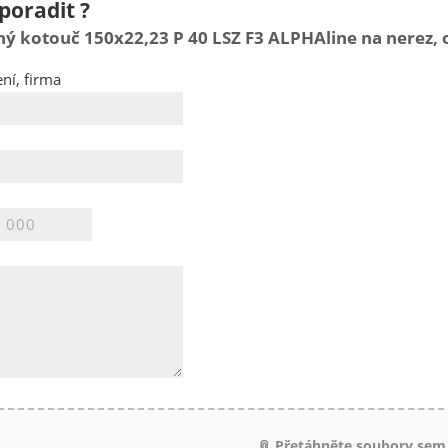
poradit ?
ý kotouč 150x22,23 P 40 LSZ F3 ALPHAline na nerez, 
ní, firma
📎 Přetáhněte soubory sem