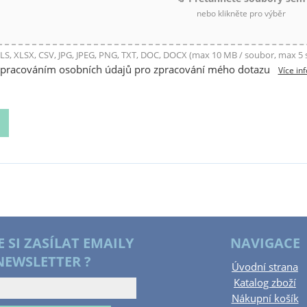
nebo klikněte pro výběr
LS, XLSX, CSV, JPG, JPEG, PNG, TXT, DOC, DOCX (max 10 MB / soubor, max 5
zpracováním osobních údajů pro zpracování mého dotazu
Více in
E SI ZASÍLAT EMAILY
NAVIGACE
NEWSLETTER ?
Úvodní strana
Katalog zboží
Nákupní košík