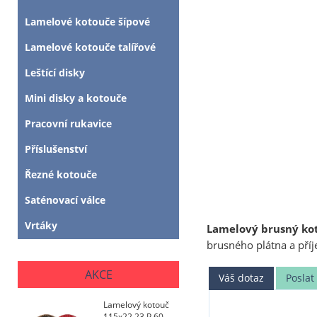
Lamelové kotouče šípové
Lamelové kotouče talířové
Leštící disky
Mini disky a kotouče
Pracovní rukavice
Příslušenství
Řezné kotouče
Saténovací válce
Vrtáky
Lamelový brusný kot
brusného plátna a pří
AKCE
Váš dotaz
Posla
Lamelový kotouč
115x22,23 P 60