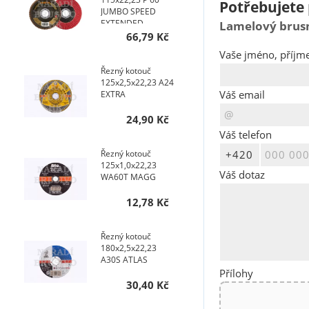
Potřebujete 
JUMBO SPEED
EXTENDED
Lamelový brusn
TOPline talířový
66,79 Kč
AKCE NA 200 KS
Vaše jméno, příjme
Řezný kotouč
125x2,5x22,23 A24
Váš email
EXTRA
24,90 Kč
Váš telefon
Řezný kotouč
125x1,0x22,23
Váš dotaz
WA60T MAGG
12,78 Kč
Řezný kotouč
180x2,5x22,23
A30S ATLAS
Přílohy
30,40 Kč