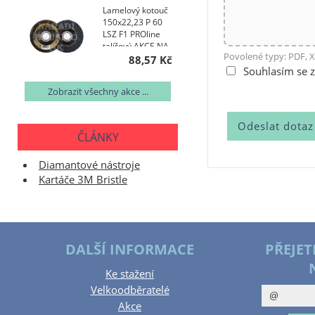
Lamelový kotouč
150x22,23 P 60
LSZ F1 PROline
talířový AKCE NA
Povolené typy: PDF, X
400 KS
88,57 Kč
Souhlasím se 
Zobrazit všechny akce ...
ČLÁNKY
Diamantové nástroje
Kartáče 3M Bristle
DALŠÍ INFORMACE
PŘEJET
Ke stažení
Velkoodběratelé
Akce