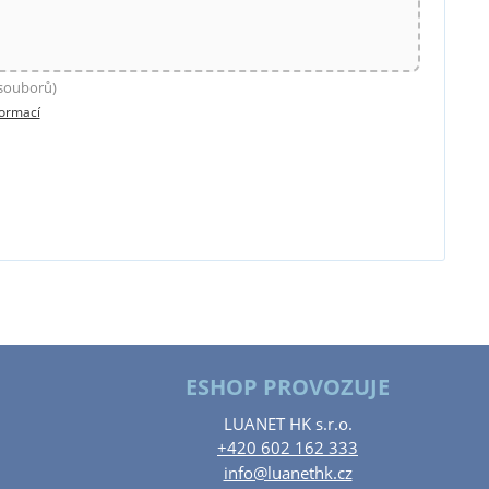
 souborů)
formací
ESHOP PROVOZUJE
LUANET HK s.r.o.
+420 602 162 333
info@luanethk.cz