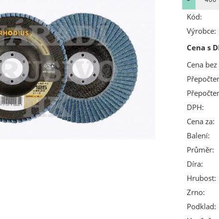
Kód:
Výrobce:
Cena s D
Cena bez
Přepočte
Přepočte
DPH:
Cena za:
Balení:
Průměr:
Díra:
Hrubost:
Zrno:
Podklad: