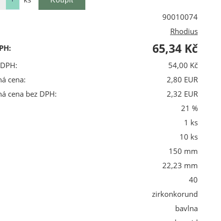
90010074
Rhodius
65,34 Kč
PH:
 DPH:
54,00 Kč
ná cena:
2,80 EUR
ná cena bez DPH:
2,32 EUR
21 %
1 ks
10 ks
150 mm
22,23 mm
40
zirkonkorund
bavlna