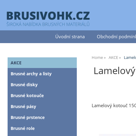
Úvodní strana
Obchodní podmín
Home
AKCE
Lamelo
AKCE
Lamelový 
Brusné archy a listy
Brusné disky
Brusné kotouče
Lamelový kotouč 150
Brusné pásy
Brusné prstence
Brusné role