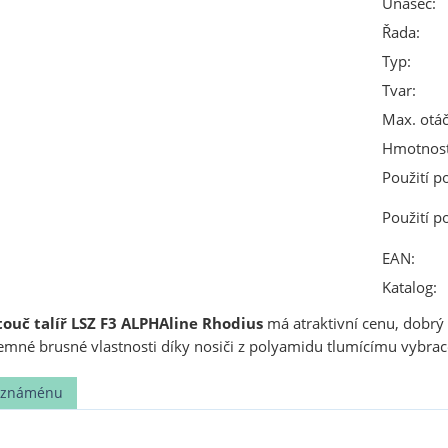
Unašeč:
Řada:
Typ:
Tvar:
Max. otáč
Hmotnost
Použití p
Použití p
EAN:
Katalog:
ouč talíř LSZ F3 ALPHAline Rhodius
má atraktivní cenu, dobrý
jemné brusné vlastnosti díky nosiči z polyamidu tlumícímu vybra
t známénu