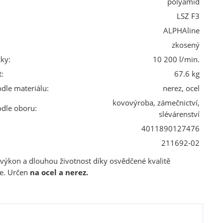
polyamid
LSZ F3
ALPHAline
zkosený
ky:
10 200 l/min.
:
67.6 kg
odle materiálu:
nerez, ocel
kovovýroba, zámečnictví,
odle oboru:
slévárenství
4011890127476
211692-02
 výkon a dlouhou životnost díky osvědčené kvalitě
ce. Určen
na ocel a nerez.