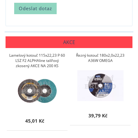
AKCE
Lamelový kotouč 115x22,23 P 60
Řezný kotouč 180x2,0x22,23
LSZ F2 ALPHAline talířový
A36W OMEGA
zkosený AKCE NA 200 KS
39,79 Kč
45,01 Kč