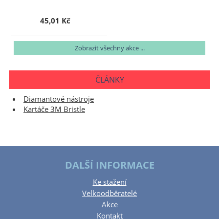
45,01 Kč
Zobrazit všechny akce ...
ČLÁNKY
Diamantové nástroje
Kartáče 3M Bristle
DALŠÍ INFORMACE
Ke stažení
Velkoodběratelé
Akce
Kontakt