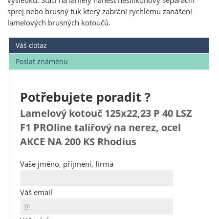
výsledků. Stačí na lamely nanést nesilikonový separační
sprej nebo brusný tuk který zabrání rychlému zanášení
lamelových brusných kotoučů.
Váš dotaz
Poslat známénu
Potřebujete poradit ?
Lamelový kotouč 125x22,23 P 40 LSZ
F1 PROline talířový na nerez, ocel
AKCE NA 200 KS Rhodius
Vaše jméno, příjmení, firma
Váš email