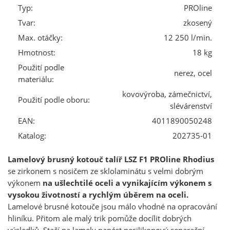
Typ:
PROline
Tvar:
zkosený
Max. otáčky:
12 250 l/min.
Hmotnost:
18 kg
Použití podle
nerez, ocel
materiálu:
kovovýroba, zámečnictví,
Použití podle oboru:
slévárenství
EAN:
4011890050248
Katalog:
202735-01
Lamelový brusný kotouč talíř LSZ F1 PROline Rhodius
se zirkonem s nosičem ze sklolaminátu s velmi dobrým
výkonem
na ušlechtilé oceli a vynikajícím výkonem s
vysokou životností a rychlým úběrem na oceli.
Lamelové brusné kotouče jsou málo vhodné na opracování
hliníku. Přitom ale malý trik pomůže docílit dobrých