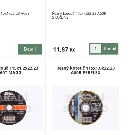
115x1x22,23 A60S
Řezný kotouč 115x1x22,23 A60R
STARLINE
11,87
Detail
Kč
touč 115x1,2x22,23
Řezný kotouč 115x1,0x22,23
60T MAGG
A60R PERFLEX