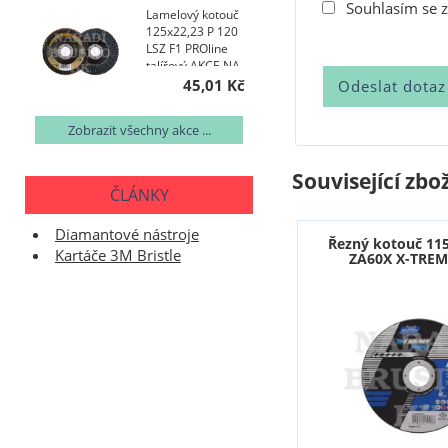
Souhlasím se 
Lamelový kotouč
125x22,23 P 120
LSZ F1 PROline
talířový AKCE NA
400 KS
45,01 Kč
Zobrazit všechny akce ...
Související zbož
ČLÁNKY
Diamantové nástroje
Řezný kotouč 11
Kartáče 3M Bristle
ZA60X X-TREM