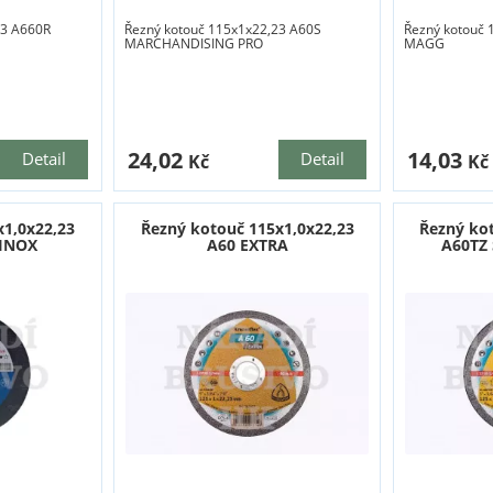
23 A660R
Řezný kotouč 115x1x22,23 A60S
Řezný kotouč 
MARCHANDISING PRO
MAGG
24,02
14,03
Detail
Detail
Kč
Kč
x1,0x22,23
Řezný kotouč 115x1,0x22,23
Řezný ko
 INOX
A60 EXTRA
A60TZ 