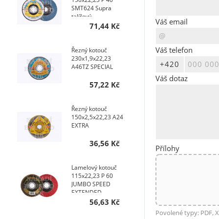
SMT624 Supra
talířový
Váš email
71,44 Kč
Váš telefon
Řezný kotouč
230x1,9x22,23
A46TZ SPECIAL
Váš dotaz
57,22 Kč
Řezný kotouč
150x2,5x22,23 A24
EXTRA
36,56 Kč
Přílohy
Lamelový kotouč
115x22,23 P 60
JUMBO SPEED
EXTENDED
TOPline talířový
56,63 Kč
AKCE NA 400 KS
Povolené typy: PDF, X