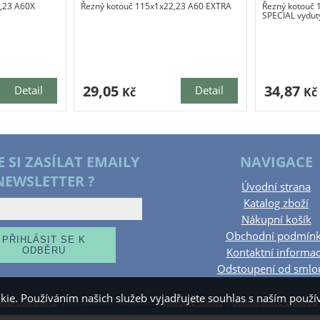
,23 A60X
Řezný kotouč 115x1x22,23 A60 EXTRA
Řezný kotouč 
SPECIAL vydut
29,05
34,87
Detail
Detail
Kč
Kč
E SI ZASÍLAT EMAILY
NAVIGACE
NEWSLETTER ?
Úvodní strana
Katalog zboží
Nákupní košík
Obchodní podmín
Kontaktní informa
Odstoupení od smlo
kie. Používáním našich služeb vyjadřujete souhlas s naším pou
.brusivohk.cz
,
provozováno na systému
tvorba e-shopu
a
optimalizace e-shopu