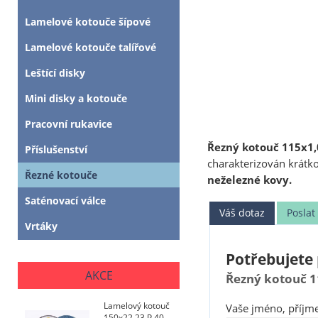
Lamelové kotouče šípové
Lamelové kotouče talířové
Leštící disky
Mini disky a kotouče
Pracovní rukavice
Řezný kotouč 115x1,0
Příslušenství
charakterizován krátk
Řezné kotouče
neželezné kovy.
Saténovací válce
Váš dotaz
Posla
Vrtáky
Potřebujete 
AKCE
Řezný kotouč 1
Lamelový kotouč
Vaše jméno, příjme
150x22,23 P 40