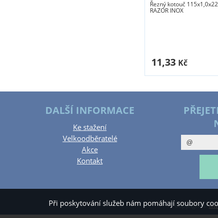
Řezný kotouč 115x1,0x22
RAZOR INOX
11,33
Kč
DALŠÍ INFORMACE
PŘEJET
Ke stažení
Velkoodběratelé
Akce
Kontakt
Při poskytování služeb nám pomáhají soubory coo
Copyright ©
www