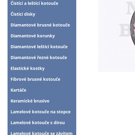
Čistící a leštící kotouče
Čistící disky
Diamantové brusné kotouče
Diamantové korunky
Diamantové leštící kotouče
Diamantové řezné kotouče
Elastické kostky
Fíbrové brusné kotouče
Kartáče
Keramické brusivo
Lamelové kotouče na stopce
Lamelové kotouče s dírou
Lamelové kotouče se závitem