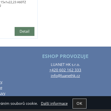
115x1x22,23 A60TZ
ý
Detail
ESHOP PROVOZUJE
LUANET HK s.r.o.
+420 602 162 333
info@luanethk.cz
ky
ce
uvy
žíváním souborů cookie.
Další informace
Shop5.cz