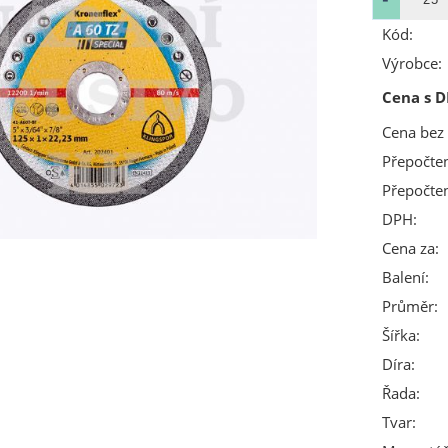
Kód:
Výrobce:
Cena s D
Cena bez
Přepočte
Přepočte
DPH:
Cena za:
Balení:
Průměr:
Šířka:
Díra:
Řada:
Tvar: