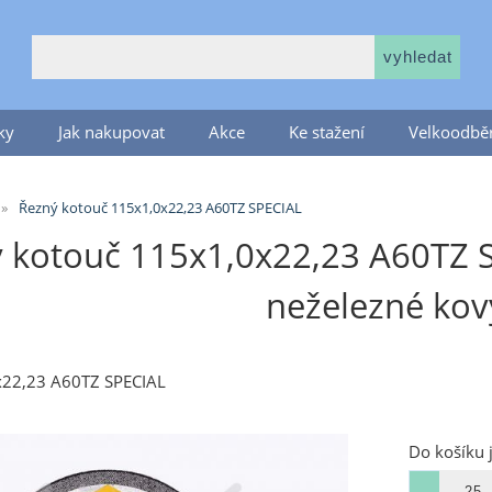
ky
Jak nakupovat
Akce
Ke stažení
Velkoodběr
Řezný kotouč 115x1,0x22,23 A60TZ SPECIAL
 kotouč 115x1,0x22,23 A60TZ S
neželezné kov
x22,23 A60TZ SPECIAL
Do košíku 