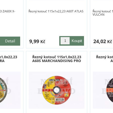
3 ZA60X X-
Řezný kotouč 115x1x22,23 A60T ATLAS
Řezný kotouč 
VULCAN
9,99
24,02
Detail
Kč
Kč
x1,0x22,23
Řezný kotouč 115x1,0x22,23
Řezný ko
PRA
A60S MARCHANDISING PRO
A