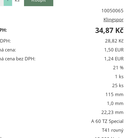
10050065
Klingspor
34,87 Kč
PH:
 DPH:
28,82 Kč
ná cena:
1,50 EUR
ná cena bez DPH:
1,24 EUR
21 %
1 ks
25 ks
115 mm
1,0 mm
22,23 mm
A 60 TZ Special
T41 rovný