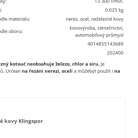
ky:
13 300 l/min.
:
0.025 kg
odle materiálu:
nerez, ocel, neželezné kovy
kovovýroba, zámečnictví,
odle oboru:
automobilový průmysl
4014855143689
202400
zný kotouč neobsahuje železo, chlor a síru.
Je
pů. Určean
na řezání nerezi, oceli
a můžebýt použit i
na
é kovy Klingspor