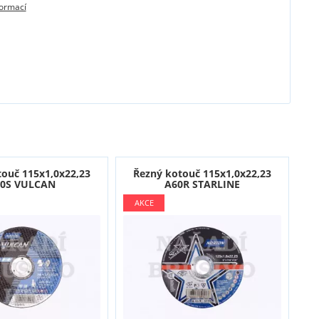
formací
touč 115x1,0x22,23
Řezný kotouč 115x1,0x22,23
0S VULCAN
A60R STARLINE