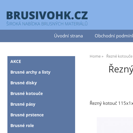
Úvodní strana
Obchodní podmín
Home
Řezné kotouče
AKCE
Řezný
Brusné archy a listy
Brusné disky
Brusné kotouče
Řezný kotouč 115x1
Brusné pásy
Brusné prstence
Brusné role