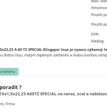
Max. otáč
Hmotnost
Použití p
Použití p
EAN:
Katalog:
x22,23 A 60 TZ SPECIAL Klingspor Inox je vysoce výkonný ře
ou dobou řezu, malým tepelným zatížením a malou tvorbou otře
t známénu
poradit ?
15x1,0x22,23 A60TZ SPECIAL na nerez, ocel a neželezn
ní, firma