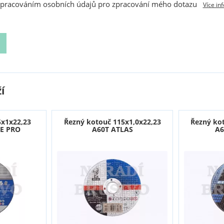
zpracováním osobních údajů pro zpracování mého dotazu
Více in
í
5x1x22,23
Řezný kotouč 115x1,0x22,23
Řezný ko
E PRO
A60T ATLAS
A6