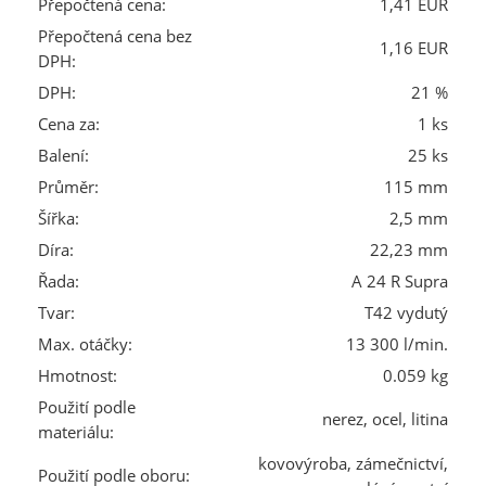
Přepočtená cena:
1,41 EUR
Přepočtená cena bez
1,16 EUR
DPH:
DPH:
21 %
Cena za:
1 ks
Balení:
25 ks
Průměr:
115 mm
Šířka:
2,5 mm
Díra:
22,23 mm
Řada:
A 24 R Supra
Tvar:
T42 vydutý
Max. otáčky:
13 300 l/min.
Hmotnost:
0.059 kg
Použití podle
nerez, ocel, litina
materiálu:
kovovýroba, zámečnictví,
Použití podle oboru: