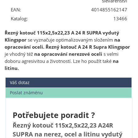
slévárenství
EAN:
4014855162147
Katalog:
13466
Řezný kotouč 115x2,5x22,23 A 24 R SUPRA vydutý
Klingspor
se vyznačuje optimalizovaným složením
na
opracování oceli. Řezný kotouč A 24 R Supra Klingspor
je vhodný též
na opracování nerezové oceli
s velmi
doboru agresivitou a životností. Lze ho použít také
na
litinu.
Váš dotaz
Poslat známénu
Potřebujete poradit ?
Řezný kotouč 115x2,5x22,23 A24R
SUPRA na nerez, ocel a litinu vydutý