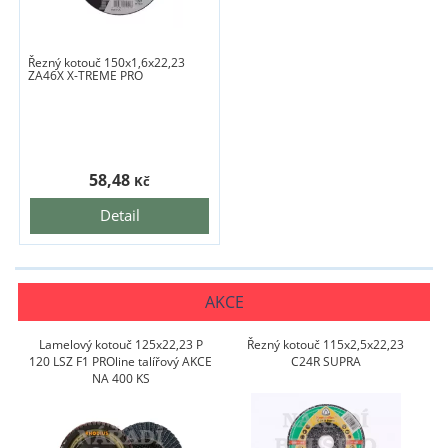
Řezný kotouč 150x1,6x22,23
ZA46X X-TREME PRO
58,48
Kč
Detail
AKCE
Lamelový kotouč 125x22,23 P
Řezný kotouč 115x2,5x22,23
120 LSZ F1 PROline talířový AKCE
C24R SUPRA
NA 400 KS