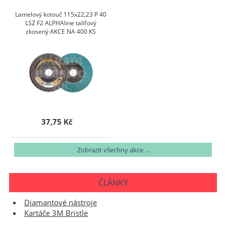
Lamelový kotouč 115x22,23 P 40
LSZ F2 ALPHAline talířový
zkosený AKCE NA 400 KS
37,75 Kč
Zobrazit všechny akce ...
ČLÁNKY
Diamantové nástroje
Kartáče 3M Bristle