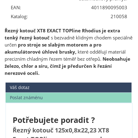
EAN:
4011890095003
Katalog:
210058
Řezný kotouč XT8 EXACT TOPline Rhodius je extra
tenký řezný kotouč
s bezvadně klidným chodem speciálně
určen
pro stroje se slabým motorem a pro
akumulátorové úhlové brusky,
které oddělují materiál
precizním chladným řezem téměř bez otřepů.
Neobsahuje
železo, chlor a síru, čímž je předurčen k řezání
nerezové oceli.
Váš dotaz
Poslat známénu
Potřebujete poradit ?
Řezný kotouč 125x0,8x22,23 XT8