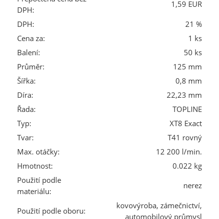
1,59 EUR
DPH:
DPH:
21 %
Cena za:
1 ks
Balení:
50 ks
Průměr:
125 mm
Šířka:
0,8 mm
Díra:
22,23 mm
Řada:
TOPLINE
Typ:
XT8 Exact
Tvar:
T41 rovný
Max. otáčky:
12 200 l/min.
Hmotnost:
0.022 kg
Použití podle
nerez
materiálu:
kovovýroba, zámečnictví,
Použití podle oboru:
automobilový průmysl