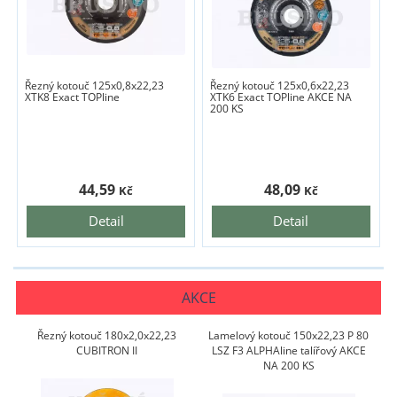
Řezný kotouč 125x0,8x22,23
Řezný kotouč 125x0,6x22,23
XTK8 Exact TOPline
XTK6 Exact TOPline AKCE NA
200 KS
44,59
48,09
Kč
Kč
Detail
Detail
AKCE
Řezný kotouč 180x2,0x22,23
Lamelový kotouč 150x22,23 P 80
CUBITRON II
LSZ F3 ALPHAline talířový AKCE
NA 200 KS