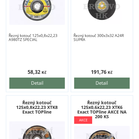
Řezný kotouč 125x0,8x22,23
Řezný kotouč 300x3x32 A24R
A980TZ SPECIAL
SUPRA
58,32
191,76
Kč
Kč
Detail
Detail
Řezný kotouč
Řezný kotouč
125x0,8x22,23 XTK8
125x0,6x22,23 XTK6
Exact TOPline
Exact TOPline AKCE NA
200 KS