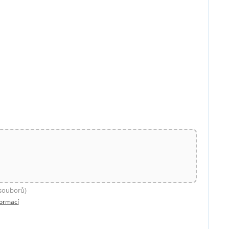
 souborů)
formací