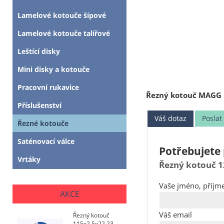
Lamelové kotouče šípové
Lamelové kotouče talířové
Leštící disky
Mini disky a kotouče
Pracovní rukavice
Řezný kotouč MAGG
Příslušenství
Váš dotaz
Posla
Řezné kotouče
Saténovací válce
Potřebujete 
Vrtáky
Řezný kotouč 
Vaše jméno, příjme
AKCE
Váš email
Řezný kotouč
115x2,5x22,23