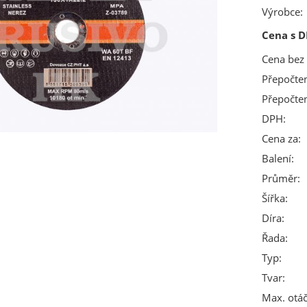
Výrobce:
Cena s D
Cena bez
Přepočte
Přepočte
DPH:
Cena za:
Balení:
Průměr:
Šířka:
Díra:
Řada:
Typ:
Tvar:
Max. otáč