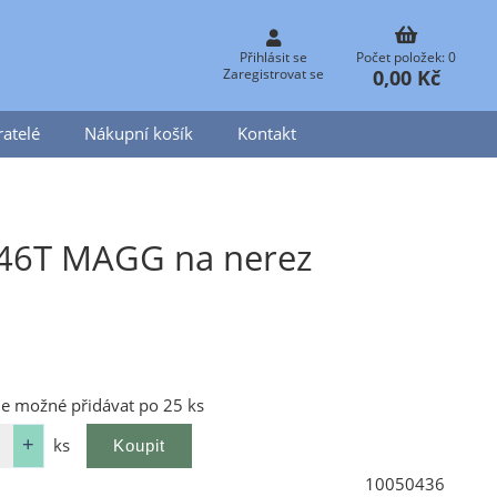
Přihlásit se
Počet položek: 0
0,00 Kč
Zaregistrovat se
atelé
Nákupní košík
Kontakt
A46T MAGG na nerez
je možné přidávat po 25 ks
ks
10050436