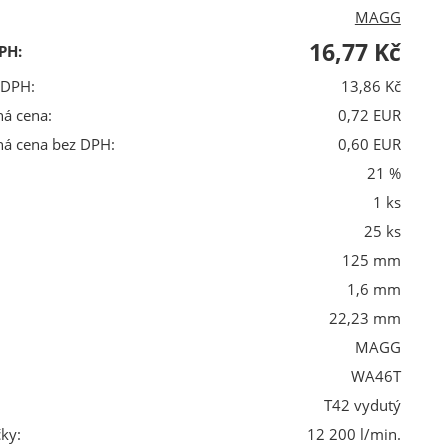
MAGG
16,77 Kč
PH:
 DPH:
13,86 Kč
ná cena:
0,72 EUR
ná cena bez DPH:
0,60 EUR
21 %
1 ks
25 ks
125 mm
1,6 mm
22,23 mm
MAGG
WA46T
T42 vydutý
ky:
12 200 l/min.