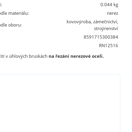
:
0.044 kg
odle materiálu:
nerez
kovovýroba, zámečnictví,
odle oboru:
strojírenství
8591715300384
RN12516
užití v úhlových bruskách
na řezání nerezové oceli.