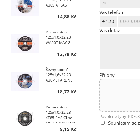
A30S ATLAS
Váš telefon
14,86 Kč
Váš dotaz
Řezný kotouč
125x1,0x22,23
WA60T MAGG
12,78 Kč
Řezný kotouč
Přílohy
125x1,6x22,23
A30P STARLINE
18,72 Kč
Řezný kotouč
125x1,0x22,23
Povolené typy: PDF, X
XT85 BASICline
Souhlasím se 
AKCE NA 1000 KS
9,15 Kč