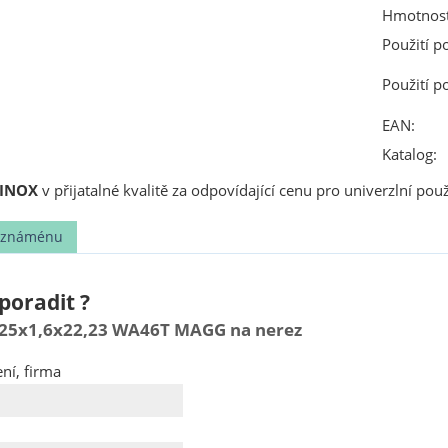
Hmotnost
Použití p
Použití p
EAN:
Katalog:
 INOX
v přijatalné kvalitě za odpovídající cenu pro univerzlní po
t známénu
poradit ?
125x1,6x22,23 WA46T MAGG na nerez
ní, firma