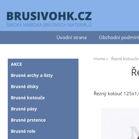
Úvodní strana
Obchodní podmín
Home
Řezné kotouče
AKCE
Ř
Brusné archy a listy
Brusné disky
Řezný kotouč 125x
Brusné kotouče
Brusné pásy
Brusné prstence
Brusné role