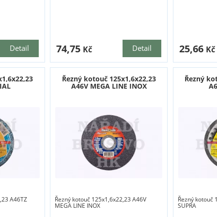
74,75
25,66
Detail
Detail
Kč
Kč
x1,6x22,23
Řezný kotouč 125x1,6x22,23
Řezný ko
IAL
A46V MEGA LINE INOX
A
2,23 A46TZ
Řezný kotouč 125x1,6x22,23 A46V
Řezný kotouč 
MEGA LINE INOX
SUPRA