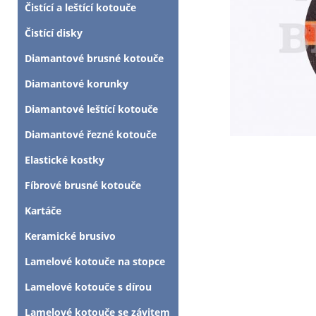
Čistící a leštící kotouče
Čistící disky
Diamantové brusné kotouče
Diamantové korunky
Diamantové leštící kotouče
Diamantové řezné kotouče
Elastické kostky
Fíbrové brusné kotouče
Kartáče
Keramické brusivo
Lamelové kotouče na stopce
Lamelové kotouče s dírou
Lamelové kotouče se závitem