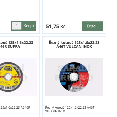
51,75
Detail
Kč
touč 125x1,6x22,23
Řezný kotouč 125x1,6x22,23
646R SUPRA
A46T VULCAN INOX
125x1,6x22,23 A646R
Řezný kotouč 125x1,6x22,23 A46T
VULCAN INOX