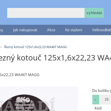
ky
Jak nakupovat
Akce
Ke stažení
Velkoodběr
Řezný kotouč 125x1,6x22,23 WA46T MAGG
ezný kotouč 125x1,6x22,23 W
1,6x22,23 WA46T MAGG
Do košíku 
Kód: