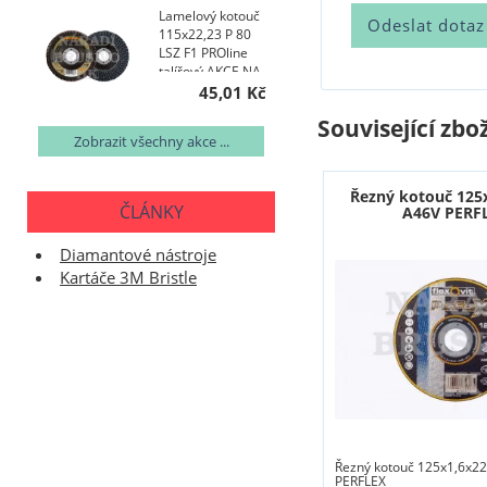
Lamelový kotouč
115x22,23 P 80
LSZ F1 PROline
talířový AKCE NA
200 KS
45,01 Kč
Související zbož
Zobrazit všechny akce ...
Řezný kotouč 125
ČLÁNKY
A46V PERF
Diamantové nástroje
Kartáče 3M Bristle
Řezný kotouč 125x1,6x22
PERFLEX