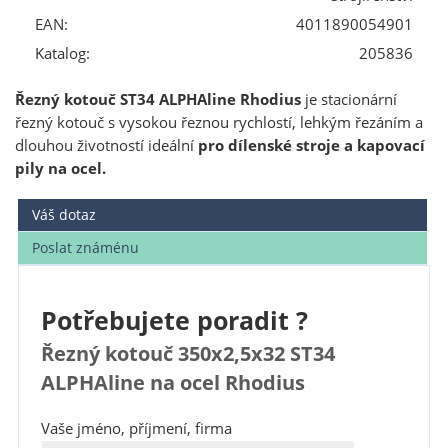
EAN:
4011890054901
Katalog:
205836
Řezný kotouč ST34 ALPHAline Rhodius
je stacionární
řezný kotouč s vysokou řeznou rychlostí, lehkým řezáním a
dlouhou životností ideální
pro dílenské stroje a kapovací
pily na ocel.
Váš dotaz
Poslat známénu
Potřebujete poradit ?
Řezný kotouč 350x2,5x32 ST34
ALPHAline na ocel Rhodius
Vaše jméno, příjmení, firma