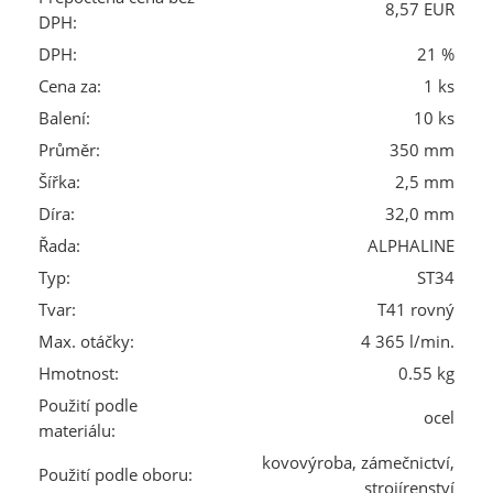
8,57 EUR
DPH:
DPH:
21 %
Cena za:
1 ks
Balení:
10 ks
Průměr:
350 mm
Šířka:
2,5 mm
Díra:
32,0 mm
Řada:
ALPHALINE
Typ:
ST34
Tvar:
T41 rovný
Max. otáčky:
4 365 l/min.
Hmotnost:
0.55 kg
Použití podle
ocel
materiálu:
kovovýroba, zámečnictví,
Použití podle oboru:
strojírenství