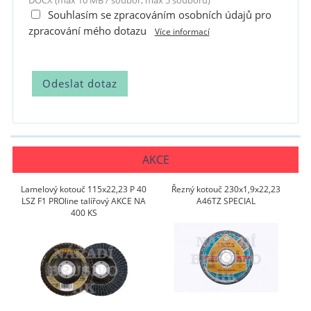
DOCX (max 10 MB / soubor, max 5 souborů)
Souhlasím se zpracováním osobních údajů pro
zpracování mého dotazu
Více informací
AKCE
Lamelový kotouč 115x22,23 P 40
Řezný kotouč 230x1,9x22,23
LSZ F1 PROline talířový AKCE NA
A46TZ SPECIAL
400 KS