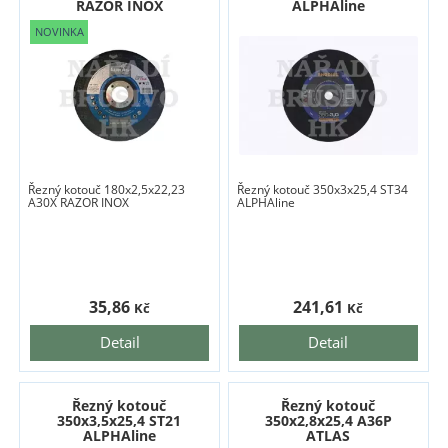
RAZOR INOX
ALPHAline
Řezný kotouč 180x2,5x22,23
Řezný kotouč 350x3x25,4 ST34
A30X RAZOR INOX
ALPHAline
35,86
241,61
Kč
Kč
Detail
Detail
Řezný kotouč
Řezný kotouč
350x3,5x25,4 ST21
350x2,8x25,4 A36P
ALPHAline
ATLAS