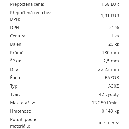
Přepočtená cena:
1,58 EUR
Přepočtená cena bez
1,31 EUR
DPH:
DPH:
21 %
Cena za:
1 ks
Balení:
20 ks
Průměr:
180 mm
Šířka:
2,5 mm
Díra:
22,23 mm
Řada:
RAZOR
Typ:
A30Z
Tvar:
T42 vydutý
Max. otáčky:
13 280 l/min.
Hmotnost:
0.149 kg
Použití podle
ocel, nerez
materiálu: