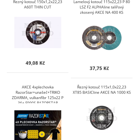
Řezný kotouč 150x1,2x22,23
Lamelový kotouč 115x22,23 P 80
A60T THIN CUT
LSZ F2 ALPHAline talířový
zkosený AKCE NA 400 KS
49,08 Kč
37,75 Kč
AKCE 4xplechovka
Řezný kotouč 115x1,0x22,23
RazorStar+unašeč+TRIKO
XT85 BASICline AKCE NA 1000 KS
ZDARMA, vulkanfíbr 125x22 P
36+ F990S RAZORSTAR