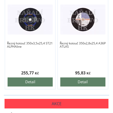
Řezný kotouč 350x3,5x25,4 ST21
Řezný kotouč 350x2,8x25,4 A36P
ALPHAline
ATLAS
255,77
95,83
Kč
Kč
Detail
Detail
AKCE