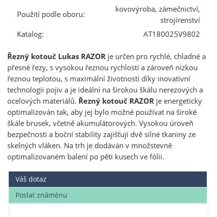
kovovýroba, zámečnictví,
Použití podle oboru:
strojírenství
Katalog:
AT180025V9802
Řezný kotouč Lukas RAZOR
je určen pro rychlé, chladné a
přesné řezy, s vysokou řeznou rychlostí a zároveň nízkou
řeznou teplotou, s maximální životností díky inovativní
technologii pojiv a je ideální na širokou škálu nerezových a
ocelových materiálů.
Řezný kotouč RAZOR
je energeticky
optimalizován tak, aby jej bylo možné používat na široké
škále brusek, včetně akumulátorových. Vysokou úroveň
bezpečnosti a boční stability zajišťují dvě silné tkaniny ze
skelných vláken. Na trh je dodáván v množstevně
optimalizovaném balení po pěti kusech ve fólii.
Váš dotaz
Poslat známénu