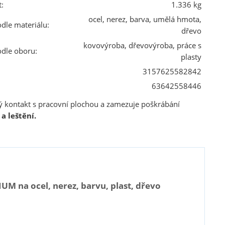
:
1.336 kg
ocel, nerez, barva, umělá hmota,
odle materiálu:
dřevo
kovovýroba, dřevovýroba, práce s
odle oboru:
plasty
3157625582842
63642558446
 kontakt s pracovní plochou a zamezuje poškrábání
a leštění.
M na ocel, nerez, barvu, plast, dřevo