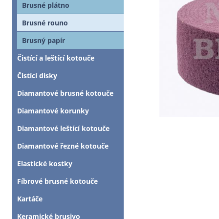
Brusné plátno
Brusné rouno
Brusný papír
Čistící a leštící kotouče
Čistící disky
Diamantové brusné kotouče
Diamantové korunky
Diamantové leštící kotouče
Diamantové řezné kotouče
Elastické kostky
Fíbrové brusné kotouče
Kartáče
Keramické brusivo