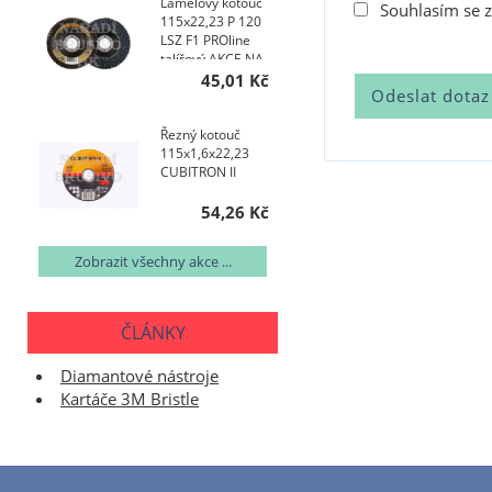
Lamelový kotouč
Souhlasím se 
115x22,23 P 120
LSZ F1 PROline
talířový AKCE NA
200 KS
45,01 Kč
Řezný kotouč
115x1,6x22,23
CUBITRON II
54,26 Kč
Zobrazit všechny akce ...
ČLÁNKY
Diamantové nástroje
Kartáče 3M Bristle