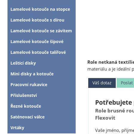
Lamelové kotouče na stopce
Lamelové kotouče s dírou
Lamelové kotouče se závitem
Lamelové kotouče šípové
Lamelové kotouče talířové
Role netkaná textílie
Leštící disky
materiálu a je ideální 
Mini disky a kotouče
Váš dotaz
Posla
Pracovní rukavice
Příslušenství
Potřebujete 
Řezné kotouče
Role brusné ro
Saténovací válce
Flexovit
Vrtáky
Vaše jméno, příjme