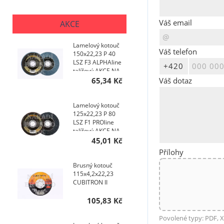
Váš email
AKCE
Lamelový kotouč
Váš telefon
150x22,23 P 40
LSZ F3 ALPHAline
talířový AKCE NA
400 KS
Váš dotaz
65,34 Kč
Lamelový kotouč
125x22,23 P 80
LSZ F1 PROline
talířový AKCE NA
400 KS
45,01 Kč
Přílohy
Brusný kotouč
115x4,2x22,23
CUBITRON II
105,83 Kč
Povolené typy: PDF, X