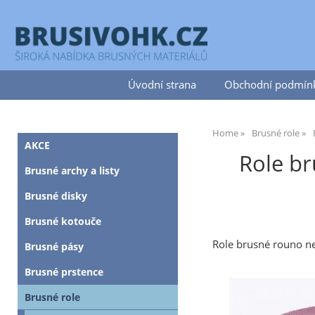
Úvodní strana
Obchodní podmín
Home
Brusné role
AKCE
Role br
Brusné archy a listy
Brusné disky
Brusné kotouče
Role brusné rouno n
Brusné pásy
Brusné prstence
Brusné role