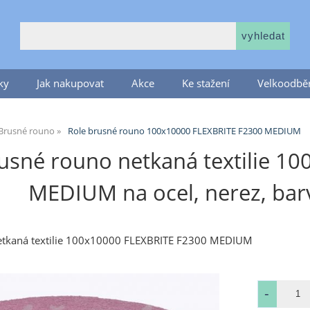
ky
Jak nakupovat
Akce
Ke stažení
Velkoodběr
Brusné rouno
Role brusné rouno 100x10000 FLEXBRITE F2300 MEDIUM
usné rouno netkaná textilie 1
MEDIUM na ocel, nerez, barv
etkaná textilie 100x10000 FLEXBRITE F2300 MEDIUM