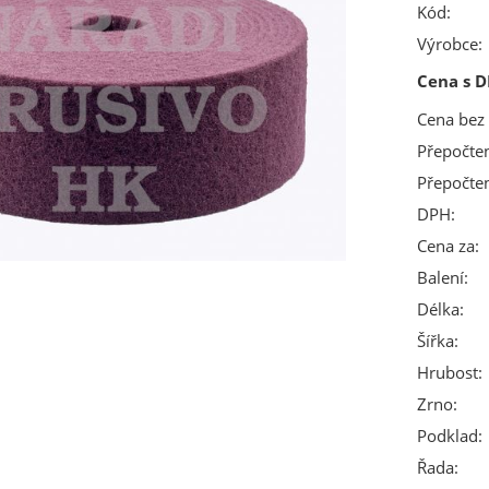
Kód:
Výrobce:
Cena s D
Cena bez
Přepočte
Přepočte
DPH:
Cena za:
Balení:
Délka:
Šířka:
Hrubost:
Zrno:
Podklad:
Řada: