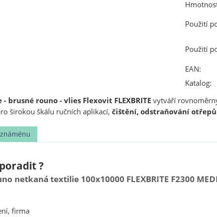
Hmotnost
Použití p
Použití p
EAN:
Katalog:
 - brusné rouno - vlies Flexovit FLEXBRITE
vytváří rovnoměrný
pro širokou škálu ručních aplikací,
čištění, odstraňování otřepů 
t známénu
poradit ?
uno netkaná textilie 100x10000 FLEXBRITE F2300 MEDIU
ní, firma