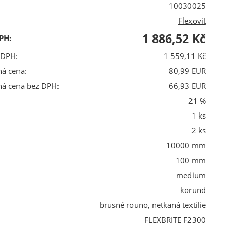
10030025
Flexovit
1 886,52 Kč
PH:
 DPH:
1 559,11 Kč
ná cena:
80,99 EUR
ná cena bez DPH:
66,93 EUR
21 %
1 ks
2 ks
10000 mm
100 mm
medium
korund
brusné rouno, netkaná textilie
FLEXBRITE F2300