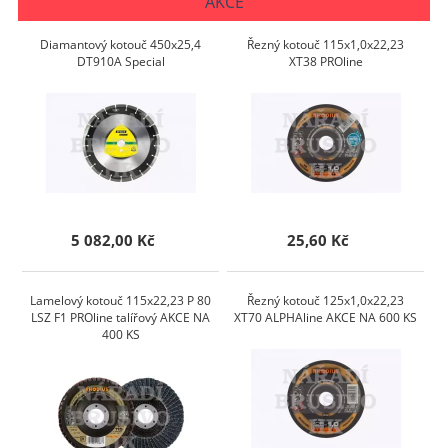
AKCE
Diamantový kotouč 450x25,4
Řezný kotouč 115x1,0x22,23
DT910A Special
XT38 PROline
5 082,00 Kč
25,60 Kč
Lamelový kotouč 115x22,23 P 80
Řezný kotouč 125x1,0x22,23
LSZ F1 PROline talířový AKCE NA
XT70 ALPHAline AKCE NA 600 KS
400 KS