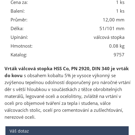
Cena za:
1 ks
Balení:
1 ks
Průměr:
12,00 mm
Délka:
51/101 mm
Upínání:
válcová stopka
Hmotnost:
0.08 kg
Katalog:
9757
Vrták válcová stopka HSS Co, PN 2920, DIN 340 je vrták
do kovu
s obsahem kobaltu 5% je vysoce výkonný se
zvýšenou tepelnou odolností doporučený pro náročné vrtání
děr s větší hloubkou v součástkách z těžce obrobitelných
materálů, legované oceli a ocelolitiny, zvláště na vrtání v
oceli pro objemové tváření za tepla i studena, válce
válcovacích stolic, ocelí pro cementování a zušlechťování,
nerezové oceli.
Váš dotaz