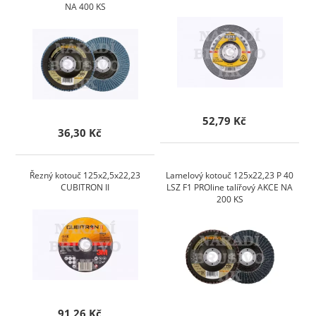
NA 400 KS
52,79 Kč
36,30 Kč
Řezný kotouč 125x2,5x22,23
Lamelový kotouč 125x22,23 P 40
CUBITRON II
LSZ F1 PROline talířový AKCE NA
200 KS
91,26 Kč