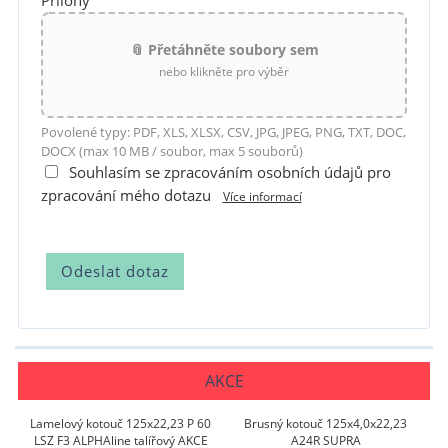
Přílohy
📎 Přetáhněte soubory sem
nebo klikněte pro výběr
Povolené typy: PDF, XLS, XLSX, CSV, JPG, JPEG, PNG, TXT, DOC,
DOCX (max 10 MB / soubor, max 5 souborů)
Souhlasím se zpracováním osobních údajů pro
zpracování mého dotazu
Více informací
AKCE
Lamelový kotouč 125x22,23 P 60
Brusný kotouč 125x4,0x22,23
LSZ F3 ALPHAline talířový AKCE
A24R SUPRA