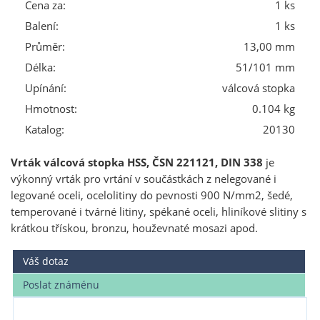
Cena za:
1 ks
Balení:
1 ks
Průměr:
13,00 mm
Délka:
51/101 mm
Upínání:
válcová stopka
Hmotnost:
0.104 kg
Katalog:
20130
Vrták válcová stopka HSS, ČSN 221121, DIN 338
je
výkonný vrták pro vrtání v součástkách z nelegované i
legované oceli, ocelolitiny do pevnosti 900 N/mm2, šedé,
temperované i tvárné litiny, spékané oceli, hliníkové slitiny s
krátkou třískou, bronzu, houževnaté mosazi apod.
Váš dotaz
Poslat známénu