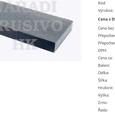
Kód:
Výrobce:
Cena s D
Cena bez
Přepočte
Přepočte
DPH:
Cena za:
Balení:
Délka:
Šířka:
Hrubost:
Výška:
Zrno:
Řada: