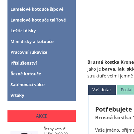
Lamelové kotouče šípové
Lamelové kotouče talířové
Leštící disky
Mini disky a kotouče
Pracovní rukavice
Brusná kostka Krone
Příslušenství
jako je
barva, lak, s
Řezné kotouče
struktuře velmi jemně 
Saténovací válce
Váš dotaz
Posla
Vrtáky
Potřebujete 
AKCE
Brusná kostka 
Řezný kotouč
Vaše jméno, příjme
115x1,0x22,23