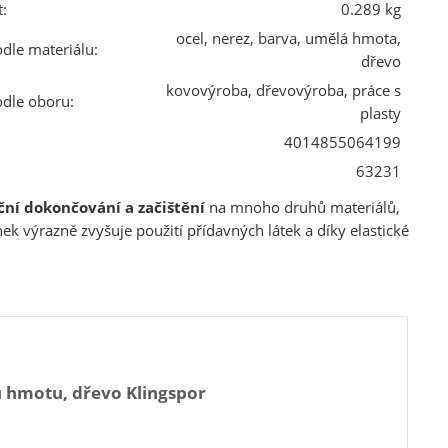
:
0.289 kg
ocel, nerez, barva, umělá hmota,
odle materiálu:
dřevo
kovovýroba, dřevovýroba, práce s
odle oboru:
plasty
4014855064199
63231
ční dokončování a začištění
na mnoho druhů materiálů,
nek výrazně zvyšuje použití přídavných látek a díky elastické
u hmotu, dřevo Klingspor