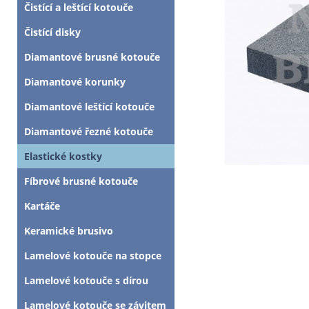
Čistící a leštící kotouče
Čistící disky
Diamantové brusné kotouče
Diamantové korunky
Diamantové leštící kotouče
Diamantové řezné kotouče
Elastické kostky
Fíbrové brusné kotouče
Kartáče
Keramické brusivo
Lamelové kotouče na stopce
Lamelové kotouče s dírou
Lamelové kotouče se závitem