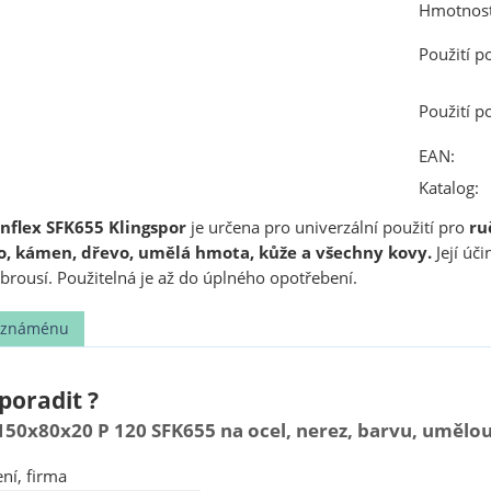
Hmotnost
Použití p
Použití p
EAN:
Katalog:
nflex SFK655 Klingspor
je určena pro univerzální použití pro
ru
klo, kámen, dřevo, umělá hmota, kůže a všechny kovy.
Její úči
brousí. Použitelná je až do úplného opotřebení.
t známénu
poradit ?
150x80x20 P 120 SFK655 na ocel, nerez, barvu, umělo
ní, firma