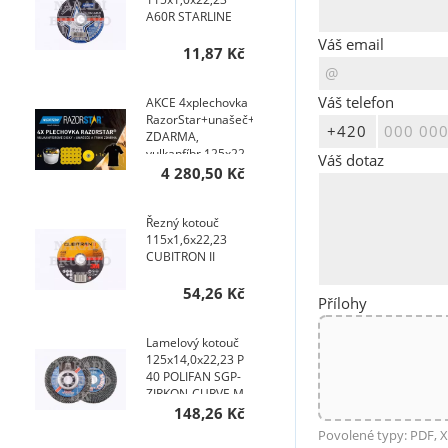
A60R STARLINE
Váš email
11,87 Kč
Váš telefon
AKCE 4xplechovka
RazorStar+unašeč+TRIKO
ZDARMA,
vulkanfíbr 125x22
Váš dotaz
P 36+ F990S
4 280,50 Kč
RAZORSTAR
Řezný kotouč
115x1,6x22,23
CUBITRON II
54,26 Kč
Přílohy
Lamelový kotouč
125x14,0x22,23 P
40 POLIFAN SGP-
ZIRKON-CURVE M
148,26 Kč
Povolené typy: PDF, X