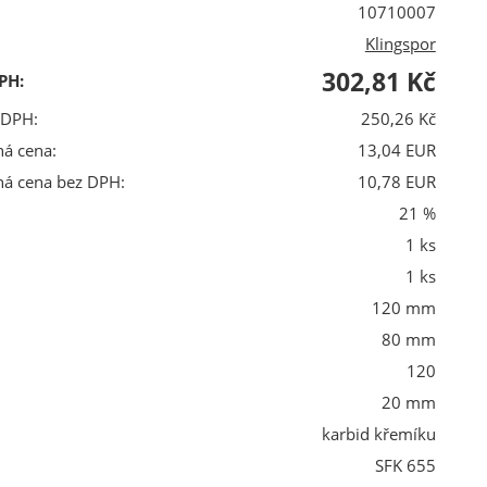
10710007
Klingspor
302,81 Kč
PH:
 DPH:
250,26 Kč
ná cena:
13,04 EUR
ná cena bez DPH:
10,78 EUR
21 %
1 ks
1 ks
120 mm
80 mm
120
20 mm
karbid křemíku
SFK 655