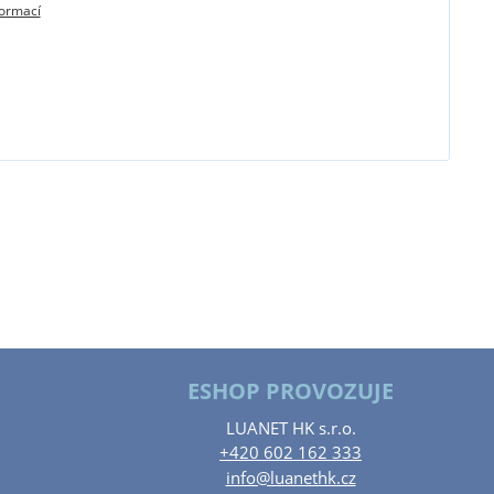
formací
ESHOP PROVOZUJE
LUANET HK s.r.o.
+420 602 162 333
info@luanethk.cz