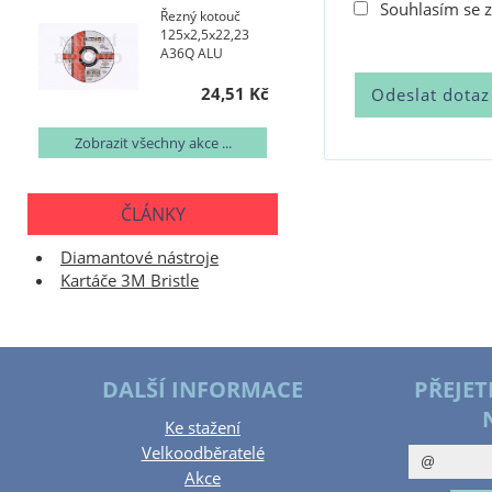
Souhlasím se 
Řezný kotouč
125x2,5x22,23
A36Q ALU
24,51 Kč
Zobrazit všechny akce ...
ČLÁNKY
Diamantové nástroje
Kartáče 3M Bristle
DALŠÍ INFORMACE
PŘEJET
Ke stažení
Velkoodběratelé
Akce