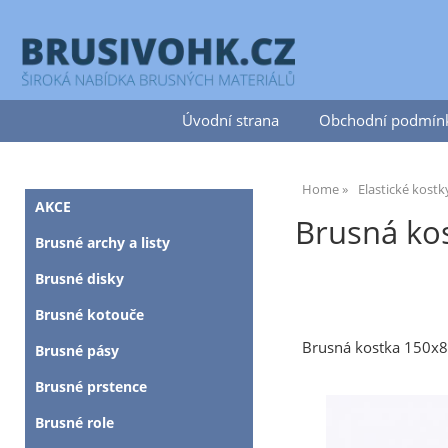
Úvodní strana
Obchodní podmín
Home
Elastické kostk
AKCE
Brusná kos
Brusné archy a listy
Brusné disky
Brusné kotouče
Brusná kostka 150x
Brusné pásy
Brusné prstence
Brusné role