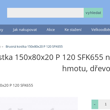
ky
Jak nakupovat
Akce
Ke stažení
Velkoodběr
y
Brusná kostka 150x80x20 P 120 SFK655
tka 150x80x20 P 120 SFK655 na
hmotu, dřev
80x20 P 120 SFK655