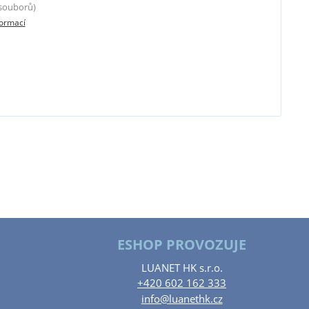
 souborů)
formací
ESHOP PROVOZUJE
LUANET HK s.r.o.
+420 602 162 333
info@luanethk.cz