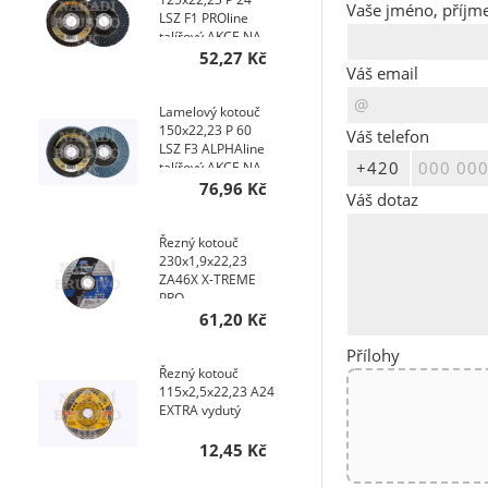
Vaše jméno, příjme
LSZ F1 PROline
talířový AKCE NA
200 KS
52,27 Kč
Váš email
Lamelový kotouč
150x22,23 P 60
Váš telefon
LSZ F3 ALPHAline
talířový AKCE NA
200 KS
76,96 Kč
Váš dotaz
Řezný kotouč
230x1,9x22,23
ZA46X X-TREME
PRO
61,20 Kč
Přílohy
Řezný kotouč
115x2,5x22,23 A24
EXTRA vydutý
12,45 Kč