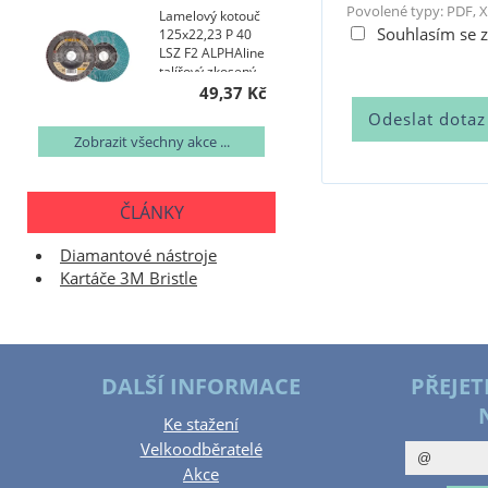
Povolené typy: PDF, X
Lamelový kotouč
Souhlasím se 
125x22,23 P 40
LSZ F2 ALPHAline
talířový zkosený
AKCE NA 200 KS
49,37 Kč
Zobrazit všechny akce ...
ČLÁNKY
Diamantové nástroje
Kartáče 3M Bristle
DALŠÍ INFORMACE
PŘEJET
Ke stažení
Velkoodběratelé
Akce