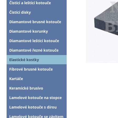
Čistící a leštící kotouče
Čistící disky
Diamantové brusné kotouče
Diamantové korunky
Diamantové leštící kotouče
Diamantové řezné kotouče
Elastické kostky
Fíbrové brusné kotouče
Kartáče
Keramické brusivo
Lamelové kotouče na stopce
Lamelové kotouče s dírou
Lamelové kotouče se závitem