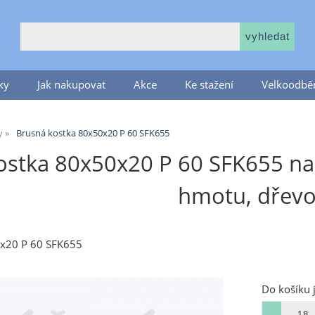
ky
Jak nakupovat
Akce
Ke stažení
Velkoodběr
y
Brusná kostka 80x50x20 P 60 SFK655
ostka 80x50x20 P 60 SFK655 na 
hmotu, dřev
0x20 P 60 SFK655
Do košíku 