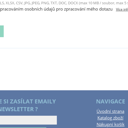
LS, XLSX, CSV, JPG, JPEG, PNG, TXT, DOC, DOCX (max 10 MB / soubor, max 5
zpracováním osobních údajů pro zpracování mého dotazu
Více in
E SI ZASÍLAT EMAILY
NAVIGACE
NEWSLETTER ?
Úvodní strana
Katalog zboží
Nákupní košík