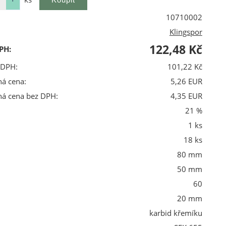
10710002
Klingspor
122,48 Kč
PH:
 DPH:
101,22 Kč
ná cena:
5,26 EUR
ná cena bez DPH:
4,35 EUR
21 %
1 ks
18 ks
80 mm
50 mm
60
20 mm
karbid křemíku