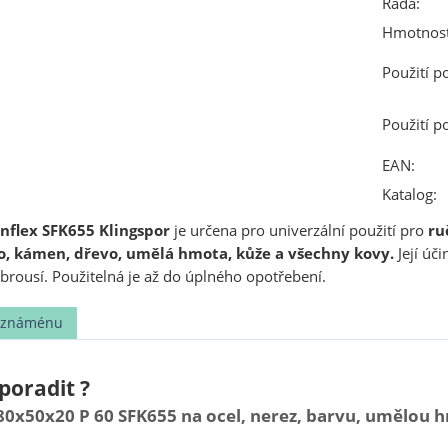
Řada:
Hmotnost
Použití p
Použití p
EAN:
Katalog:
nflex SFK655 Klingspor
je určena pro univerzální použití pro
ru
klo, kámen, dřevo, umělá hmota, kůže a všechny kovy.
Její úči
brousí. Použitelná je až do úplného opotřebení.
t známénu
poradit ?
80x50x20 P 60 SFK655 na ocel, nerez, barvu, umělou 