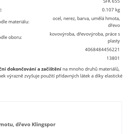
SFK 655
:
0.107 kg
ocel, nerez, barva, umělá hmota,
odle materiálu:
dřevo
kovovýroba, dřevovýroba, práce s
odle oboru:
plasty
4068484456221
13801
ční dokončování a začištění
na mnoho druhů materiálů,
nek výrazně zvyšuje použití přídavných látek a díky elastické
hmotu, dřevo Klingspor