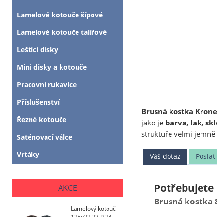
Lamelové kotouče šípové
Lamelové kotouče talířové
Leštící disky
Mini disky a kotouče
Pracovní rukavice
Příslušenství
Brusná kostka Krone
Řezné kotouče
jako je
barva, lak, s
struktuře velmi jemně 
Saténovací válce
Vrtáky
Váš dotaz
Posla
Potřebujete 
AKCE
Brusná kostka 
Lamelový kotouč
125x22,23 P 24