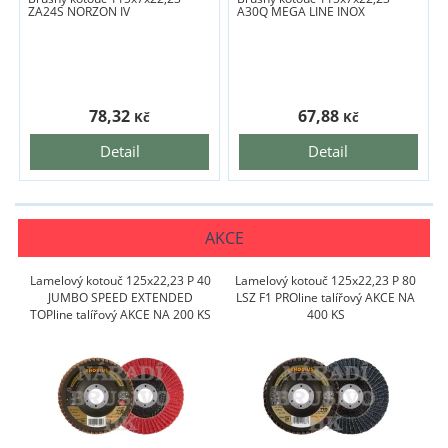
ZA24S NORZON IV
A30Q MEGA LINE INOX
78,32
67,88
Kč
Kč
Detail
Detail
AKCE
Lamelový kotouč 125x22,23 P 40
Lamelový kotouč 125x22,23 P 80
JUMBO SPEED EXTENDED
LSZ F1 PROline talířový AKCE NA
TOPline talířový AKCE NA 200 KS
400 KS