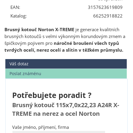
EAN:
3157623619809
Katalog:
66252918822
Brusný kotouč Norton X-TREME
je generace kvalitních
brusných kotoučů s velmi výkonným korundovým zrnem a
špičkovým pojivem pro
náročné broušení všech typů
tvrdých ocelí, nerez ocelí a slitin v těžkém průmyslu.
Váš dotaz
Poslat známénu
Potřebujete poradit ?
Brusný kotouč 115x7,0x22,23 A24R X-
TREME na nerez a ocel Norton
Vaše jméno, příjmení, firma