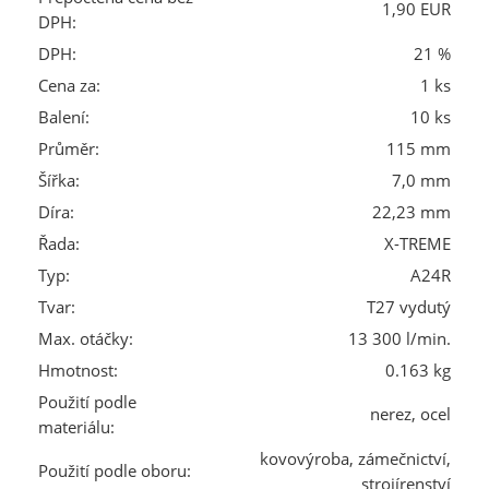
1,90 EUR
DPH:
DPH:
21 %
Cena za:
1 ks
Balení:
10 ks
Průměr:
115 mm
Šířka:
7,0 mm
Díra:
22,23 mm
Řada:
X-TREME
Typ:
A24R
Tvar:
T27 vydutý
Max. otáčky:
13 300 l/min.
Hmotnost:
0.163 kg
Použití podle
nerez, ocel
materiálu:
kovovýroba, zámečnictví,
Použití podle oboru:
strojírenství