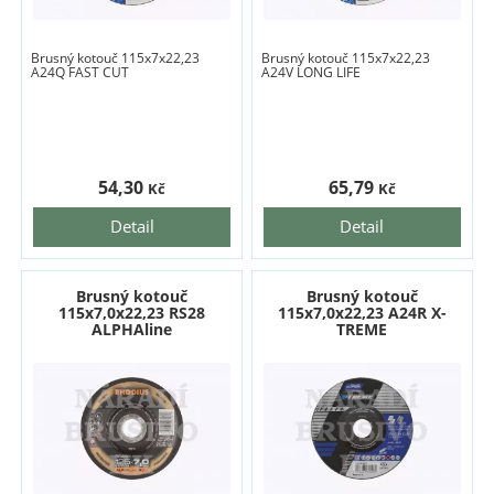
Brusný kotouč 115x7x22,23
Brusný kotouč 115x7x22,23
A24Q FAST CUT
A24V LONG LIFE
54,30
65,79
Kč
Kč
Detail
Detail
Brusný kotouč
Brusný kotouč
115x7,0x22,23 RS28
115x7,0x22,23 A24R X-
ALPHAline
TREME