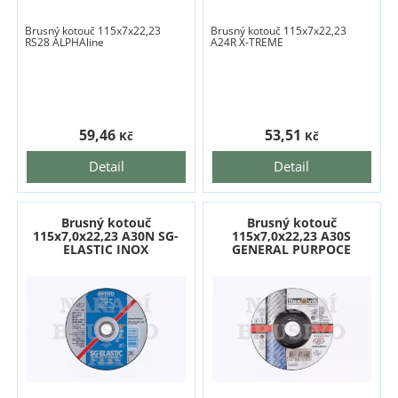
Brusný kotouč 115x7x22,23
Brusný kotouč 115x7x22,23
RS28 ALPHAline
A24R X-TREME
59,46
53,51
Kč
Kč
Detail
Detail
Brusný kotouč
Brusný kotouč
115x7,0x22,23 A30N SG-
115x7,0x22,23 A30S
ELASTIC INOX
GENERAL PURPOCE