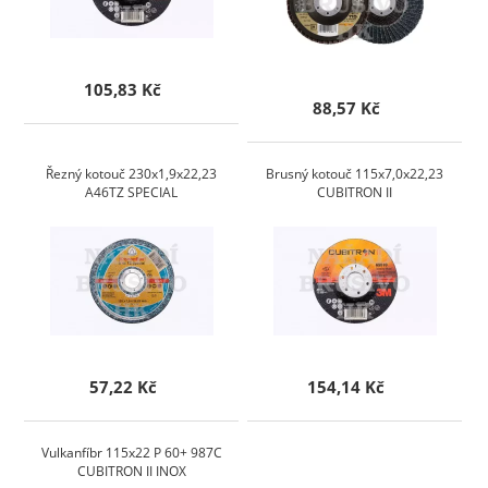
105,83 Kč
88,57 Kč
Řezný kotouč 230x1,9x22,23
Brusný kotouč 115x7,0x22,23
A46TZ SPECIAL
CUBITRON II
57,22 Kč
154,14 Kč
Vulkanfíbr 115x22 P 60+ 987C
CUBITRON II INOX