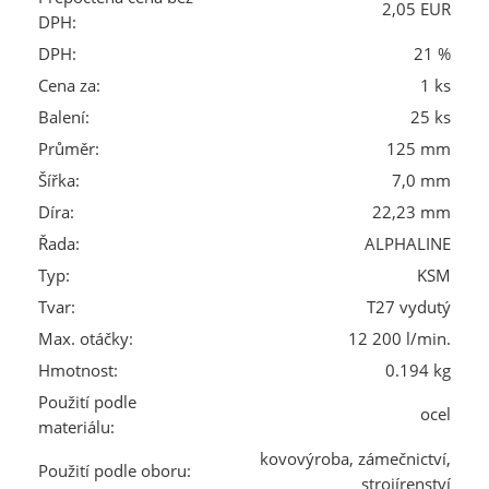
2,05 EUR
DPH:
DPH:
21 %
Cena za:
1 ks
Balení:
25 ks
Průměr:
125 mm
Šířka:
7,0 mm
Díra:
22,23 mm
Řada:
ALPHALINE
Typ:
KSM
Tvar:
T27 vydutý
Max. otáčky:
12 200 l/min.
Hmotnost:
0.194 kg
Použití podle
ocel
materiálu:
kovovýroba, zámečnictví,
Použití podle oboru:
strojírenství