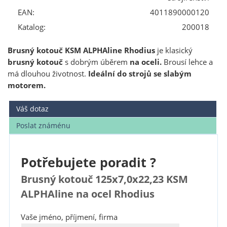
EAN:
4011890000120
Katalog:
200018
Brusný kotouč KSM ALPHAline Rhodius
je klasický
brusný kotouč
s dobrým úběrem
na oceli.
Brousí lehce a
má dlouhou životnost.
Ideální do strojů se slabým
motorem.
Váš dotaz
Poslat známénu
Potřebujete poradit ?
Brusný kotouč 125x7,0x22,23 KSM
ALPHAline na ocel Rhodius
Vaše jméno, příjmení, firma