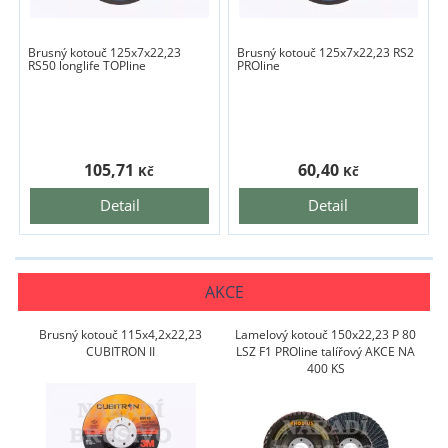
Brusný kotouč 125x7x22,23
Brusný kotouč 125x7x22,23 RS2
RS50 longlife TOPline
PROline
105,71
60,40
Kč
Kč
Detail
Detail
AKCE
Brusný kotouč 115x4,2x22,23
Lamelový kotouč 150x22,23 P 80
CUBITRON II
LSZ F1 PROline talířový AKCE NA
400 KS