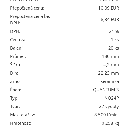
Přepočtená cena:
10,09 EUR
Přepočtená cena bez
8,34 EUR
DPH:
DPH:
21 %
Cena za:
1 ks
Balení:
20 ks
Průměr:
180 mm
Šířka:
4,2 mm
Díra:
22,23 mm
Zrno:
keramika
Řada:
QUANTUM 3
Typ:
NQ24P
Tvar:
T27 vydutý
Max. otáčky:
8 500 l/min.
Hmotnost:
0.258 kg