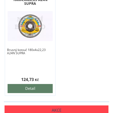
SUPRA
Brusný kotouč 180x4x22,23
A24N SUPRA
124,73
Kč
Detail
AKCE