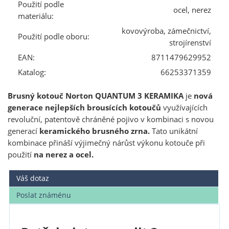
Použití podle
ocel, nerez
materiálu:
kovovýroba, zámečnictví,
Použití podle oboru:
strojírenství
EAN:
8711479629952
Katalog:
66253371359
Brusný kotouč Norton QUANTUM 3 KERAMIKA
je
nová
generace nejlepších brousících kotoučů
využívajících
revoluční, patentově chráněné pojivo v kombinaci s novou
generací
keramického brusného zrna.
Tato unikátní
kombinace přináší výjimečný nárůst výkonu kotouče při
použití
na nerez a ocel.
Váš dotaz
Poslat známénu