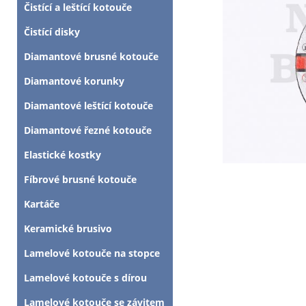
Čistící a leštící kotouče
Čistící disky
Diamantové brusné kotouče
Diamantové korunky
Diamantové leštící kotouče
Diamantové řezné kotouče
Elastické kostky
Fíbrové brusné kotouče
Kartáče
Keramické brusivo
Lamelové kotouče na stopce
Lamelové kotouče s dírou
Lamelové kotouče se závitem