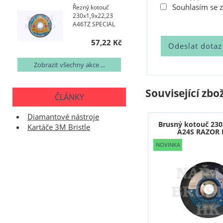
Souhlasím se 
Řezný kotouč
230x1,9x22,23
A46TZ SPECIAL
57,22 Kč
Zobrazit všechny akce ...
Související zbož
ČLÁNKY
Diamantové nástroje
Brusný kotouč 230
Kartáče 3M Bristle
A24S RAZOR