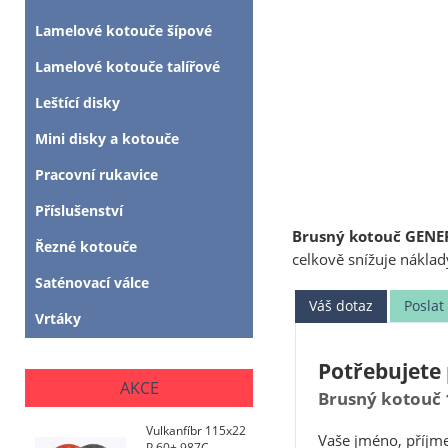
Lamelové kotouče šípové
Lamelové kotouče talířové
Leštící disky
Mini disky a kotouče
Pracovní rukavice
Příslušenství
Brusný kotouč GENE
Řezné kotouče
celkově snížuje náklad
Saténovací válce
Váš dotaz
Posla
Vrtáky
Potřebujete 
AKCE
Brusný kotouč 
Vulkanfíbr 115x22
Vaše jméno, příjme
P 60+ 987C