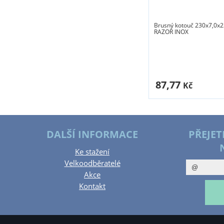
Brusný kotouč 230x7,0x2
RAZOR INOX
87,77
Kč
DALŠÍ INFORMACE
PŘEJET
Ke stažení
Velkoodběratelé
Akce
Kontakt