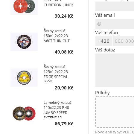
CUBITRON II INOX
Váš email
30,24 Kč
Řezný kotouč
Váš telefon
150x1,2x22,23
A60T THIN CUT
Váš dotaz
49,08 Kč
Řezný kotouč
125x1,2x22,23
EDGE SPECIAL
INOX
20,90 Kč
Přílohy
Lamelový kotouč
115x22,23 P 40
JUMBO SPEED
EXTENDED
TOPline talířový
66,79 Kč
AKCE NA 200 KS
Povolené typy: PDF, X