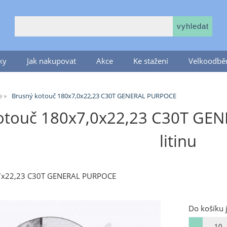
ky
Jak nakupovat
Akce
Ke stažení
Velkoodběr
e
Brusný kotouč 180x7,0x22,23 C30T GENERAL PURPOCE
otouč 180x7,0x22,23 C30T GE
litinu
x7x22,23 C30T GENERAL PURPOCE
Do košíku 