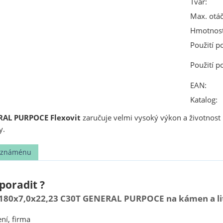
Tvar:
Max. otáč
Hmotnost
Použití p
Použití p
EAN:
Katalog:
RAL PURPOCE Flexovit
zaručuje velmi vysoký výkon a životnost 
y.
t známénu
poradit ?
180x7,0x22,23 C30T GENERAL PURPOCE na kámen a lit
ní, firma