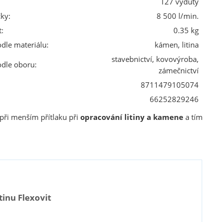
T27 vydutý
ky:
8 500 l/min.
:
0.35 kg
odle materiálu:
kámen, litina
stavebnictví, kovovýroba,
odle oboru:
zámečnictví
8711479105074
66252829246
při menším přítlaku při
opracování litiny a kamene
a tím
inu Flexovit