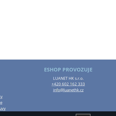
ESHOP PROVOZUJE
LUANET HK s.r.o.
+420 602 162 333
info@luanethk.cz
ky
ce
uvy