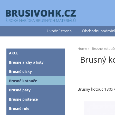
Úvodní strana
Obchodní podmín
Home
Brusné kotouč
AKCE
Brusný k
Brusné archy a listy
Brusné disky
Brusné kotouče
Brusný kotouč 180
Brusné pásy
Brusné prstence
Brusné role