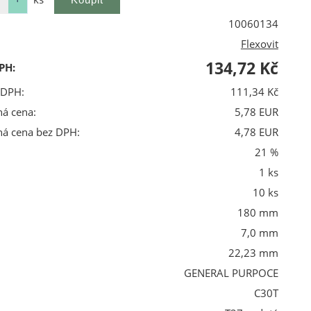
10060134
Flexovit
134,72 Kč
PH:
 DPH:
111,34 Kč
ná cena:
5,78 EUR
ná cena bez DPH:
4,78 EUR
21 %
1 ks
10 ks
180 mm
7,0 mm
22,23 mm
GENERAL PURPOCE
C30T