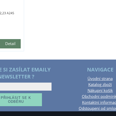
2,23 A24S
Detail
E SI ZASÍLAT EMAILY
NAVIGACE
NEWSLETTER ?
Úvodní strana
Katalog zboží
Nákupní košík
Obchodní podmín
Kontaktní informa
Odstoupení od smlo