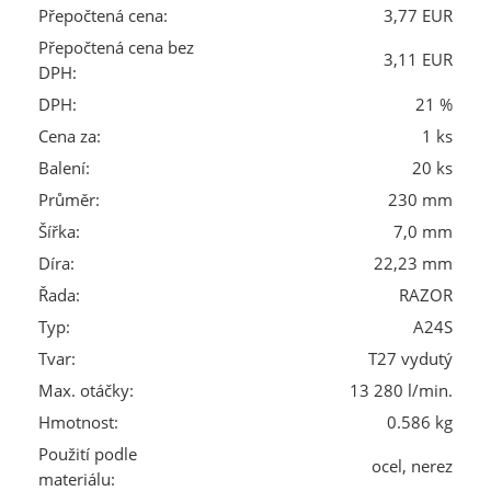
Přepočtená cena:
3,77 EUR
Přepočtená cena bez
3,11 EUR
DPH:
DPH:
21 %
Cena za:
1 ks
Balení:
20 ks
Průměr:
230 mm
Šířka:
7,0 mm
Díra:
22,23 mm
Řada:
RAZOR
Typ:
A24S
Tvar:
T27 vydutý
Max. otáčky:
13 280 l/min.
Hmotnost:
0.586 kg
Použití podle
ocel, nerez
materiálu: