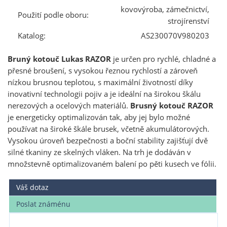
kovovýroba, zámečnictví,
Použití podle oboru:
strojírenství
Katalog:
AS230070V980203
Bruný kotouč Lukas RAZOR
je určen pro rychlé, chladné a
přesné broušení, s vysokou řeznou rychlostí a zároveň
nízkou brusnou teplotou, s maximální životností díky
inovativní technologii pojiv a je ideální na širokou škálu
nerezových a ocelových materiálů.
Brusný kotouč RAZOR
je energeticky optimalizován tak, aby jej bylo možné
používat na široké škále brusek, včetně akumulátorových.
Vysokou úroveň bezpečnosti a boční stability zajišťují dvě
silné tkaniny ze skelných vláken. Na trh je dodáván v
množstevně optimalizovaném balení po pěti kusech ve fólii.
Váš dotaz
Poslat známénu