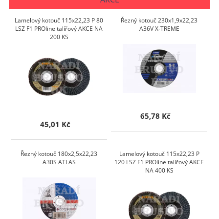
Lamelový kotouč 115x22,23 P 80
Řezný kotouč 230x1,9x22,23
LSZ F1 PROline talířový AKCE NA
A36V X-TREME
200 KS
65,78 Kč
45,01 Kč
Řezný kotouč 180x2,5x22,23
Lamelový kotouč 115x22,23 P
A30S ATLAS
120 LSZ F1 PROline talířový AKCE
NA 400 KS