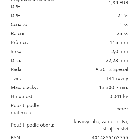
1,39 EUR
DPH:
DPH:
21 %
Cena za:
1 ks
Balení:
25 ks
Průměr:
115 mm
Šířka:
2,0 mm
Díra:
22,23 mm
Řada:
A 36 TZ Special
Tvar:
T41 rovný
Max. otáčky:
13 300 l/min.
Hmotnost:
0.041 kg
Použití podle
nerez
materiálu:
kovovýroba, zámečnictví,
Použití podle oboru:
strojírenství
EAN:
4014855163755