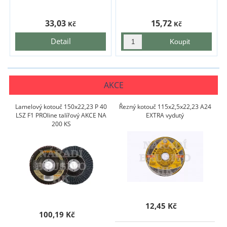
33,03
15,72
Kč
Kč
Detail
AKCE
Lamelový kotouč 150x22,23 P 40
Řezný kotouč 115x2,5x22,23 A24
LSZ F1 PROline talířový AKCE NA
EXTRA vydutý
200 KS
12,45 Kč
100,19 Kč