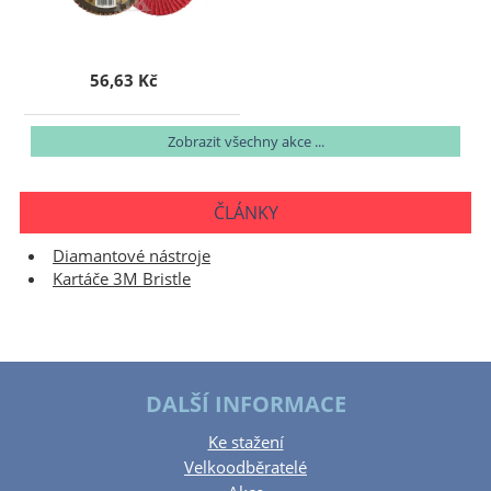
56,63 Kč
Zobrazit všechny akce ...
ČLÁNKY
Diamantové nástroje
Kartáče 3M Bristle
DALŠÍ INFORMACE
Ke stažení
Velkoodběratelé