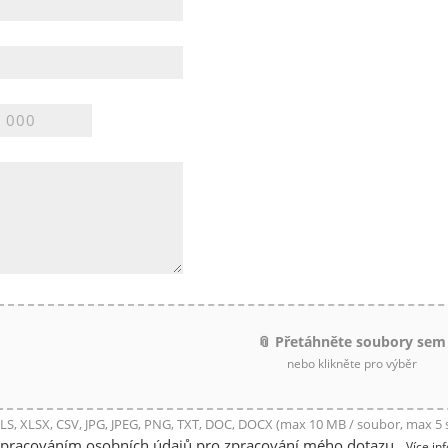
📎 Přetáhněte soubory sem
nebo klikněte pro výběr
LS, XLSX, CSV, JPG, JPEG, PNG, TXT, DOC, DOCX (max 10 MB / soubor, max 5
zpracováním osobních údajů pro zpracování mého dotazu
Více in