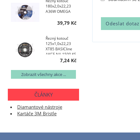
Řezný kotouč
180x2,0x22,23
A36W OMEGA
39,79 Kč
Řezný kotouč
125x1,0x22,23
XT85 BASICline
AKCE NA 1500 KS
7,24 Kč
Zobrazit všechny akce ...
ČLÁNKY
Diamantové nástroje
Kartáče 3M Bristle