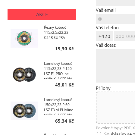
Váš email
AKCE
Váš telefon
Řezný kotouč
115x2,5x22,23
C24R SUPRA
Váš dotaz
19,30 Kč
Lamelový kotouč
115x22,23 P 120
LSZ F1 PROline
talířový AKCE NA
200 KS
45,01 Kč
Přílohy
Lamelový kotouč
150x22,23 P 60
LSZ F3 ALPHAline
talířový AKCE NA
400 KS
65,34 Kč
Povolené typy: PDF, X
Souhlasím se 