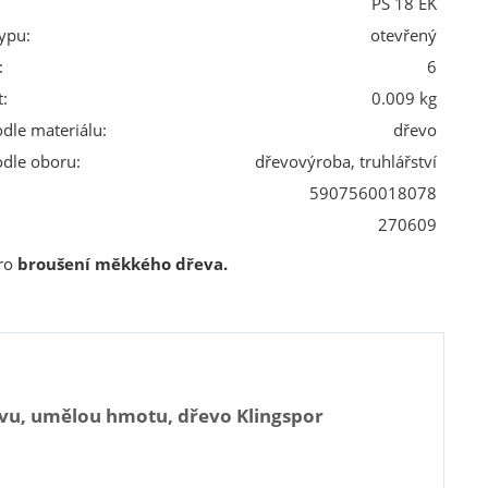
PS 18 EK
ypu:
otevřený
:
6
:
0.009 kg
odle materiálu:
dřevo
odle oboru:
dřevovýroba, truhlářství
5907560018078
270609
pro
broušení měkkého dřeva.
arvu, umělou hmotu, dřevo Klingspor