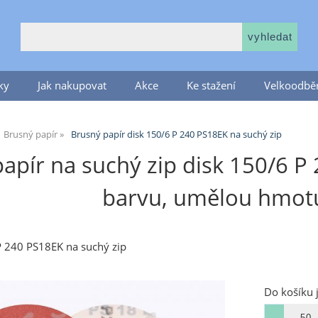
ky
Jak nakupovat
Akce
Ke stažení
Velkoodběr
Brusný papír
Brusný papír disk 150/6 P 240 PS18EK na suchý zip
apír na suchý zip disk 150/6 P 
barvu, umělou hmotu
P 240 PS18EK na suchý zip
Do košíku 