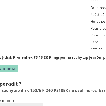
Řada:
Druh pos
Počet děr
Hmotnost
Použití p
Použití p
EAN:
Katalog:
ý disk Kronenflex PS 18 EK Klingspor
na
suchý zip
je určen 
t známénu
poradit ?
 suchý zip disk 150/6 P 240 PS18EK na ocel, nerez, b
ní, firma