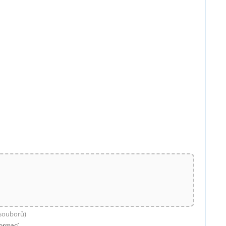
 souborů)
formací