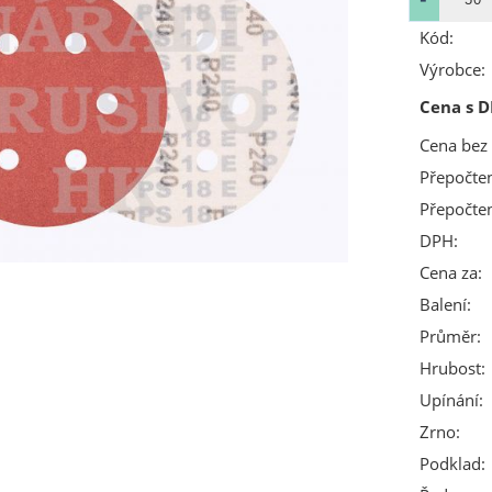
Kód:
Výrobce:
Cena s D
Cena bez
Přepočte
Přepočte
DPH:
Cena za:
Balení:
Průměr:
Hrubost:
Upínání:
Zrno:
Podklad: