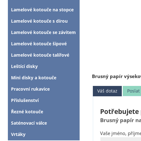
Lamelové kotouče na stopce
Lamelové kotouče s dírou
Lamelové kotouče se závitem
Lamelové kotouče šípové
Lamelové kotouče talířové
Leštící disky
Brusný papír výsekov
Mini disky a kotouče
Pracovní rukavice
Váš dotaz
Posla
Příslušenství
Potřebujete 
Řezné kotouče
Brusný papír na
Saténovací válce
Vaše jméno, příjme
Vrtáky