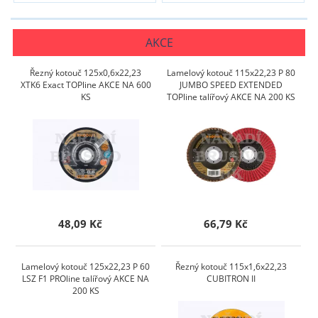
AKCE
Řezný kotouč 125x0,6x22,23
Lamelový kotouč 115x22,23 P 80
XTK6 Exact TOPline AKCE NA 600
JUMBO SPEED EXTENDED
KS
TOPline talířový AKCE NA 200 KS
48,09 Kč
66,79 Kč
Lamelový kotouč 125x22,23 P 60
Řezný kotouč 115x1,6x22,23
LSZ F1 PROline talířový AKCE NA
CUBITRON II
200 KS