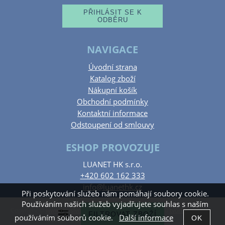
NAVIGACE
Úvodní strana
Katalog zboží
Nákupní košík
Obchodní podmínky
Kontaktní informace
Odstoupení od smlouvy
ESHOP PROVOZUJE
LUANET HK s.r.o.
+420 602 162 333
info@luanethk.cz
Při poskytování služeb nám pomáhají soubory cookie.
Používáním našich služeb vyjadřujete souhlas s naším
Copyright ©
www.brusivohk.cz
,
provozováno na systému
tvorba e-
používáním souborů cookie.
Další informace
shopu
a
optimalizace e-shopu
Shop5.cz