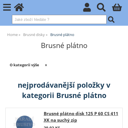
Home
Brusné disky
Brusné plátno
Brusné plátno
O kategorii výše
nejprodávanější položky v
kategorii Brusné plátno
Brusné plátno disk 125 P 60 CS 411
XK na suchý zip
20,02
Kč