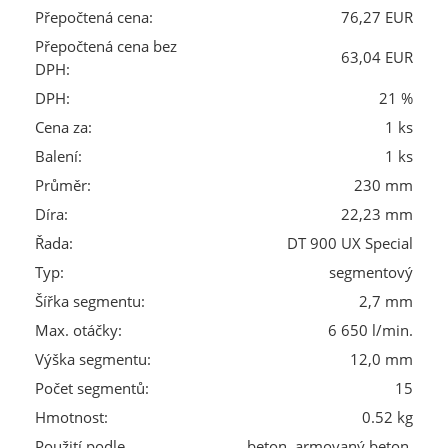
Přepočtená cena:
76,27 EUR
Přepočtená cena bez
63,04 EUR
DPH:
DPH:
21 %
Cena za:
1 ks
Balení:
1 ks
Průměr:
230 mm
Díra:
22,23 mm
Řada:
DT 900 UX Special
Typ:
segmentový
Šířka segmentu:
2,7 mm
Max. otáčky:
6 650 l/min.
Výška segmentu:
12,0 mm
Počet segmentů:
15
Hmotnost:
0.52 kg
Použití podle
beton, armovaný beton,