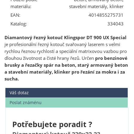
materiálu:
stavební materiály, klinker
EAN:
4014855275731
Katalog:
334043
Diamantový řezný kotouč Klingspor DT 900 UX Special
je profesionální řezný kotouč svařovaný laserem s velmi
rychlou řeznou rychlostí a speciální matrixovou vazbou pro
dlouhou životnost a čisté hrany řezů. Určen
pro benzinové
brusky a řezačky spár na beton, starý armovaný beton
a stavební materiály, klinker pro řezání za mokra i za
sucha.
Váš dotaz
Poslat známénu
Potřebujete poradit ?