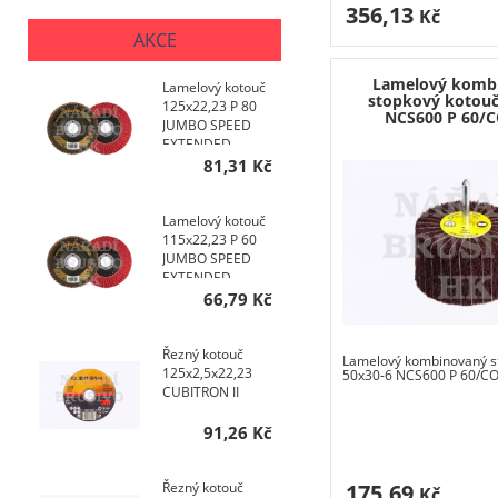
356,13
Kč
AKCE
Lamelový komb
Lamelový kotouč
stopkový kotouč
125x22,23 P 80
NCS600 P 60/
JUMBO SPEED
EXTENDED
TOPline talířový
81,31 Kč
AKCE NA 200 KS
Lamelový kotouč
115x22,23 P 60
JUMBO SPEED
EXTENDED
TOPline talířový
66,79 Kč
AKCE NA 200 KS
Řezný kotouč
Lamelový kombinovaný s
125x2,5x22,23
50x30-6 NCS600 P 60/C
CUBITRON II
91,26 Kč
Řezný kotouč
175,69
Kč