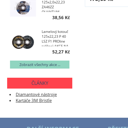
125x2,0x22,23
ZA46ZZ
QUANTUM
38,56 Kč
Lamelový kotouč
125x22,23 P 40
LSZ F1 PROline
talířový AKCE NA
200 KS
52,27 Kč
Zobrazit všechny akce ...
ČLÁNKY
Diamantové nástroje
Kartáče 3M Bristle