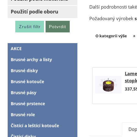
Další podrobnosti také
Použití podle oboru
Požadovaný výrobek
O kategorii výše
AKCE
Brusné archy a listy
Brusné disky
Lame
stop
Brusné kotouče
NCS6
337,5
Brusné pásy
Brusné prstence
Brusné role
Čistící a leštící kotouče
Dop
Čistící disky