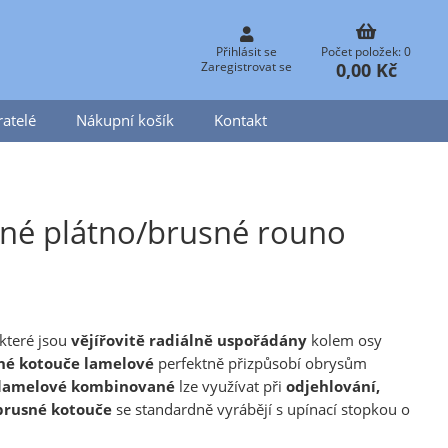
Přihlásit se
Počet položek: 0
0,00 Kč
Zaregistrovat se
atelé
Nákupní košík
Kontakt
né plátno/brusné rouno
které jsou
vějířovitě radiálně uspořádány
kolem osy
né kotouče
lamelové
perfektně přizpůsobí obrysům
 lamelové kombinované
lze využívat
při
odjehlování,
brusné kotouče
se standardně vyrábějí s upínací stopkou o