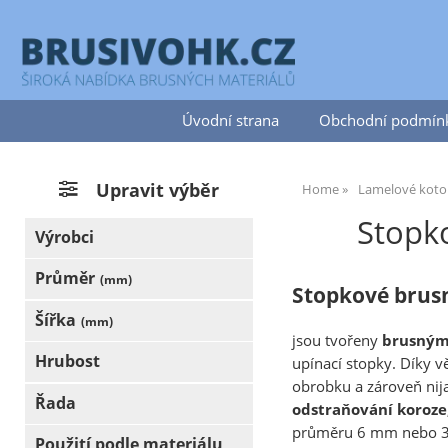
Úvodní strana
Obchodní podmín
Upravit výběr
Home
Lamelové koto
Stopk
Výrobci
Průměr
(mm)
Stopkové brus
Šířka
(mm)
jsou tvořeny
brusným
Hrubost
upínací stopky. Díky 
obrobku a zároveň nij
Řada
odstraňování koroze
průměru 6 mm nebo 3
Použití podle materiálu