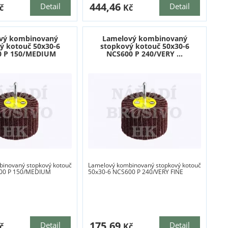
444,46
Detail
Detail
č
Kč
vý kombinovaný
Lamelový kombinovaný
ý kotouč 50x30-6
stopkový kotouč 50x30-6
0 P 150/MEDIUM
NCS600 P 240/VERY ...
inovaný stopkový kotouč
Lamelový kombinovaný stopkový kotouč
00 P 150/MEDIUM
50x30-6 NCS600 P 240/VERY FINE
175,69
Detail
Detail
č
Kč