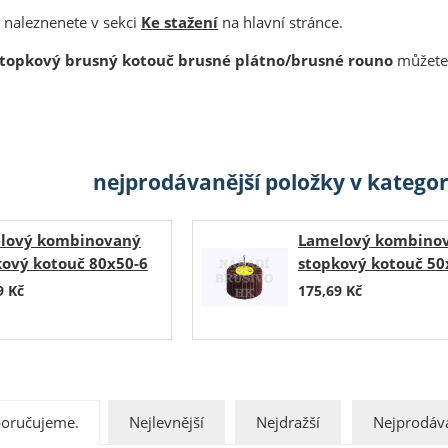
 naleznenete v sekci
Ke stažení
na hlavní stránce.
stopkový brusný kotouč brusné plátno/brusné rouno
můžete 
nejprodávanější položky v katego
lový kombinovaný
Lamelový kombino
kový kotouč 80x50-6
stopkový kotouč 50
00 P 240/VERY FINE
NCS600 P 240/VERY 
9
Kč
175,69
Kč
oručujeme.
Nejlevnější
Nejdražší
Nejprodáva