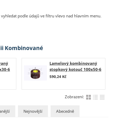
vyhledat podle údajů ve filtru vlevo nad hlavním menu.
rii Kombinované
vaný
Lamelový kombinovaný
x30-6
stopkový kotouč 100x50-6
FINE
NCS600 P 60/COARSE
590,24
Kč
Zobrazení:
nější
Nejnovější
Abecedně