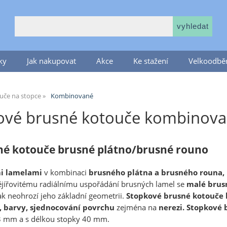
ky
Jak nakupovat
Akce
Ke stažení
Velkoodběr
uče na stopce
Kombinované
ové brusné kotouče kombinova
né kotouče brusné plátno/brusné rouno
i lamelami
v kombinaci
brusného plátna a brusného rouna,
vějířovitému radiálnímu uspořádání brusných lamel se
malé brus
ak neohrozí jeho základní geometrii.
Stopkové brusné kotouče
, barvy, sjednocování povrchu
zejména na
nerezi.
Stopkové 
 mm a s délkou stopky 40 mm.