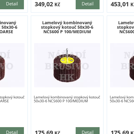
349,02
453,01
Detail
Detail
Kč
K
inovaný
Lamelový kombinovaný
Lamelo
 50x30-6
stopkový kotouč 50x30-6
stopkov
COARSE
NCS600 P 100/MEDIUM
NCS60
topkový kotouč
Lamelový kombinovaný stopkový kotouč
Lamelový komb
OARSE
50x30-6 NCS600 P 100/MEDIUM
50x30-6 NCS6
175,69
175,69
Detail
Detail
Kč
K