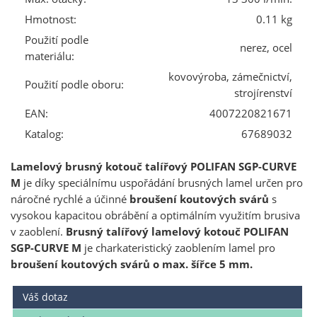
Hmotnost:
0.11 kg
Použití podle
nerez, ocel
materiálu:
kovovýroba, zámečnictví,
Použití podle oboru:
strojírenství
EAN:
4007220821671
Katalog:
67689032
Lamelový brusný kotouč talířový POLIFAN SGP-CURVE
M
je díky speciálnímu uspořádání brusných lamel určen pro
náročné rychlé a účinné
broušení koutových svárů
s
vysokou kapacitou obrábění a optimálním využitím brusiva
v zaoblení.
Brusný talířový lamelový kotouč POLIFAN
SGP-CURVE M
je charkateristický zaoblením lamel pro
broušení koutových svárů o max. šířce 5 mm.
Váš dotaz