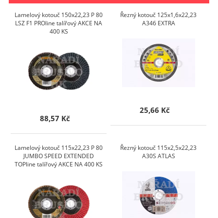
Lamelový kotouč 150x22,23 P 80
Řezný kotouč 125x1,6x22,23
LSZ F1 PROline talířový AKCE NA
A346 EXTRA
400 KS
25,66 Kč
88,57 Kč
Lamelový kotouč 115x22,23 P 80
Řezný kotouč 115x2,5x22,23
JUMBO SPEED EXTENDED
A30S ATLAS
TOPline talířový AKCE NA 400 KS