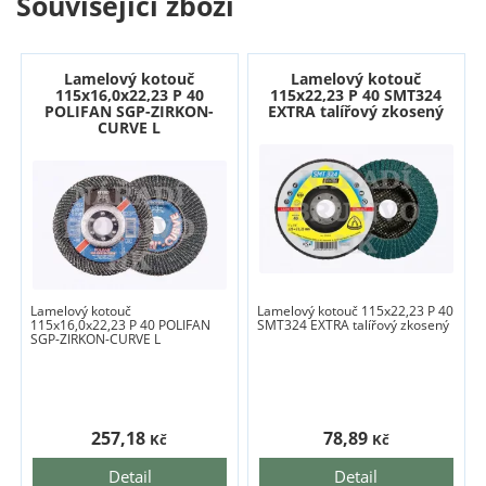
Související zboží
Lamelový kotouč
Lamelový kotouč
115x16,0x22,23 P 40
115x22,23 P 40 SMT324
POLIFAN SGP-ZIRKON-
EXTRA talířový zkosený
CURVE L
Lamelový kotouč
Lamelový kotouč 115x22,23 P 40
115x16,0x22,23 P 40 POLIFAN
SMT324 EXTRA talířový zkosený
SGP-ZIRKON-CURVE L
257,18
78,89
Kč
Kč
Detail
Detail