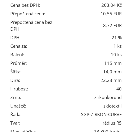
Cena bez DPH:
203,04 Kč
Přepočtená cena:
10,55 EUR
Přepočtená cena bez
8,72 EUR
DPH:
DPH:
21 %
Cena za:
1 ks
Balení:
10 ks
Průměr:
115 mm
Šířka:
14,0 mm
Díra:
22,23 mm
Hrubost:
40
Zrno:
zirkonkorund
Unašeč:
sklotextil
Řada:
SGP-ZIRKON-CURVE
Tvar:
rádius R5
Max. otáčky:
13 300 l/min.