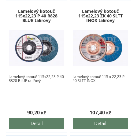
Lamelový kotouč
Lamelový kotouč
115x22,23 P 40 R828
115x22,23 ZK 40 SLTT
BLUE talířový
INOX talířový
Lamelový kotouč 115x22,23 P 40
Lamelový kotouč 115 x 22,23 P
R828 BLUE talířový
40 SLTT INOX
90,20
107,40
Kč
Kč
Detail
Detail