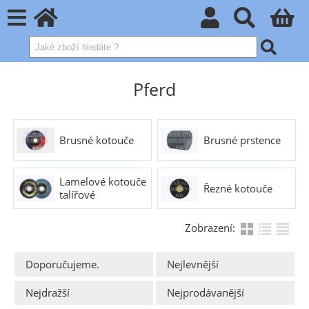
Pferd
Brusné kotouče
Brusné prstence
Lamelové kotouče
Řezné kotouče
talířové
Zobrazení:
Doporučujeme.
Nejlevnější
Nejdražší
Nejprodávanější