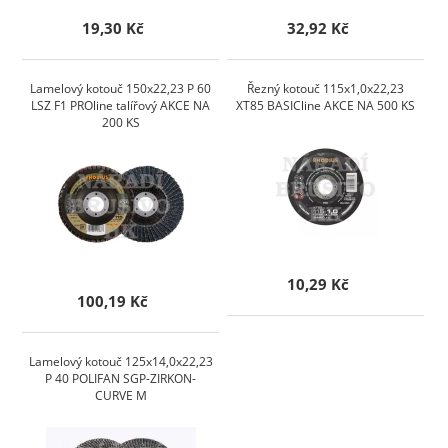
19,30 Kč
32,92 Kč
Lamelový kotouč 150x22,23 P 60
Řezný kotouč 115x1,0x22,23
LSZ F1 PROline talířový AKCE NA
XT85 BASICline AKCE NA 500 KS
200 KS
10,29 Kč
100,19 Kč
Lamelový kotouč 125x14,0x22,23
P 40 POLIFAN SGP-ZIRKON-
CURVE M