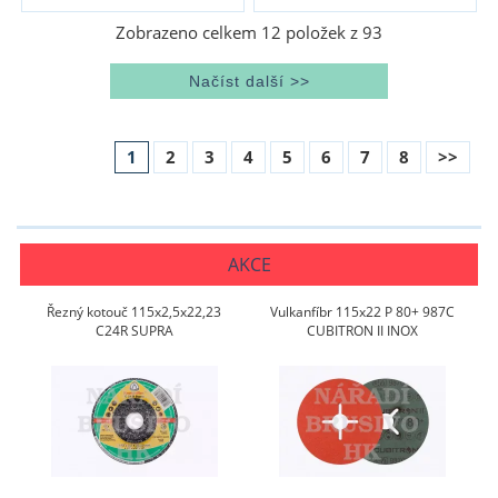
Zobrazeno celkem
12
položek z
93
1
2
3
4
5
6
7
8
>>
AKCE
Řezný kotouč 115x2,5x22,23
Vulkanfíbr 115x22 P 80+ 987C
C24R SUPRA
CUBITRON II INOX