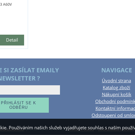
23 A60V
Detail
E SI ZASÍLAT EMAILY
NAVIGACE
NEWSLETTER ?
Úvodní strana
Katalog zboží
Nákupní košík
Obchodní podmín
Kontaktní informa
Odstoupení od smlo
kie. Používáním našich služeb vyjadřujete souhlas s naším pou
.brusivohk.cz
,
provozováno na systému
tvorba e-shopu
a
optimalizace e-shopu