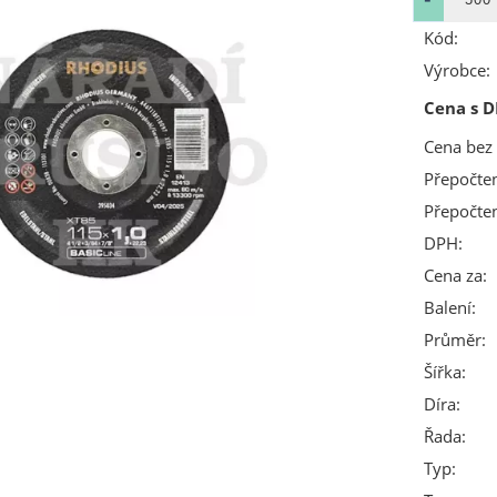
Kód:
Výrobce:
Cena s D
Cena bez
Přepočte
Přepočte
DPH:
Cena za:
Balení:
Průměr:
Šířka:
Díra:
Řada:
Typ: