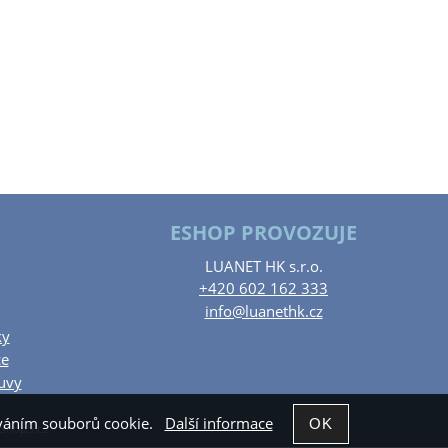
ESHOP PROVOZUJE
LUANET HK s.r.o.
+420 602 162 333
info@luanethk.cz
ky
ce
uvy
žíváním souborů cookie.
Další informace
Shop5.cz