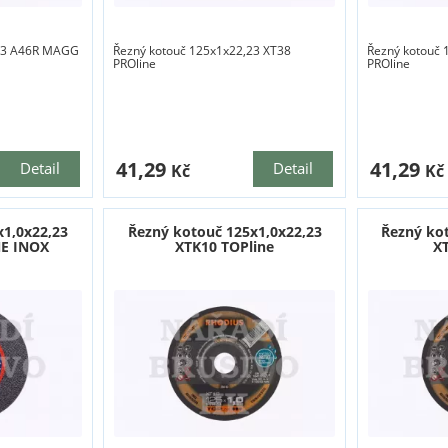
,23 A46R MAGG
Řezný kotouč 125x1x22,23 XT38
Řezný kotouč 
PROline
PROline
41,29
41,29
Detail
Detail
Kč
Kč
x1,0x22,23
Řezný kotouč 125x1,0x22,23
Řezný ko
E INOX
XTK10 TOPline
X