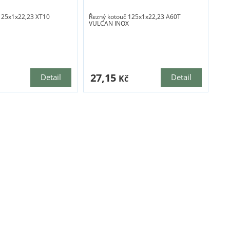
125x1x22,23 XT10
Řezný kotouč 125x1x22,23 A60T
VULCAN INOX
27,15
Detail
Detail
Kč