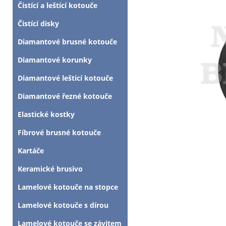
Čistící a leštící kotouče
Čistící disky
Diamantové brusné kotouče
Diamantové korunky
Diamantové leštící kotouče
Diamantové řezné kotouče
Elastické kostky
Fíbrové brusné kotouče
Kartáče
Keramické brusivo
Lamelové kotouče na stopce
Lamelové kotouče s dírou
Lamelové kotouče se závitem