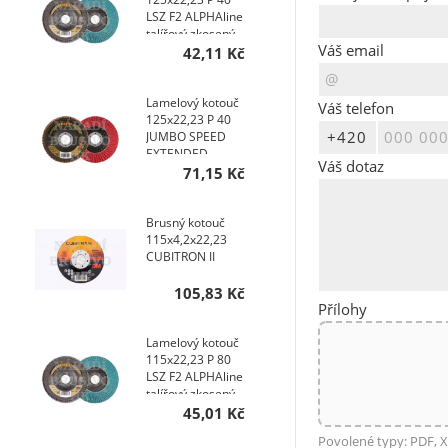
LSZ F2 ALPHAline
talířový zkosený
Váš email
AKCE NA 400 KS
42,11 Kč
Lamelový kotouč
Váš telefon
125x22,23 P 40
JUMBO SPEED
EXTENDED
Váš dotaz
TOPline talířový
71,15 Kč
AKCE NA 400 KS
Brusný kotouč
115x4,2x22,23
CUBITRON II
105,83 Kč
Přílohy
Lamelový kotouč
115x22,23 P 80
LSZ F2 ALPHAline
talířový zkosený
AKCE NA 200 KS
45,01 Kč
Povolené typy: PDF, X