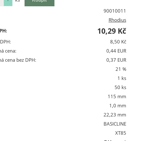
90010011
Rhodius
10,29 Kč
PH:
 DPH:
8,50 Kč
ná cena:
0,44 EUR
ná cena bez DPH:
0,37 EUR
21 %
1 ks
50 ks
115 mm
1,0 mm
22,23 mm
BASICLINE
XT85