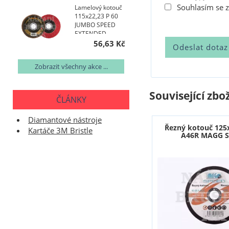
Souhlasím se 
Lamelový kotouč
115x22,23 P 60
JUMBO SPEED
EXTENDED
TOPline talířový
56,63 Kč
AKCE NA 400 KS
Zobrazit všechny akce ...
Související zbož
ČLÁNKY
Diamantové nástroje
Řezný kotouč 125
Kartáče 3M Bristle
A46R MAGG 