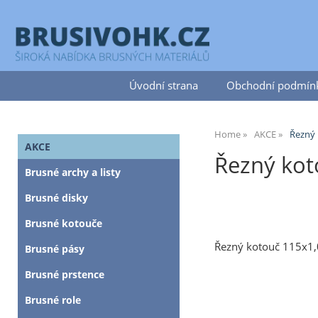
Úvodní strana
Obchodní podmín
Home
AKCE
Řezný 
AKCE
Řezný kot
Brusné archy a listy
Brusné disky
Brusné kotouče
Řezný kotouč 115x1,
Brusné pásy
Brusné prstence
Brusné role