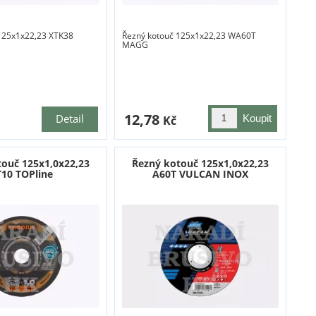
125x1x22,23 XTK38
Řezný kotouč 125x1x22,23 WA60T
MAGG
12,78
Detail
Kč
touč 125x1,0x22,23
Řezný kotouč 125x1,0x22,23
T10 TOPline
A60T VULCAN INOX