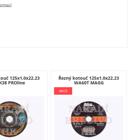
formací
touč 125x1,0x22,23
Řezný kotouč 125x1,0x22,23
K38 PROline
WA60T MAGG