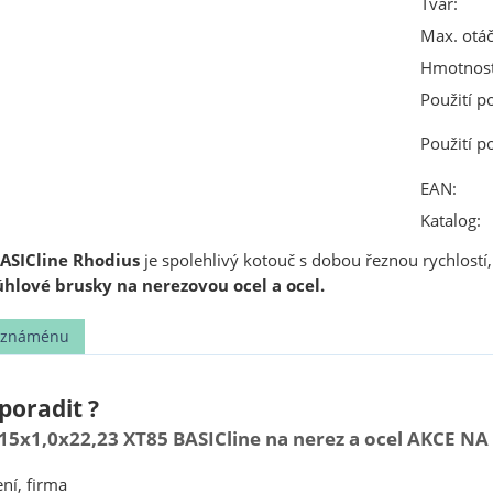
Tvar:
Max. otáč
Hmotnost
Použití p
Použití p
EAN:
Katalog:
ASICline Rhodius
je spolehlivý kotouč s dobou řeznou rychlost
úhlové brusky na nerezovou ocel a ocel.
t známénu
poradit ?
15x1,0x22,23 XT85 BASICline na nerez a ocel AKCE NA
ní, firma