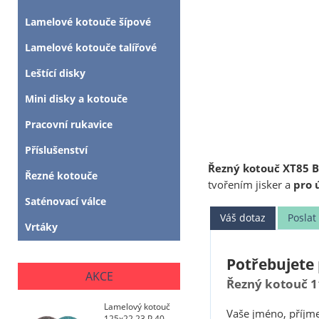
Lamelové kotouče šípové
Lamelové kotouče talířové
Leštící disky
Mini disky a kotouče
Pracovní rukavice
Příslušenství
Řezný kotouč XT85 B
Řezné kotouče
tvořením jisker a
pro 
Saténovací válce
Váš dotaz
Posla
Vrtáky
Potřebujete 
AKCE
Řezný kotouč 1
Lamelový kotouč
Vaše jméno, příjme
125x22,23 P 40