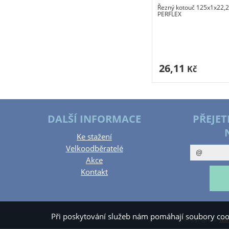
Řezný kotouč 125x1x22,
PERFLEX
26,11
Kč
DALŠÍ INFORMACE
PŘEJET
Ke stažení
Velkoodběratelé
Akce
Kontakt
Při poskytování služeb nám pomáhají soubory coo
Copyright ©
www