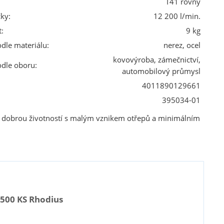
T41 rovný
ky:
12 200 l/min.
:
9 kg
odle materiálu:
nerez, ocel
kovovýroba, zámečnictví,
odle oboru:
automobilový průmysl
4011890129661
395034-01
í, dobrou životností s malým vznikem otřepů a minimálním
 500 KS Rhodius