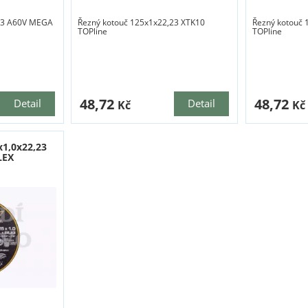
,23 A60V MEGA
Řezný kotouč 125x1x22,23 XTK10
Řezný kotouč 
TOPline
TOPline
48,72
48,72
Detail
Detail
Kč
Kč
x1,0x22,23
LEX