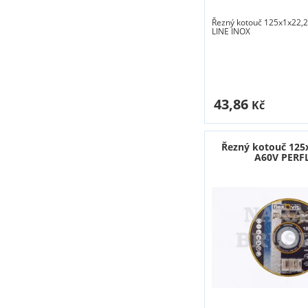
Řezný kotouč 125x1x22
LINE INOX
43,86
Kč
Řezný kotouč 125
A60V PERF