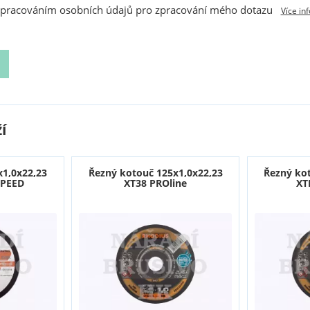
zpracováním osobních údajů pro zpracování mého dotazu
Více in
í
x1,0x22,23
Řezný kotouč 125x1,0x22,23
Řezný ko
SPEED
XT38 PROline
XT