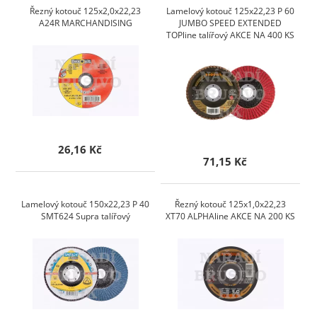
Řezný kotouč 125x2,0x22,23
Lamelový kotouč 125x22,23 P 60
A24R MARCHANDISING
JUMBO SPEED EXTENDED
TOPline talířový AKCE NA 400 KS
26,16 Kč
71,15 Kč
Lamelový kotouč 150x22,23 P 40
Řezný kotouč 125x1,0x22,23
SMT624 Supra talířový
XT70 ALPHAline AKCE NA 200 KS