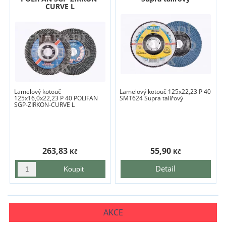
CURVE L
Lamelový kotouč
Lamelový kotouč 125x22,23 P 40
125x16,0x22,23 P 40 POLIFAN
SMT624 Supra talířový
SGP-ZIRKON-CURVE L
263,83
55,90
Kč
Kč
Detail
AKCE