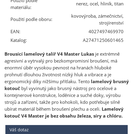
Použití podle
nerez, ocel, hliník, titan
materiálu:
kovovýroba, zámečnictví,
Použití podle oboru:
strojírenství
EAN:
4027497469970
Katalog:
A27471250601465
Brousící lamelový talíř V4 Master Lukas
je extrémně
agresivní a vytrvalý pro bezkompromisní broušení, má
enormní úběr vysokou pevnost na hranách hluboké
prohnutí dlouhou životnost nízký hluk a vibrace a je
ergonomický díky nížšímu přítlaku. Tento
lamelový brusný
kotouč
byl vyvinutý jako brusný nástroj pro ocelové a
kontejnerové konstrukce, loděnice a suché doky, výrobu
strojů a zařízení, takže pro kohokoli, kdo potřebuje silně
ubírat materiál během broušení plechu a oceli.
Lamelový
kotouč V4 Master je bez obsahu železa, síry a chlóru.
Váš dotaz