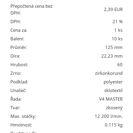
Přepočtená cena bez
2,39 EUR
DPH:
DPH:
21 %
Cena za:
1 ks
Balení:
10 ks
Průměr:
125 mm
Díra:
22,23 mm
Hrubost:
60
Zrno:
zirkonkorund
Podklad:
polyester
Unašeč:
sklotextil
Řada:
V4 MASTER
Tvar:
zkosený
Max. otáčky:
12 200 l/min.
Hmotnost:
0.115 kg