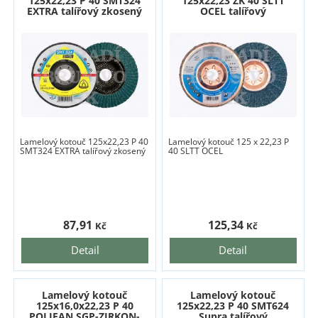
125x22,23 P 40 SMT324
125x22,23 ZK 40 SLTT
EXTRA talířový zkosený
OCEL talířový
Lamelový kotouč 125x22,23 P 40
Lamelový kotouč 125 x 22,23 P
SMT324 EXTRA talířový zkosený
40 SLTT OCEL
87,91
125,34
Kč
Kč
Detail
Detail
Lamelový kotouč
Lamelový kotouč
125x16,0x22,23 P 40
125x22,23 P 40 SMT624
POLIFAN SGP-ZIRKON-
Supra talířový