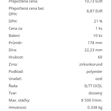
Přepočtená cena:
10,73 EUR
Přepočtená cena bez
8,87 EUR
DPH:
DPH:
21 %
Cena za:
1 ks
Balení:
10 ks
Průměr:
178 mm
Díra:
22,23 mm
Hrubost:
60
Zrno:
zirkonkorund
Podklad:
polyester
Unašeč:
ocel
Řada:
SLTT OCEL
Tvar:
zkosený
Max. otáčky:
8 500 l/min.
Hmotnost:
0.338 kg