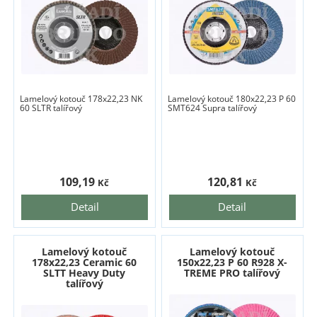
Lamelový kotouč 178x22,23 NK
Lamelový kotouč 180x22,23 P 60
60 SLTR talířový
SMT624 Supra talířový
109,19
120,81
Kč
Kč
Detail
Detail
Lamelový kotouč
Lamelový kotouč
178x22,23 Ceramic 60
150x22,23 P 60 R928 X-
SLTT Heavy Duty
TREME PRO talířový
talířový