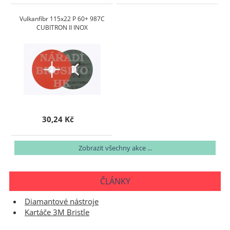
Vulkanfíbr 115x22 P 60+ 987C
CUBITRON II INOX
30,24 Kč
Zobrazit všechny akce ...
ČLÁNKY
Diamantové nástroje
Kartáče 3M Bristle