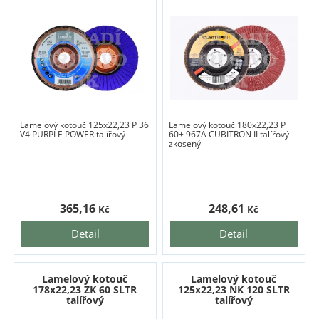
Lamelový kotouč 125x22,23 P 36
Lamelový kotouč 180x22,23 P
V4 PURPLE POWER talířový
60+ 967A CUBITRON II talířový
zkosený
365,16
248,61
Kč
Kč
Detail
Detail
Lamelový kotouč
Lamelový kotouč
178x22,23 ZK 60 SLTR
125x22,23 NK 120 SLTR
talířový
talířový