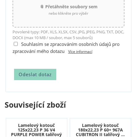
📎 Přetáhněte soubory sem
nebo klikněte pro výběr
Povolené typy: PDF, XLS, XLSX, CSV, JPG, JPEG, PNG, TXT, DOC,
DOCX (max 10 MB / soubor, max 5 souborů)
Souhlasím se zpracováním osobních údajů pro
zpracování mého dotazu
Více informací
Související zboží
Lamelový kotouč
Lamelový kotouč
125x22,23 P 36 V4
180x22,23 P 60+ 967A
PURPLE POWER talířový
CUBITRON II talířový ...