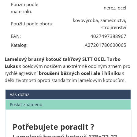
Použití podle
nerez, ocel
materiálu:
kovovýroba, zámečnictví,
Použití podle oboru:
strojírenství
EAN:
4027497388967
Katalog:
A27201780600065
Lamelový brusný kotouč talířový SLTT OCEL Turbo
Lukas
s ocelovým nosičem a extrémně odolným zrnem pro
rychlé agresivní
broušení běžných ocelí ale i hliníku
s
delší životností oproti standartním lamelovým kotoučům.
Váš dotaz
Poslat známénu
Potřebujete poradit ?
Lamelový brusný kotouč 178x22,23