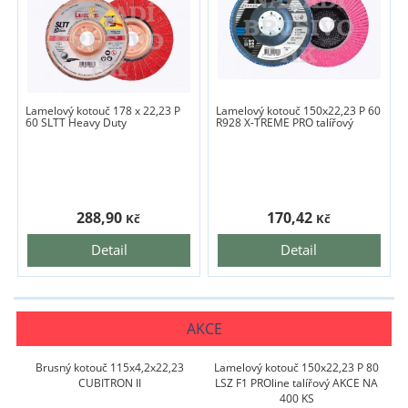
Lamelový kotouč 178 x 22,23 P
Lamelový kotouč 150x22,23 P 60
60 SLTT Heavy Duty
R928 X-TREME PRO talířový
288,90
170,42
Kč
Kč
Detail
Detail
AKCE
Brusný kotouč 115x4,2x22,23
Lamelový kotouč 150x22,23 P 80
CUBITRON II
LSZ F1 PROline talířový AKCE NA
400 KS