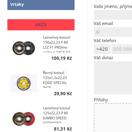
Vrtáky
Vaše jméno, příjme
Váš email
AKCE
Lamelový kotouč
Váš telefon
150x22,23 P 80
LSZ F1 PROline
talířový AKCE NA
Váš dotaz
200 KS
100,19 Kč
Řezný kotouč
125x1,2x22,23
EDGE SPECIAL
INOX
20,90 Kč
Přílohy
Lamelový kotouč
125x22,23 P 80
JUMBO SPEED
EXTENDED
TOPline talířový
81,31 Kč