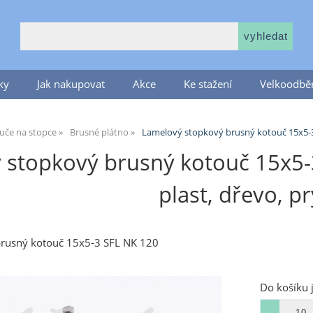
ky
Jak nakupovat
Akce
Ke stažení
Velkoodběr
uče na stopce
Brusné plátno
Lamelový stopkový brusný kotouč 15x5-
stopkový brusný kotouč 15x5-3 
plast, dřevo, p
rusný kotouč 15x5-3 SFL NK 120
Do košíku 