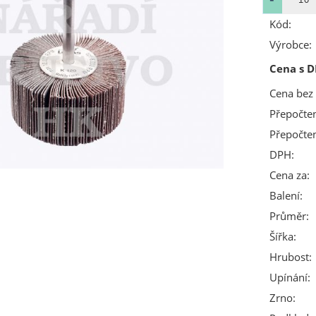
Kód:
Výrobce:
Cena s D
Cena bez
Přepočte
Přepočte
DPH:
Cena za:
Balení:
Průměr:
Šířka:
Hrubost:
Upínání:
Zrno: