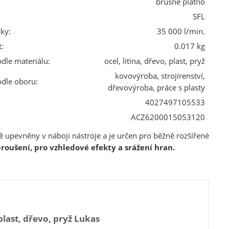
brusné plátno
SFL
ky:
35 000 l/min.
:
0.017 kg
odle materiálu:
ocel, litina, dřevo, plast, pryž
kovovýroba, strojírenství,
odle oboru:
dřevovýroba, práce s plasty
4027497105533
ACZ6200015053120
itě upevněny v náboji nástroje a je určen pro běžně rozšířené
roušení, pro vzhledové efekty a srážení hran.
last, dřevo, pryž Lukas