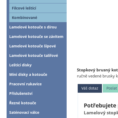
Filcové leštící
Kombinované
Lamelové kotouče s dírou
Lamelové kotouče se závitem
Lamelové kotouče šípové
Lamelové kotouče talířové
Leštící disky
Stopkový brusný kot
Mini disky a kotouče
ručně vedené brusky 
Pracovní rukavice
Váš dotaz
Posla
Příslušenství
Řezné kotouče
Potřebujete 
Lamelový stopko
Saténovací válce