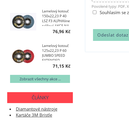
AKCE NA 200 KS
Povolené typy: PDF, X
Lamelový kotouč
Souhlasím se 
150x22,23 P 40
LSZ F3 ALPHAline
talířový AKCE NA
200 KS
76,96 Kč
Lamelový kotouč
125x22,23 P 60
JUMBO SPEED
EXTENDED
TOPline talířový
71,15 Kč
AKCE NA 400 KS
Zobrazit všechny akce ...
ČLÁNKY
Diamantové nástroje
Kartáče 3M Bristle