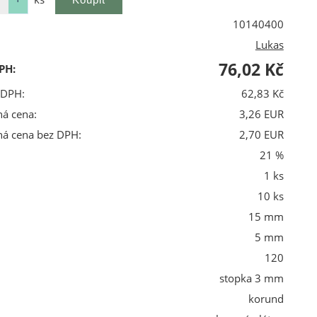
10140400
Lukas
76,02 Kč
PH:
 DPH:
62,83 Kč
ná cena:
3,26 EUR
ná cena bez DPH:
2,70 EUR
21 %
1 ks
10 ks
15 mm
5 mm
120
stopka 3 mm
korund