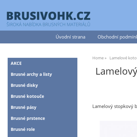
Úvodní strana
Obchodní podmín
Home
Lamelové koto
AKCE
Lamelový 
Brusné archy a listy
Brusné disky
Brusné kotouče
Lamelový stopkový b
Brusné pásy
Brusné prstence
Brusné role