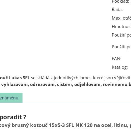
Podklad:
Řada:
Max. otáč
Hmotnost
Použití p
Použití p
EAN:
Katalog:
ouč Lukas SFL
se skládá z jednotlivých lamel, které jsou vějířov
k
vyhlazování, odrezování, čištění, odjehlování, rovinnému b
t známénu
poradit ?
vý brusný kotouč 15x5-3 SFL NK 120 na ocel, litinu, p