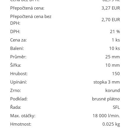
Přepočtená cena:
3,27 EUR
Přepočtená cena bez
2,70 EUR
DPH:
DPH:
21 %
Cena za:
1 ks
Balení:
10 ks
Průměr:
25 mm
Šířka:
10 mm
Hrubost:
150
Upínání:
stopka 3 mm
Zrno:
korund
Podklad:
brusné plátno
Řada:
SFL
Max. otáčky:
18 000 l/min.
Hmotnost:
0.025 kg