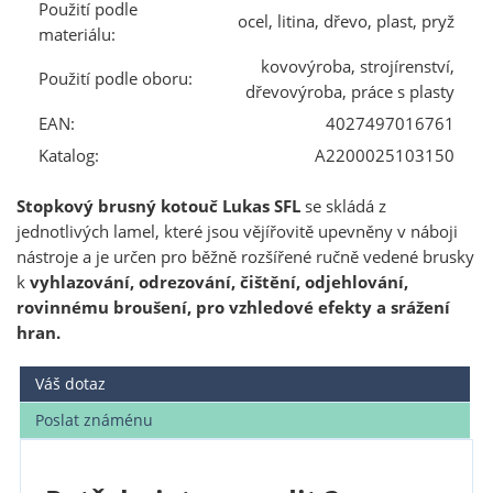
Použití podle
ocel, litina, dřevo, plast, pryž
materiálu:
kovovýroba, strojírenství,
Použití podle oboru:
dřevovýroba, práce s plasty
EAN:
4027497016761
Katalog:
A2200025103150
Stopkový brusný kotouč Lukas SFL
se skládá z
jednotlivých lamel, které jsou vějířovitě upevněny v náboji
nástroje a je určen pro běžně rozšířené ručně vedené brusky
k
vyhlazování, odrezování, čištění, odjehlování,
rovinnému broušení, pro vzhledové efekty a srážení
hran.
Váš dotaz
Poslat známénu