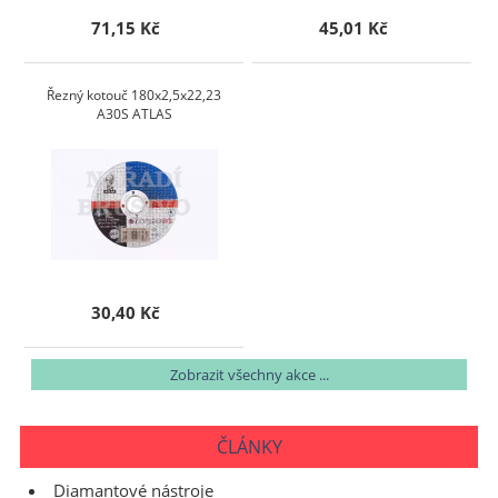
71,15 Kč
45,01 Kč
Řezný kotouč 180x2,5x22,23
A30S ATLAS
30,40 Kč
Zobrazit všechny akce ...
ČLÁNKY
Diamantové nástroje