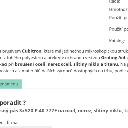
Řada:
Hmotnost
Použití p
Použití p
Katalog:
s brusivem
Cubitron,
které má jedinečnou mikroskopickou struktu
 z tuhého polyesteru a překryté ochranou vrstvou
Griding Aid
p
kací při
broušení oceli, nerez oceli, slitiny niklu a titanu.
Na p
bostech a z materiálů dalších výrobců dostupných na trhu, podle
t známénu
poradit ?
ý pás 3x520 P 40 777F na ocel, nerez, slitiny niklu, t
ní, firma