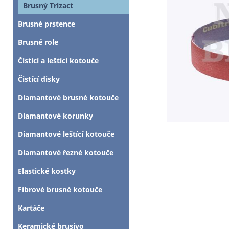
Brusný Trizact
Brusné prstence
Brusné role
Čistící a leštící kotouče
Čistící disky
Diamantové brusné kotouče
Diamantové korunky
Diamantové leštící kotouče
Diamantové řezné kotouče
Elastické kostky
Fíbrové brusné kotouče
Kartáče
Keramické brusivo