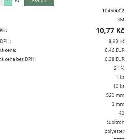
10450002
3M
10,77 Kč
PH:
 DPH:
8,90 Kč
ná cena:
0,46 EUR
ná cena bez DPH:
0,38 EUR
21 %
1 ks
10 ks
520 mm
3 mm
40
cubitron
polyester