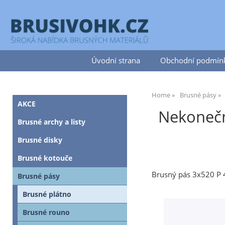
Úvodní strana
Obchodní podmín
Home
Brusné pásy
AKCE
Nekonečný
Brusné archy a listy
Brusné disky
Brusné kotouče
Brusný pás 3x520 P 
Brusné pásy
Brusné plátno
Brusné rouno