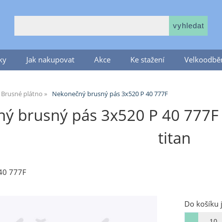
ky
Jak nakupovat
Akce
Ke stažení
Velkoodběr
Brusné plátno
Nekonečný brusný pás 3x520 P 40 777F
 brusný pás 3x520 P 40 777F na 
titan
40 777F
Do košíku 