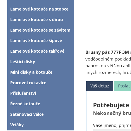
Lamelové kotouče na stopce
Lamelové kotouče s dírou
Lamelové kotouče se závitem
Lamelové kotouče šípové
Lamelové kotouče talířové
Brusný pás 777F 3M
voděodolném podkladu
Leštící disky
naprostou většinu apli
jiných rozměrech, hru
Mini disky a kotouče
Pracovní rukavice
Váš dotaz
Posla
Příslušenství
Řezné kotouče
Potřebujete 
Nekonečný brusn
Saténovací válce
Vrtáky
Vaše jméno, příjme