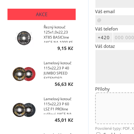
Váš email
AKCE
Řezný kotouč
Váš telefon
125x1,0x22,23
XT85 BASICline
AKCE NA 1000 KS
Váš dotaz
9,15 Kč
Lamelový kotouč
115x22,23 P 40
JUMBO SPEED
EXTENDED
TOPline talířový
56,63 Kč
Přílohy
AKCE NA 400 KS
Lamelový kotouč
115x22,23 P 60
LSZ F1 PROline
talířový AKCE NA
200 KS
45,01 Kč
Povolené typy: PDF, X