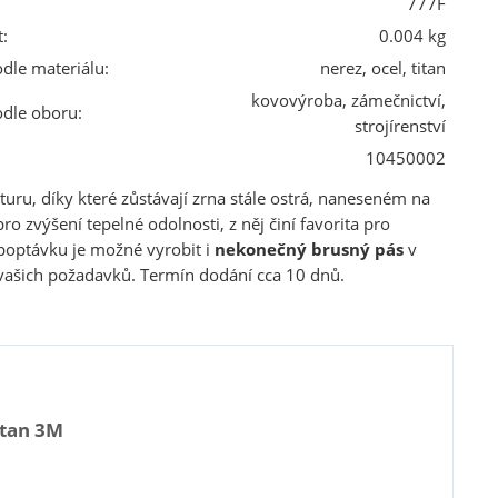
777F
:
0.004 kg
odle materiálu:
nerez, ocel, titan
kovovýroba, zámečnictví,
odle oboru:
strojírenství
10450002
ru, díky které zůstávají zrna stále ostrá, naneseném na
ro zvýšení tepelné odolnosti, z něj činí favorita pro
optávku je možné vyrobit i
nekonečný brusný pás
v
 vašich požadavků. Termín dodání cca 10 dnů.
itan 3M