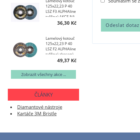
Souhlasím se 
Lamelový kotouč
125x22,23 P 40
LSZ F3 ALPHAline
talířový AKCE NA
400 KS
36,30 Kč
Lamelový kotouč
125x22,23 P 40
LSZ F2 ALPHAline
talířový zkosený
AKCE NA 200 KS
49,37 Kč
Zobrazit všechny akce ...
ČLÁNKY
Diamantové nástroje
Kartáče 3M Bristle