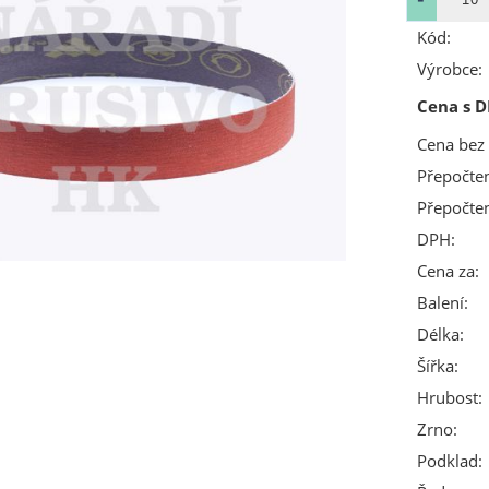
Kód:
Výrobce:
Cena s D
Cena bez
Přepočte
Přepočte
DPH:
Cena za:
Balení:
Délka:
Šířka:
Hrubost:
Zrno:
Podklad: