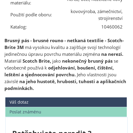
materiálu:
kovovýroba, zámečnictví,
Použití podle oboru:
strojírenství
Katalog:
10460062
Brusný pás - brusné rouno - netkaná textílie - Scotch-
Brite 3M
má vysokou kvalitu a zajišťuje svojí technologií
jedinečnou úpravu povrchu materiálu zejména
na nerezi.
Materiál
Scotch Brite,
jako
nekonečný brusný pás
se
všeobecně používá k
odjehlování, boušení, čištění,
leštění a sjednocování povrchu.
Jeho vlastnosti jsou
závislé
na jeho hustotě, hrubosti, tuhosti a aplikačních
podmínkách.
Váš dotaz
Poslat známénu