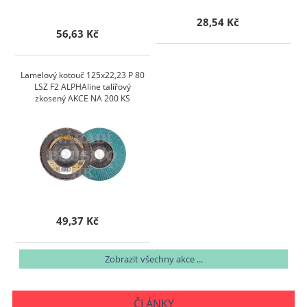
28,54 Kč
56,63 Kč
Lamelový kotouč 125x22,23 P 80
LSZ F2 ALPHAline talířový
zkosený AKCE NA 200 KS
49,37 Kč
Zobrazit všechny akce ...
ČLÁNKY