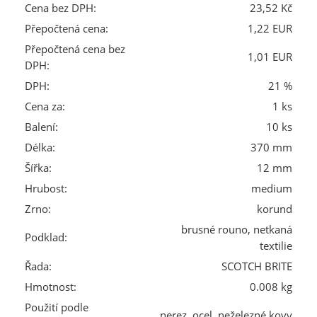
Cena bez DPH:
23,52 Kč
Přepočtená cena:
1,22 EUR
Přepočtená cena bez
1,01 EUR
DPH:
DPH:
21 %
Cena za:
1 ks
Balení:
10 ks
Délka:
370 mm
Šířka:
12 mm
Hrubost:
medium
Zrno:
korund
brusné rouno, netkaná
Podklad:
textilie
Řada:
SCOTCH BRITE
Hmotnost:
0.008 kg
Použití podle
nerez, ocel, neželezné kovy