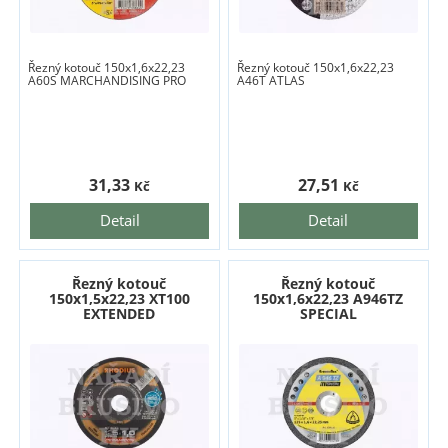
Řezný kotouč 150x1,6x22,23
Řezný kotouč 150x1,6x22,23
A60S MARCHANDISING PRO
A46T ATLAS
31,33
27,51
Kč
Kč
Detail
Detail
Řezný kotouč
Řezný kotouč
150x1,5x22,23 XT100
150x1,6x22,23 A946TZ
EXTENDED
SPECIAL