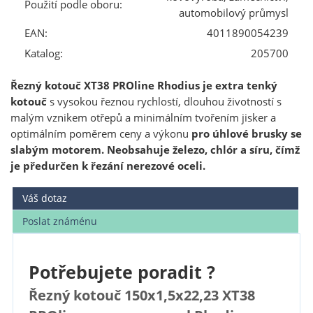
Použití podle oboru:
automobilový průmysl
EAN:
4011890054239
Katalog:
205700
Řezný kotouč XT38 PROline Rhodius je extra tenký
kotouč
s vysokou řeznou rychlostí, dlouhou životností s
malým vznikem otřepů a minimálním tvořením jisker a
optimálním poměrem ceny a výkonu
pro úhlové brusky se
slabým motorem. Neobsahuje železo, chlór a síru, čímž
je předurčen k řezání nerezové oceli.
Váš dotaz
Poslat známénu
Potřebujete poradit ?
Řezný kotouč 150x1,5x22,23 XT38