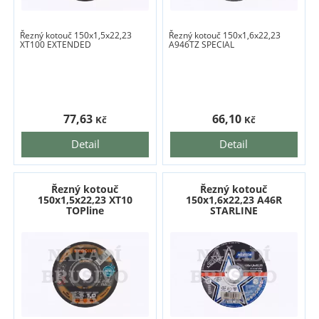
Řezný kotouč 150x1,5x22,23
Řezný kotouč 150x1,6x22,23
XT100 EXTENDED
A946TZ SPECIAL
77,63
66,10
Kč
Kč
Detail
Detail
Řezný kotouč
Řezný kotouč
150x1,5x22,23 XT10
150x1,6x22,23 A46R
TOPline
STARLINE