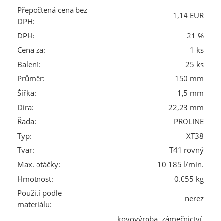
Přepočtená cena bez
1,14 EUR
DPH:
DPH:
21 %
Cena za:
1 ks
Balení:
25 ks
Průměr:
150 mm
Šířka:
1,5 mm
Díra:
22,23 mm
Řada:
PROLINE
Typ:
XT38
Tvar:
T41 rovný
Max. otáčky:
10 185 l/min.
Hmotnost:
0.055 kg
Použití podle
nerez
materiálu:
kovovýroba, zámečnictví,