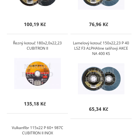
100,19 Kč
76,96 Kč
Řezný kotouč 180x2,0x22,23
Lamelový kotouč 150x22,23 P 40
CUBITRON II
LSZ F3 ALPHAline talířový AKCE
NA 400 KS
135,18 Kč
65,34 Kč
Vulkanfíbr 115x22 P 60+ 987C
CUBITRON II INOX