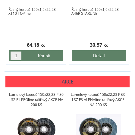
Řezný kotouč 150x1,5x22,23
Řezný kotouč 150x1,6x22,23
XT10 TOPline
A46R STARLINE
64,18
30,57
Kč
Kč
Detail
AKCE
Lamelový kotouč 150x22,23 P 80
Lamelový kotouč 150x22,23 P 60
LSZ F1 PROline talířový AKCE NA
LSZ F3 ALPHAline talířový AKCE
200 KS
NA 200 KS