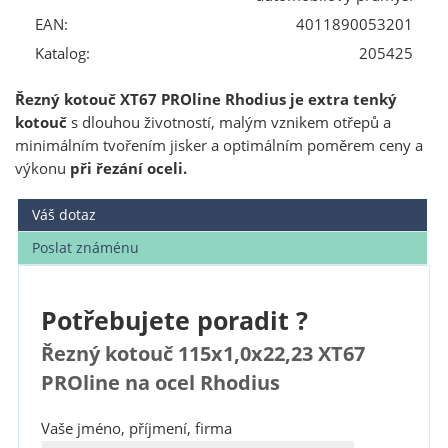
EAN:
4011890053201
Katalog:
205425
Řezný kotouč XT67 PROline Rhodius je extra tenký
kotouč
s dlouhou životností, malým vznikem otřepů a
minimálním tvořením jisker a optimálním poměrem ceny a
výkonu
při řezání oceli.
Váš dotaz
Poslat známénu
Potřebujete poradit ?
Řezný kotouč 115x1,0x22,23 XT67
PROline na ocel Rhodius
Vaše jméno, příjmení, firma