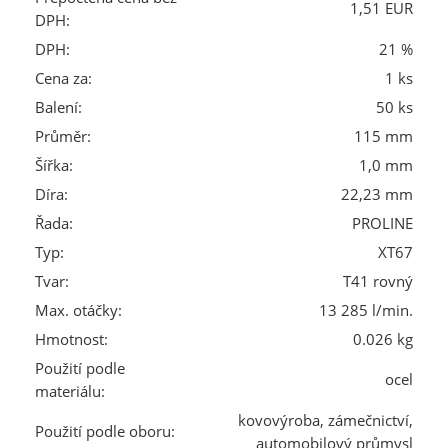
1,51 EUR
DPH:
DPH:
21 %
Cena za:
1 ks
Balení:
50 ks
Průměr:
115 mm
Šířka:
1,0 mm
Díra:
22,23 mm
Řada:
PROLINE
Typ:
XT67
Tvar:
T41 rovný
Max. otáčky:
13 285 l/min.
Hmotnost:
0.026 kg
Použití podle
ocel
materiálu:
kovovýroba, zámečnictví,
Použití podle oboru:
automobilový průmysl