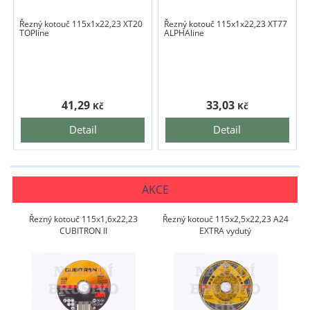
Řezný kotouč 115x1x22,23 XT20
Řezný kotouč 115x1x22,23 XT77
TOPline
ALPHAline
41,29
33,03
Kč
Kč
Detail
Detail
AKCE
Řezný kotouč 115x1,6x22,23
Řezný kotouč 115x2,5x22,23 A24
CUBITRON II
EXTRA vydutý