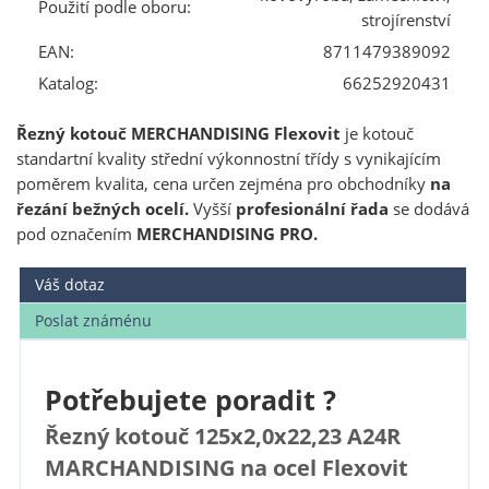
Použití podle oboru:
strojírenství
EAN:
8711479389092
Katalog:
66252920431
Řezný kotouč MERCHANDISING Flexovit
je kotouč
standartní kvality střední výkonnostní třídy s vynikajícím
poměrem kvalita, cena určen zejména pro obchodníky
na
řezání bežných ocelí.
Vyšší
profesionální řada
se dodává
pod označením
MERCHANDISING PRO.
Váš dotaz
Poslat známénu
Potřebujete poradit ?
Řezný kotouč 125x2,0x22,23 A24R
MARCHANDISING na ocel Flexovit