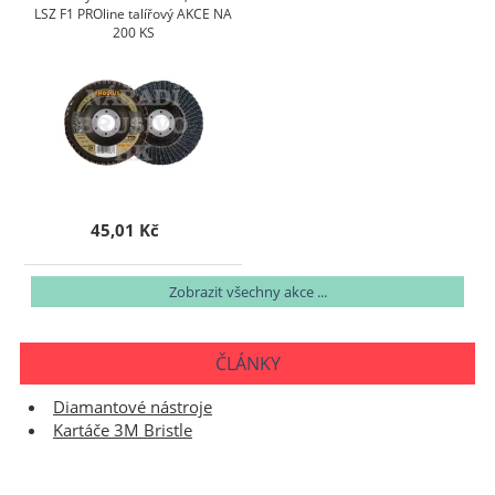
LSZ F1 PROline talířový AKCE NA
200 KS
45,01 Kč
Zobrazit všechny akce ...
ČLÁNKY
Diamantové nástroje
Kartáče 3M Bristle