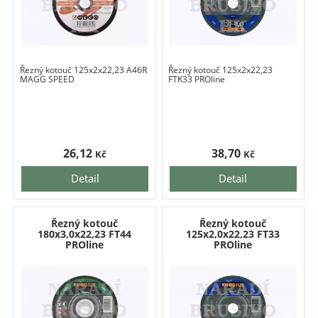
Řezný kotouč 125x2x22,23 A46R
Řezný kotouč 125x2x22,23
MAGG SPEED
FTK33 PROline
26,12
38,70
Kč
Kč
Detail
Detail
Řezný kotouč
Řezný kotouč
180x3,0x22,23 FT44
125x2,0x22,23 FT33
PROline
PROline