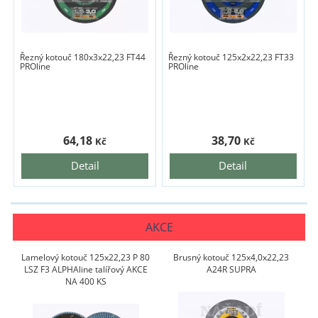
Řezný kotouč 180x3x22,23 FT44
Řezný kotouč 125x2x22,23 FT33
PROline
PROline
64,18
38,70
Kč
Kč
Detail
Detail
AKCE
Lamelový kotouč 125x22,23 P 80
Brusný kotouč 125x4,0x22,23
LSZ F3 ALPHAline talířový AKCE
A24R SUPRA
NA 400 KS