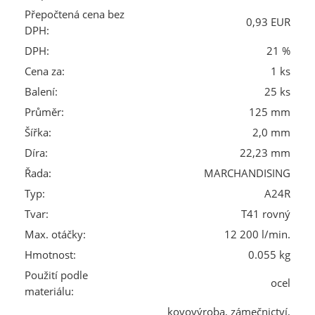
Přepočtená cena bez
0,93 EUR
DPH:
DPH:
21 %
Cena za:
1 ks
Balení:
25 ks
Průměr:
125 mm
Šířka:
2,0 mm
Díra:
22,23 mm
Řada:
MARCHANDISING
Typ:
A24R
Tvar:
T41 rovný
Max. otáčky:
12 200 l/min.
Hmotnost:
0.055 kg
Použití podle
ocel
materiálu:
kovovýroba, zámečnictví,