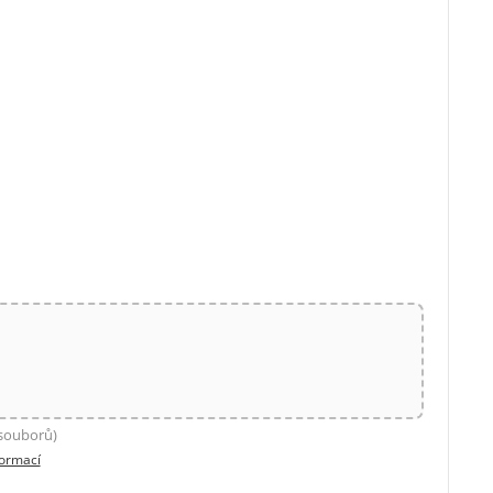
 souborů)
formací