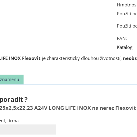
Hmotnost
Použití p
Použití p
EAN:
Katalog:
IFE INOX Flexovit
je charakteristický dlouhou životností,
neobsa
t známénu
poradit ?
25x2,5x22,23 A24V LONG LIFE INOX na nerez Flexovit
ní, firma