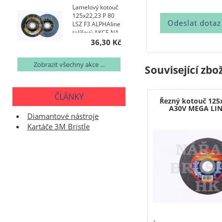
Lamelový kotouč
125x22,23 P 80
LSZ F3 ALPHAline
talířový AKCE NA
400 KS
36,30 Kč
Zobrazit všechny akce ...
Související zbož
ČLÁNKY
Řezný kotouč 125
A30V MEGA LIN
Diamantové nástroje
Kartáče 3M Bristle