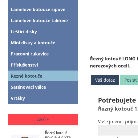
Lamelové kotouče šípové
Lamelové kotouče talířové
Leštící disky
Mini disky a kotouče
Pracovní rukavice
Řezný kotouč LONG L
Příslušenství
nerezových ocelí.
Řezné kotouče
Váš dotaz
Posla
Saténovací válce
Vrtáky
Potřebujete 
Řezný kotouč 1
AKCE
Vaše jméno, příjme
Řezný kotouč
50x0,8x6,0 XT8