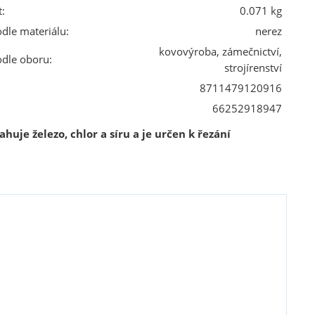
:
0.071 kg
odle materiálu:
nerez
kovovýroba, zámečnictví,
odle oboru:
strojírenství
8711479120916
66252918947
huje železo, chlor a síru a je určen k řezání