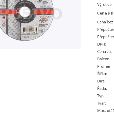
Výrobce:
Cena s D
Cena bez
Přepočte
Přepočte
DPH:
Cena za:
Balení:
Průměr:
Šířka:
Díra:
Řada:
Typ:
Tvar:
Max. otáč