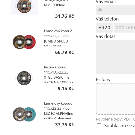
Váš email
Mini TOPline
31,76 Kč
Váš telefon
Lamelový kotouč
Váš dotaz
115x22,23 P 60
JUMBO SPEED
EXTENDED
TOPline talířový
66,79 Kč
AKCE NA 200 KS
Řezný kotouč
115x1,0x22,23
XT85 BASICline
Přílohy
AKCE NA 1000 KS
9,15 Kč
Lamelový kotouč
115x22,23 P 60
LSZ F2 ALPHAline
talířový zkosený
Povolené typy: PDF, X
AKCE NA 400 KS
37,75 Kč
Souhlasím se 