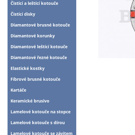
Čistící a leštící kotouče
Čistící disky
Diamantové brusné kotouče
Diamantové korunky
Diamantové leštící kotouče
Diamantové řezné kotouče
Elastické kostky
Fíbrové brusné kotouče
Kartáče
Keramické brusivo
Lamelové kotouče na stopce
Lamelové kotouče s dírou
Lamelové kotouče se závitem