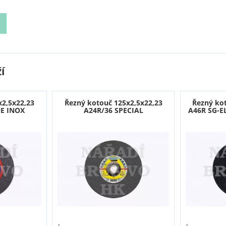
í
x2,5x22,23
Řezný kotouč 125x2,5x22,23
Řezný ko
E INOX
A24R/36 SPECIAL
A46R SG-E