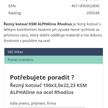
EAN:
4011890002896
Katalog:
200548
Řezný kotouč KSM ALPHAline Rhodius
je řezný kotouč s
lehkým komfortním řezáním při vysoké řezné rychlosti za
příznivou cenu, který dobře odděluje materiál a má dobrou
životnost s použitím na ocel.
Váš dotaz
Poslat známénu
Potřebujete poradit ?
Řezný kotouč 150x3,0x22,23 KSM
ALPHAline na ocel Rhodius
Vaše jméno, příjmení, firma