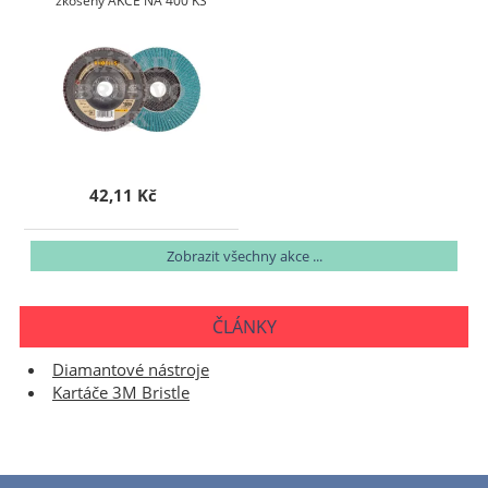
zkosený AKCE NA 400 KS
42,11 Kč
Zobrazit všechny akce ...
ČLÁNKY
Diamantové nástroje
Kartáče 3M Bristle