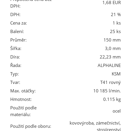
1,68 EUR
DPH:
DPH:
21 %
Cena za:
1 ks
Balení:
25 ks
Průměr:
150 mm
Šířka:
3,0 mm
Díra:
22,23 mm
Řada:
ALPHALINE
Typ:
KSM
Tvar:
T41 rovný
Max. otáčky:
10 185 l/min.
Hmotnost:
0.115 kg
Použití podle
ocel
materiálu:
kovovýroba, zámečnictví,
Použití podle oboru:
strojírenství